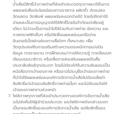
น้ำเสียมีสิทธิ์นำภาพถ่ายที่ส่งเข้าประกวดทุกภาพมาใช้ในการ
เผยแพร่เพื่อประโยชน์ของทางราชการ ผลิตซ้ำ ดัดแปลง
จัดแสดง จัดพิมพ์ เผยแพร่และแจกจ่ายได้ โดยไม่คิดค่าใช้
จ่ายและเป็นการอนุญาตให้ใช้สิทธิ์โดยไม่จำกัดแต่เพียงผู้
เดียว ไม่ว่าจะเป็นการนำไปใช้ร่วมกับภาพถ่าย ข้อความ และ
ภาพกราฟฟิกอื่นๆ หรือใช้เพื่อเผยแพร่บนเครือข่าย
อินเตอร์เน็ตผ่านช่องทางสื่อใดๆ ที่เหมาะสม เพื่อ
วัตถุประสงค์ในการเสริมสร้างความตระหนักการแบ่งปัน
ข้อมูล การรายงาน การฝึกอบรม/การให้ความรู้ การเขียนบท
เรียนบรรณาธิการ หรือเพื่อการส่งเสริมเผยแพร่ในสื่อ
ประชาสัมพันธ์ทุกประเภท โดยไม่ต้องได้รับความยินยอมเป็น
หนังสือจากเจ้าของภาพ หรืออาจไม่ระบุชื่อเจ้าของภาพถ่าย
ที่นำไปใช้เผยแพร่และองค์การจัดการน้ำเสียไม่ต้องเสียค่า
ลิขสิทธิ์แก่เจ้าของลิขสิทธิ์ภาพถ่ายนั้นๆ และไม่ต้องแจ้งให้
เจ้าของภาพทราบล่วงหน้า
ไฟล์ภาพทุกภาพที่ส่งเข้าประกวดทางองค์การจัดการน้ำเสีย
จะไม่ส่งคืนให้ผู้เข้าร่วมประกวด และไฟล์ภาพดังกล่าวจะตก
เป็นกรรมสิทธิ์ขององค์การจัดการน้ำเสีย แต่ลิขสิทธิ์ของ