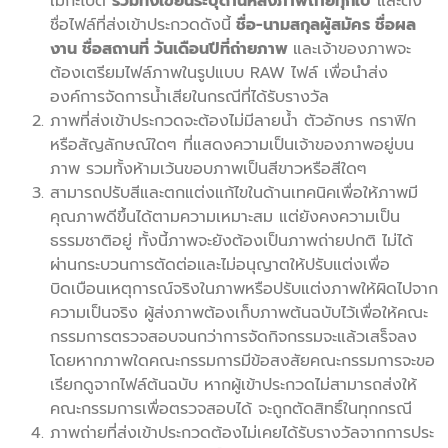
เมกะไบต์
รวมทั้งเขียนระบุด้านหลังภาพถ่ายทุกใบ
และตั้ง
ชื่อไฟล์ที่ส่งเข้าประกวดดังนี้
ชื่อ-นามสกุลผู้สมัคร ชื่อผล
งาน ชื่อสถานที่ วันเดือนปีที่ถ่ายภาพ
และเจ้าของภาพจะ
ต้องเตรียมไฟล์ภาพในรูปแบบ RAW ไฟล์ เพื่อนำส่ง
องค์การจัดการน้ำเสียในกรณีที่ได้รับรางวัล
ภาพที่ส่งเข้าประกวดจะต้องไม่มีลายน้ำ ตัวอักษร กราฟิก
หรือสัญลักษณ์ใดๆ ที่แสดงความเป็นเจ้าของภาพอยู่บน
ภาพ รวมทั้งห้ามเว้นขอบภาพเป็นสีขาวหรือสีใดๆ
สามารถปรับสีและตกแต่งแก้ไขในด้านเทคนิคเพื่อให้ภาพมี
คุณภาพดีขึ้นได้ตามความเหมาะสม แต่ยังคงความเป็น
ธรรมชาติอยู่ ทั้งนี้ภาพจะยังต้องเป็นภาพถ่ายปกติ ไม่ได้
ผ่านกระบวนการตัดต่อและไม่อนุญาตให้ปรับแต่งเพื่อ
บิดเบือนเหตุการณ์จริงในภาพหรือปรับแต่งภาพให้ผิดไปจาก
ความเป็นจริง ผู้ส่งภาพต้องเก็บภาพต้นฉบับไว้เพื่อให้คณะ
กรรมการตรวจสอบจนกว่าการจัดกิจกรรมจะแล้วเสร็จลง
โดยหากภาพใดคณะกรรมการมีข้อสงสัยคณะกรรมการจะขอ
เรียกดูจากไฟล์ต้นฉบับ หากผู้เข้าประกวดไม่สามารถส่งให้
คณะกรรมการเพื่อตรวจสอบได้ จะถูกตัดสิทธิ์ในทุกกรณี
ภาพถ่ายที่ส่งเข้าประกวดต้องไม่เคยได้รับรางวัลจากการประ