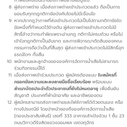
ภาพยังคงเป็นเจ้าของภาพอย่างสมบูรณ์
ผู้ส่งภาพถ่าย เมื่อส่งภาพถ่ายเข้าประกวดแล้ว ถือเป็นการ
ยอมรับทุกกฎกติกาข้อบังคับโดยไม่มีเงื่อนไข
หากปรากฎว่าภาพที่ส่งเข้าประกวดไม่เป็นไปตามกติกาข้อใด
ข้อหนึ่งที่กำหนดไว้ข้างต้น ผู้ส่งภาพถ่ายเข้าประกวดไม่มี
สิทธิ์อ้างว่ากระทำผิดเพราะอ่านกฎ กติกาไม่ครบถ้วน หรือไม่
เข้าใจกฎกติกาเป็นอันขาด และการพิจารณาตัดสินของคณะ
กรรมการถือว่าเป็นที่สิ้นสุด ผู้ส่งภาพเข้าประกวดไม่มีสิทธิ์อุท
ธรณ์ใดๆ ทั้งสิ้น
พนักงานและลูกจ้างขององค์การจัดการน้ำเสียไม่สามารถ
ร่วมกิจกรรมนี้ได้
เมื่อส่งภาพเข้าร่วมประกวด ผู้สมัครต้องแนบ
ใบสมัครที่
กรอกข้อความและลงลายมือชื่อเรียบร้อย
พร้อมแนบ
สำเนาบัตรประจำตัวประชาชนที่ยังไม่หมดอายุ
เพื่อยืนยัน
สัญชาติ ประเทศที่พำนักอาศัย และอาชีพของตน
ผู้สมัครสามารถส่งภาพถ่ายและไฟล์ภาพได้ด้วยตนเอง หรือ
ทางไปรษณีย์ โดยจ่าหน้าซองถึงองค์การจัดการน้ำเสีย
(กองประชาสัมพันธ์) เลขที่ 333 อาคารเล้าเป้งง้วน 1 ชั้น 23
ถนนวิภาวดีรังสิตแขวงจอมพล เขตจตุจักร