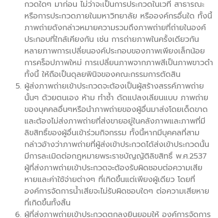
กวดใดๆ มาก่อน ไม่ว่าจะเป็นการประกวดในเวที สาธารณะ
หรือการประกวดภายในมหาวิทยาลัย หรือองค์กรอื่นใด ทั้งนี้
ภาพถ่ายดังกล่าวหมายความรวมถึงภาพถ่ายที่ถ่ายในองค์
ประกอบที่ใกล้เคียงกัน เช่น การถ่ายภาพในครั้งเดียวกัน
หลายภาพการเปลี่ยนองค์ประกอบของภาพเพียงเล็กน้อย
การคร็อปภาพใหม่ การเปลี่ยนภาพจากภาพสีเป็นภาพขาวดำ
ทั้งนี้ ให้ถือเป็นดุลยพินิจของคณะกรรมการตัดสิน
ผู้ส่งภาพถ่ายเข้าประกวดจะต้องเป็นผู้สร้างสรรค์ภาพถ่าย
นั้นๆ ด้วยตนเอง ห้าม ทำซ้ำ ดัดแปลงเลียนแบบ ภาพถ่าย
ของบุคคลอื่นๆหรือนำภาพถ่ายของผู้อื่นมาส่งโดยเด็ดขาด
และต้องไม่ส่งภาพถ่ายที่ส่งขายอยู่ในคลังภาพและภาพที่มี
ลิขสิทธิ์ของผู้อื่นเข้าร่วมกิจกรรม ทั้งนี้หากมีบุคคลที่สาม
กล่าวอ้างว่าภาพถ่ายที่ผู้ส่งเข้าประกวดได้ส่งเข้าประกวดนั้น
มีการละเมิดต่อกฎหมายพระราชบัญญัติลิขสิทธิ์ พ.ศ.2537
ผู้ที่ส่งภาพถ่ายเข้าประกวดจะต้องรับผิดชอบต่อความเสีย
หายและค่าใช้จ่ายต่างๆ ที่เกิดขึ้นแต่เพียงผู้เดียว โดยที่
องค์การจัดการน้ำเสียจะไม่รับผิดชอบใดๆ ต่อความเสียหาย
ที่เกิดขึ้นทั้งสิ้น
ผู้ที่ส่งภาพถ่ายเข้าประกวดตกลงยินยอมให้ องค์การจัดการ