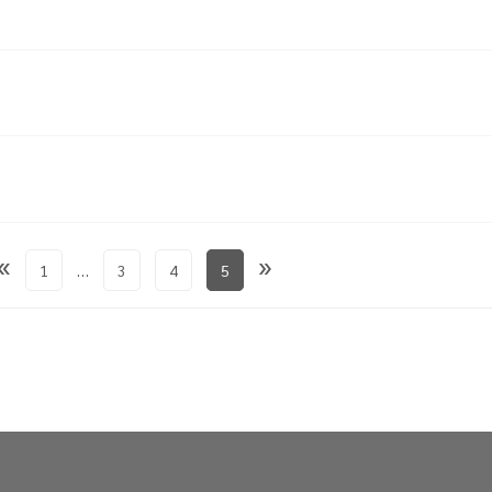
«
»
1
…
3
4
5