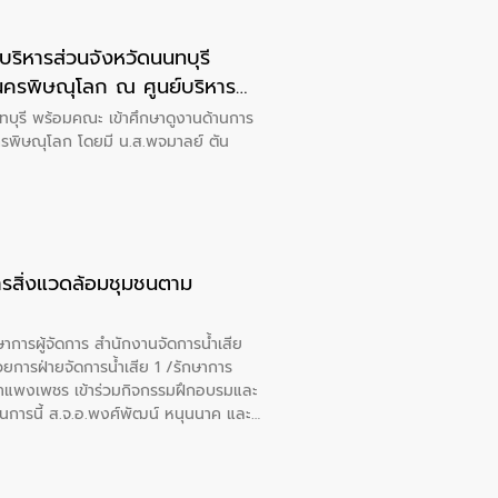
ริหารส่วนจังหวัดนนทบุรี
นครพิษณุโลก ณ ศูนย์บริหาร
ู้จัดการ สำนักงานจัดการน้ำ
ทบุรี พร้อมคณะ เข้าศึกษาดูงานด้านการ
รพิษณุโลก โดยมี น.ส.พจมาลย์ ตัน
ารสิ่งแวดล้อมชุมชนตาม
าการผู้จัดการ สำนักงานจัดการน้ำเสีย
ยการฝ่ายจัดการน้ำเสีย 1 /รักษาการ
ากำแพงเพชร เข้าร่วมกิจกรรมฝึกอบรมและ
การนี้ ส.จ.อ.พงศ์พัฒน์ หนุนนาค และ
ษณุโลกด้วย