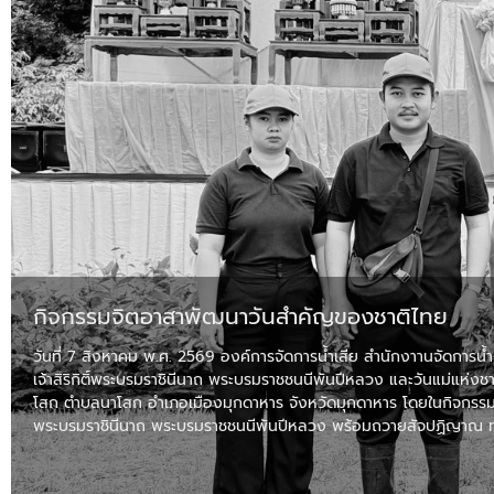
กิจกรรมจิตอาสาพัฒนาวันสําคัญของชาติไทย
วันที่ 7 สิงหาคม พ.ศ. 2569 องค์การจัดการน้ำเสีย สำนักงาานจัดการ
เจ้าสิริกิติ์พระบรมราชินีนาถ พระบรมราชชนนีพันปีหลวง และวันแม่แห่งช
โสก ตําบลนาโสก อําเภอเมืองมุกดาหาร จังหวัดมุกดาหาร โดยในกิจกรรมได
พระบรมราชินีนาถ พระบรมราชชนนีพันปีหลวง พร้อมถวายสัจปฏิญาณ ท
อ่านรายละเอียด