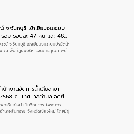
ข้าเยี่ยมชมระบบ
 2 รอบ รอบละ 47 คน และ 48
อมนานาชาติสิรินธร จังหวัด
ณ์ จ.จันทบุรี เข้าเยี่ยมชมระบบบำบัดน้ำ
 พื้นที่ศูนย์บริหารจัดการคุณภาพน้ำ
ณ 2568 ณ เทศบาลตำบลเจดีย์
ยงใหม่ โดยมีผู้เข้าร่วมการอบรม จำนวน 25 คน
สาขาเชียงใหม่ เป็นวิทยากร โครงการ
เภอสันทราย จังหวัดเชียงใหม่ โดยมีผู้