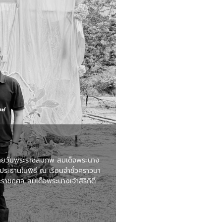
คล้ายวันพระราชสมภพ สมเด็จพระนาง
ประธานในพิธี ณ เรือนจําชั่วคราวนา
ชกุศล สมเด็จพระนางเจ้าสิริกิติ์