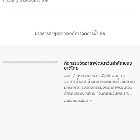
หมวดหมู่
ข่าวจัดซื้อจัดจ้าง
ข่าวสารล่าสุดจากองค์การจัดการน้ำเสีย
กิจกรรมจิตอาสาพัฒนาวันสําคัญของ
ชาติไทย
วันที่ 7 สิงหาคม พ.ศ. 2569 องค์การ
จัดการน้ำเสีย สำนักงาานจัดการน้ำเสียสาขา
มุกดาหาร ร่วมกิจกรรมจิตอาสาพัฒนาวัน
สําคัญของชาติไทย “วันคล้ายวันพระราช
สมภพ สมเด็จพระนางเจ้าสิริกิติ์พระบรม
อ่านรายละเอียด »
ราชินีนาถ พระบรมราชชนนีพันปีหลวง และ
วันแม่แห่งชาติ 12 สิงหาคม” โดยมีนายชลิต
ทิพย์คำ รองผู้ว่าราชการจังหวัดมุกดาหาร
เป็นประธานในพิธี ณ เรือนจําชั่วคราวนาโสก
ตําบลนาโสก อําเภอเมืองมุกดาหาร จังหวัด
มุกดาหาร โดยในกิจกรรมได้ร่วมปลูกป่า และ