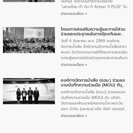
ส่วนได้ส่วนเสียในโครงก่อสร้างศูนย์บริหาร
นนทบุรี ได้ดำเนินการตามนโยบาย
จัดการคุณภาพน้ำเทศบาลตำบลวัดสิงห์
“มหาดไทย ทำ ทัน ที Action 5 PLUS” โดย
จังหวัดชัยนาท ให้การต้อนรับ
จัดโครงการส่งเสริมความรู้และการมีส่วน
อ่านรายละเอียด »
ร่วมของประชาชนในการป้องกันและแก้ไข
ปัญหาน้ำเสียอย่างยั่งยืน ภายใต้กิจกรรม
โครงการส่งเสริมความรู้และการมีส่วน
“ชุมชนร่วมใจ น้ำใสยั่งยืน” ได้บรรยายให้
ร่วมของประชาชนในการป้องกันและ
ความรู้เกี่ยวกับการจัดการน้ำเสียและการใช้
แก้ไขปัญหาน้ำเสียอย่างยั่งยืน
ถังดักไขมันให้แก่นักเรียนโรงเรียนวัดบ่อ
วันที่ 4 สิงหาคม พ.ศ. 2569 องค์การ
(นันทวิทยา) เทศบาลนครปากเกร็ด อำเภอ
จัดการน้ำเสีย สำนักงานจัดการน้ำเสียสาขา
ปากเกร็ด จังหวัดนนทบุรี จำนวน 30 คน
พะเยา จัดกิจกรรมภายใต้โครงการส่งเสริม
ความรู้และการมีส่วนร่วมของประชาชนในการ
ป้องกันและแก้ไขปัญหาน้ำเสียอย่างยั่งยืน
อ่านรายละเอียด »
ตามนโยบาย “มหาดไทย ทำทันที Action 5
Plus” โดยจัดอบรมให้ความรู้เรื่องน้ำเสีย
องค์การจัดการน้ำเสีย (อจน.) ร่วมลง
ชุมชนและการบำบัดน้ำเสียเบื้องต้น ให้กับ
นามบันทึกความร่วมมือ (MOU) กับ
นักเรียนชั้นประถมศึกษาปีที่ 5 โรงเรียน
บริษัท จัดการและพัฒนาทรัพยากรน้ำ
เทศบาล 1 (พะเยาประชานุกูล) จำนวน 30
องค์การจัดการน้ำเสีย (อจน.) ร่วมลงนาม
ภาคตะวันออก จำกัด (มหาชน) หรือ อีส
คน
บันทึกความร่วมมือ (MOU) กับ บริษัท
ท์ วอเตอร์
จัดการและพัฒนาทรัพยากรน้ำภาคตะวัน
ออก จำกัด (มหาชน) หรือ อีสท์ วอเตอร์
เมื่อวันอังคารที่ 4 สิงหาคม 2569 ณ ห้อง
อ่านรายละเอียด »
อเนกประสงค์ ชั้น 22 อาคารอีสท์วอเตอร์
ในหัวข้อ “การร่วมศึกษาแนวทางการบริหาร
จัดการน้ำเสียและการนำน้ำกลับมาใช้ประโยชน์