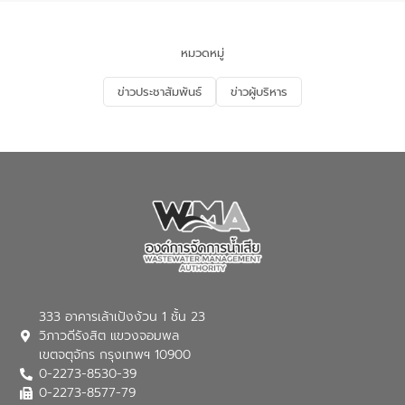
ของประเทศไทย” เพื่อยกระดับการบริหาร
จัดการทรัพยากรน้ำ เสริมสร้างความมั่นคง
ด้านน้ำของประเทศ และเตรียมความพร้อม
หมวดหมู่
รองรับการเติบโตของเมือง รวมถึงการ
ลงทุนในอุตสาหกรรมแห่งอนาคต ตลอดจน
ข่าวประชาสัมพันธ์
ข่าวผู้บริหาร
มุ่งตอบโจทย์ความท้าทายจากวิกฤตการ
เปลี่ยนแปลงสภาพภูมิอากาศและความเสี่ยง
ภัยแล้งในระยะยาว การประสานความร่วมมือ
ในครั้งนี้เป็นการดึงจุดแข็งและความ
เชี่ยวชาญด้านระบบบำบัดน้ำเสียที่เป็นมิตร
ต่อสิ่งแวดล้อมของ องค์การจัดการน้ำเสีย
(อจน.) มาผสานกับประสบการณ์และ
เทคโนโลยีโครงข่ายน้ำครบวงจรในพื้นที่ EEC
ของอีสท์ วอเตอร์ เพื่อร่วมกันศึกษา
เทคโนโลยีการปรับปรุงคุณภาพน้ำ (Water
Reuse) และพัฒนารูปแบบการดำเนินงาน
ร่วมกับท้องถิ่นให้เกิดระบบบริหารจัดการน้ำ
อย่างเป็นรูปธรรม เพื่อรองรับความต้องการ
333 อาคารเล้าเป้งง้วน 1 ชั้น 23
ใช้น้ำที่พุ่งสูงขึ้นจากการขยายตัวของ
วิภาวดีรังสิต แขวงจอมพล
อุตสาหกรรม นายชีระ วงศบูรณะ ผู้อำนวย
เขตจตุจักร กรุงเทพฯ 10900
การองค์การจัดการน้ำเสีย กล่าวถึงภารกิจ
0-2273-8530-39
หลักของ อจน. ในการพัฒนาระบบบำบัดน้ำ
เสียเมื่อผสานกับความเชี่ยวชาญของอีสท์
0-2273-8577-79