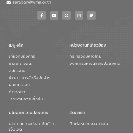
วอเตอร์ จะช่วยขับเคลื่อนการศึกษาทั้งในมิติ
saraban@wma.or.th
ทางเทคนิคและความคุ้มค่าทางเศรษฐกิจ
เพื่อสนับสนุนการพัฒนาเมืองอย่างยั่งยืน
ขณะที่ นายบดินทร์ อุดล กรรมการผู้อำนวย
การใหญ่ อีสท์ วอเตอร์ ย้ำว่า การบริหาร
จัดการน้ำยุคใหม่ต้องมุ่งเน้นความคุ้มค่า
ตลอดระบบ โดยการนำน้ำบำบัดกลับมาใช้ใหม่
จะช่วยลดการพึ่งพาน้ำธรรมชาติและสร้าง
เมนูหลัก
หน่วยงานที่เกียวข้อง
สมดุลทางเศรษฐกิจและสิ่งแวดล้อมได้อย่าง
เป็นรูปธรรม ความร่วมมือระหว่างภาครัฐและ
เกี่ยวกับองค์กร
กระทรวงมหาดไทย
ภาคเอกชนในครั้งนี้ นับเป็นก้าวสำคัญของ
องค์การจัดการน้ำเสีย (อจน.) ในการร่วมวาง
ข่าวสาร อจน.
องค์การมหาชนและรัฐวิสาหกิจ
รากฐานโครงสร้างพื้นฐานด้านน้ำของ
สมัครงาน
ประเทศ เพื่อยกระดับประสิทธิภาพการใช้
ข่าวสารการจัดซื้อจัดจ้าง
ทรัพยากรน้ำให้เกิดประโยชน์สูงสุดและเป็นไป
ผลงาน อจน.
ตามมาตรฐานสากล
ติดต่อเรา
รายงานความยั่งยืน
นโยบายความปลอดภัย
ติดต่อเรา
นโยบายความปลอดภัยด้าน
ติดต่อหน่วยงานภายใน
เว็บไซต์