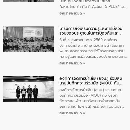
ส่วนได้ส่วนเสียในโครงก่อสร้างศูนย์บริหาร
นนทบุรี ได้ดำเนินการตามนโยบาย
จัดการคุณภาพน้ำเทศบาลตำบลวัดสิงห์
“มหาดไทย ทำ ทัน ที Action 5 PLUS” โดย
จังหวัดชัยนาท ให้การต้อนรับ
จัดโครงการส่งเสริมความรู้และการมีส่วน
อ่านรายละเอียด »
ร่วมของประชาชนในการป้องกันและแก้ไข
ปัญหาน้ำเสียอย่างยั่งยืน ภายใต้กิจกรรม
โครงการส่งเสริมความรู้และการมีส่วน
“ชุมชนร่วมใจ น้ำใสยั่งยืน” ได้บรรยายให้
ร่วมของประชาชนในการป้องกันและ
ความรู้เกี่ยวกับการจัดการน้ำเสียและการใช้
แก้ไขปัญหาน้ำเสียอย่างยั่งยืน
ถังดักไขมันให้แก่นักเรียนโรงเรียนวัดบ่อ
วันที่ 4 สิงหาคม พ.ศ. 2569 องค์การ
(นันทวิทยา) เทศบาลนครปากเกร็ด อำเภอ
จัดการน้ำเสีย สำนักงานจัดการน้ำเสียสาขา
ปากเกร็ด จังหวัดนนทบุรี จำนวน 30 คน
พะเยา จัดกิจกรรมภายใต้โครงการส่งเสริม
ความรู้และการมีส่วนร่วมของประชาชนในการ
ป้องกันและแก้ไขปัญหาน้ำเสียอย่างยั่งยืน
อ่านรายละเอียด »
ตามนโยบาย “มหาดไทย ทำทันที Action 5
Plus” โดยจัดอบรมให้ความรู้เรื่องน้ำเสีย
องค์การจัดการน้ำเสีย (อจน.) ร่วมลง
ชุมชนและการบำบัดน้ำเสียเบื้องต้น ให้กับ
นามบันทึกความร่วมมือ (MOU) กับ
นักเรียนชั้นประถมศึกษาปีที่ 5 โรงเรียน
บริษัท จัดการและพัฒนาทรัพยากรน้ำ
เทศบาล 1 (พะเยาประชานุกูล) จำนวน 30
องค์การจัดการน้ำเสีย (อจน.) ร่วมลงนาม
ภาคตะวันออก จำกัด (มหาชน) หรือ อีส
คน
บันทึกความร่วมมือ (MOU) กับ บริษัท
ท์ วอเตอร์
จัดการและพัฒนาทรัพยากรน้ำภาคตะวัน
ออก จำกัด (มหาชน) หรือ อีสท์ วอเตอร์
เมื่อวันอังคารที่ 4 สิงหาคม 2569 ณ ห้อง
อ่านรายละเอียด »
อเนกประสงค์ ชั้น 22 อาคารอีสท์วอเตอร์
ในหัวข้อ “การร่วมศึกษาแนวทางการบริหาร
จัดการน้ำเสียและการนำน้ำกลับมาใช้ประโยชน์