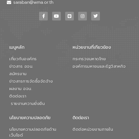
วอเตอร์ จะช่วยขับเคลื่อนการศึกษาทั้งในมิติ
saraban@wma.or.th
ทางเทคนิคและความคุ้มค่าทางเศรษฐกิจ
เพื่อสนับสนุนการพัฒนาเมืองอย่างยั่งยืน
ขณะที่ นายบดินทร์ อุดล กรรมการผู้อำนวย
การใหญ่ อีสท์ วอเตอร์ ย้ำว่า การบริหาร
จัดการน้ำยุคใหม่ต้องมุ่งเน้นความคุ้มค่า
ตลอดระบบ โดยการนำน้ำบำบัดกลับมาใช้ใหม่
จะช่วยลดการพึ่งพาน้ำธรรมชาติและสร้าง
เมนูหลัก
หน่วยงานที่เกียวข้อง
สมดุลทางเศรษฐกิจและสิ่งแวดล้อมได้อย่าง
เป็นรูปธรรม ความร่วมมือระหว่างภาครัฐและ
เกี่ยวกับองค์กร
กระทรวงมหาดไทย
ภาคเอกชนในครั้งนี้ นับเป็นก้าวสำคัญของ
องค์การจัดการน้ำเสีย (อจน.) ในการร่วมวาง
ข่าวสาร อจน.
องค์การมหาชนและรัฐวิสาหกิจ
รากฐานโครงสร้างพื้นฐานด้านน้ำของ
สมัครงาน
ประเทศ เพื่อยกระดับประสิทธิภาพการใช้
ข่าวสารการจัดซื้อจัดจ้าง
ทรัพยากรน้ำให้เกิดประโยชน์สูงสุดและเป็นไป
ผลงาน อจน.
ตามมาตรฐานสากล
ติดต่อเรา
รายงานความยั่งยืน
นโยบายความปลอดภัย
ติดต่อเรา
นโยบายความปลอดภัยด้าน
ติดต่อหน่วยงานภายใน
เว็บไซต์