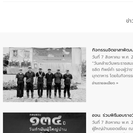
ข่
กิจกรรมจิตอาสาพัฒน
วันที่ 7 สิงหาคม พ.ศ.
“วันคล้ายวันพระราชสมภ
ชลิต ทิพย์คำ รองผู้ว่
มุกดาหาร โดยในกิจกรรม
พระบรมราชินีนาถ พระ
อ่านรายละเอียด »
อจน. ร่วมพิธีมอบรางว
วันที่ 7 สิงหาคม พ.ศ. 
ผู้ใหญ่บ้านยอดเยี่ยม