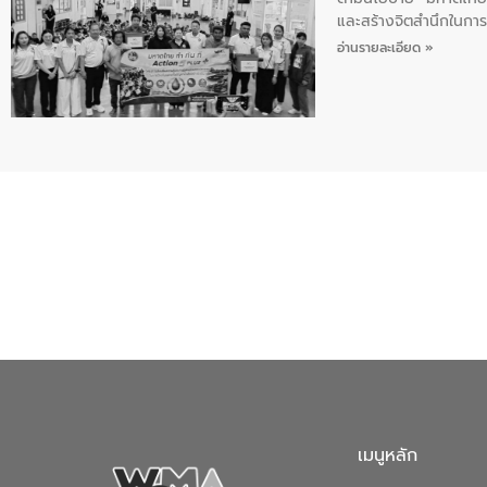
และสร้างจิตสำนึกในการอ
ของน้ำเสีย แนวทางการ
อ่านรายละเอียด »
เมนูหลัก