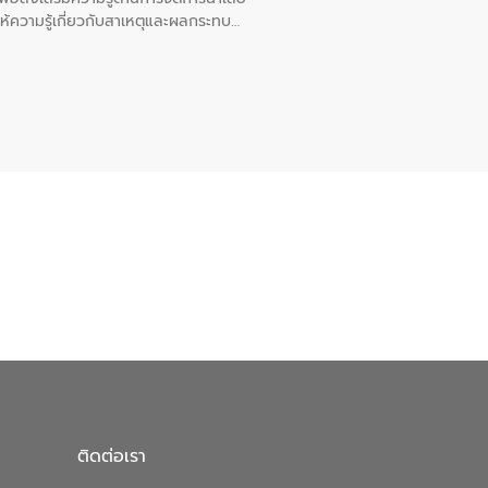
ให้ความรู้เกี่ยวกับสาเหตุและผลกระทบ
ณ เทศบาลตำบลบางเลน จังหวัดนครปฐม
ติดต่อเรา