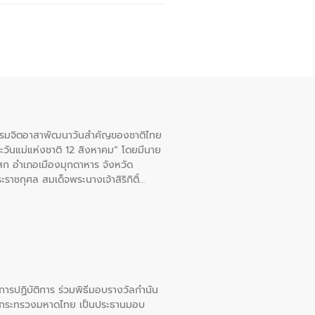
จกรรมจิตอาสาพัฒนาวันสําคัญของชาติไทย
ะวันแม่แห่งชาติ 12 สิงหาคม” โดยมีนาย
สก อําเภอเมืองมุกดาหาร จังหวัด
าชกุศล สมเด็จพระนางเจ้าสิริกิติ์
ยการปฏิบัติการ ร่วมพิธีมอบรางวัลกำนัน
การกระทรวงมหาดไทย เป็นประธานมอบ