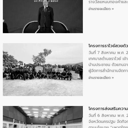
รางวัลแหนบทองคำและปร
อ่านรายละเอียด »
โครงการราไวย์สวยด้ว
วันที่ 7 สิงหาคม พ.ศ. 
เทศบาลตำบลราไวย์ เข้า
บ้านประชาชน ตัวแทนจา
ผู้จัดการสำนักงานจัดก
บริเวณแหลมพรหมเทพ หมู
อ่านรายละเอียด »
โครงการส่งเสริมความร
วันที่ 6 สิงหาคม พ.ศ
จังหวัดนครปฐม จัดกิจก
ตามนโยบาย “มหาดไทย ทำ