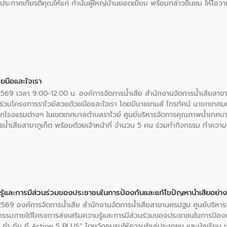
ะกาศเกียรติคุณให้แก่ กำนันผู้ใหญ่บ้านยอดเยี่ยม พร้อมกล่าวชื่นชม ให้โ
ยมือและใจเรา
2569 เวลา 9:00-12:00 น. องค์การจัดการน้ำเสีย สำนักงานจัดการน้ำเสียสาขาภู
ร่วมโครงการราไวย์สวยด้วยมือและใจเรา โดยมีนายเทมส์ ไกรทัศน์ นายกเทศมนต
กโรงแรมต่างๆ ในเขตเทศบาลตำบลราไวย์ ศูนย์บริหารจัดการคุณภาพน้ำเทศบ
ารน้ำเสียสาขาภูเก็ต พร้อมด้วยเจ้าหน้าที่ จำนวน 5 คน ร่วมทำกิจกรรม ทำค
่ที่ 6 ตำบลราไวย์ อำเภอเมือง จังหวัดภูเก็ต
ู้และการมีส่วนร่วมของประชาชนในการป้องกันและแก้ไขปัญหาน้ำเสียอย่างย
. 2569 องค์การจัดการน้ำเสีย สำนักงานจัดการน้ำเสียสาขานครปฐม ศูนย์บริ
รรมภายใต้โครงการส่งเสริมความรู้และการมีส่วนร่วมของประชาชนในการป้องกั
 ทัน ที Action 5 PLUS” โดยจัดอบรมให้ความรู้แก่ประชาชน และนักเรียน เพื่