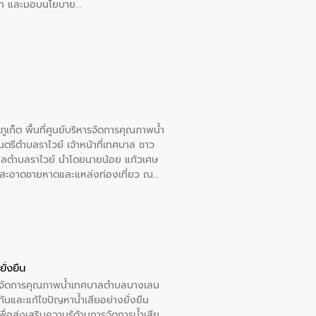
อวาท และมอบนโยบาย
เก็ต พื้นที่ศูนย์บริหารจัดการคุณภาพน้ำ
รีตำบลราไวย์ เจ้าหน้าที่เทศบาล ชาว
าลตำบลราไวย์ นำโดยนายน้อย แก้วเศษ
วามสะอาดชายหาดและแหล่งท่องเที่ยว ณ
ั่งยืน
หารจัดการคุณภาพน้ำเทศบาลตำบลบางเลน
นและแก้ไขปัญหาน้ำเสียอย่างยั่งยืน
อส่งเสริมความรู้ด้านการจัดการน้ำเสีย