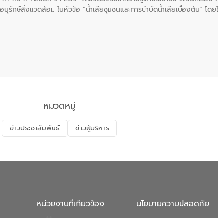
นุรักษ์สิ่งแวดล้อม ในหัวข้อ “น้ำเสียชุมชนและการบำบัดน้ำเสียเบื้องต้น” โดย
ลดการเกิดน้ำเสียจากแหล่งกำเนิด การบำบัดน้ำเสียเบื้องต้นในครัวเรือน 
หมวดหมู่
ข่าวประชาสัมพันธ์
ข่าวผู้บริหาร
หน่วยงานที่เกียวข้อง
นโยบายความปลอดภัย