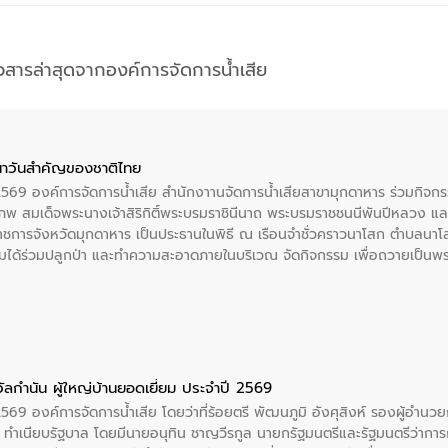
าวสารล่าสุดจากองค์การจัดการน้ำเสีย
าวันสําคัญของชาติไทย
 2569 องค์การจัดการน้ำเสีย สำนักงาานจัดการน้ำเสียสาขามุกดาหาร ร่วมกิ
พ สมเด็จพระนางเจ้าสิริกิติ์พระบรมราชินีนาถ พระบรมราชชนนีพันปีหลวง แล
าราชการจังหวัดมุกดาหาร เป็นประธานในพิธี ณ เรือนจําชั่วคราวนาโสก ตําบลนาโ
ได้ร่วมปลูกป่า และทําความสะอาดภายในบริเวณ จัดกิจกรรม เพื่อถวายเป็นพระร
บรมราชชนนีพันปีหลวง พร้อมถวายสัจปฏิญาณ ทำความดีด้วยหัวใจ
ัลกำนัน ผู้ใหญ่บ้านยอดเยี่ยม ประจำปี 2569
2569 องค์การจัดการน้ำเสีย โดยว่าที่ร้อยตรี พัฒนภูมิ อังศุสิงห์ รองผู้อำนว
 ณ ทำเนียบรัฐบาล โดยมีนายอนุทิน ชาญวีรกูล นายกรัฐมนตรีและรัฐมนตรีว่า