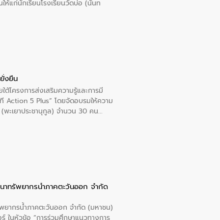
นให้แก่นักเรียนโรงเรียนวัดบ่อ (นันท
ั่งยืน
ใต้โครงการส่งเสริมความรู้และการมี
ที Action 5 Plus” โดยจัดอบรมให้ความ
าล 1 (พะเยาประชานุกูล) จำนวน 30 คน
ัฒนาทรัพยากรน้ำภาคตะวันออก จำกัด
รัพยากรน้ำภาคตะวันออก จำกัด (มหาชน)
ตอร์ ในหัวข้อ “การร่วมศึกษาแนวทางการ