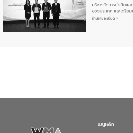
บริหารจัดการน้ำเสียแล
ของประเทศ และเตรียม
ท้าทายจากวิกฤตการเปล
อ่านรายละเอียด »
ความเชี่ยวชาญด้านระบบ
ข่ายน้ำครบวงจรในพื้น
ดำเนินงานร่วมกับท้องถิ
อุตสาหกรรม นายชีระ ว
กับความเชี่ยวชาญของอี
เมืองอย่างยั่งยืน ขณะท
ตลอดระบบ โดยการนำน้ำ
ความร่วมมือระหว่างภาค
ฐานด้านน้ำของประเทศ เ
เมนูหลัก