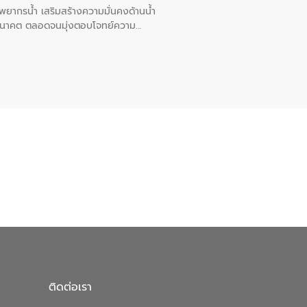
พยากรน้ำ เสริมสร้างความมั่นคงด้านน้ำ
อนาคต ตลอดจนมุ่งตอบโจทย์ความ
ือในครั้งนี้เป็นการดึงจุดแข็งและ
 มาผสานกับประสบการณ์และเทคโนโลยีโครง
น้ำ (Water Reuse) และพัฒนารูปแบบการ
ที่พุ่งสูงขึ้นจากการขยายตัวของ
นการพัฒนาระบบบำบัดน้ำเสียเมื่อผสาน
างเศรษฐกิจ เพื่อสนับสนุนการพัฒนา
ดการน้ำยุคใหม่ต้องมุ่งเน้นความคุ้มค่า
ิจและสิ่งแวดล้อมได้อย่างเป็นรูปธรรม
น.) ในการร่วมวางรากฐานโครงสร้างพื้น
ปตามมาตรฐานสากล
ติดต่อเรา