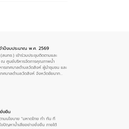
ะจำปีงบประมาณ พ.ศ. 2569
 (สนทช.) เข้าร่วมประชุมติดตามและ
ณ ศูนย์บริหารจัดการคุณภาพน้ำ
หารเทศบาลตำบลวัดสิงห์ ผู้นำชุมชน และ
้ำเทศบาลตำบลวัดสิงห์ จังหวัดชัยนาท
ั่งยืน
ารตามนโยบาย “มหาดไทย ทำ ทัน ที
ปัญหาน้ำเสียอย่างยั่งยืน ภายใต้