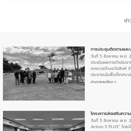
ข่
การประชุมติดตามและ
วันที่ 5 สิงหาคม พ.ศ. 
ประเมินผลการดำเนินงา
เทศบาลตำบลวัดสิงห์ จั
ประชาชนในพื้นที่เทศบา
ให้การต้อนรับ
อ่านรายละเอียด »
โครงการส่งเสริมความร
วันที่ 5 สิงหาคม พ.ศ.
Action 5 PLUS” โดยจัด