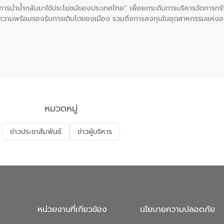
ะการนำน้ำกลับมาใช้ประโยชน์ของประเทศไทย” เพื่อยกระดับการบริหารจัดการทรั
ความพร้อมรองรับการเติบโตของเมือง รวมถึงการลงทุนในอุตสาหกรรมแห่ง
ี่ยนแปลงสภาพภูมิอากาศและความเสี่ยงภัยแล้งในระยะยาว การประสานความร่วมม
บำบัดน้ำเสียที่เป็นมิตรต่อสิ่งแวดล้อมของ องค์การจัดการน้ำเสีย (อจน.)
ที่ EEC ของอีสท์ วอเตอร์ เพื่อร่วมกันศึกษาเทคโนโลยีการปรับปรุงคุณภาพ
่นให้เกิดระบบบริหารจัดการน้ำอย่างเป็นรูปธรรม เพื่อรองรับความต้องการใช้น้ำ
งศบูรณะ ผู้อำนวยการองค์การจัดการน้ำเสีย กล่าวถึงภารกิจหลักของ อจน. ใ
สท์ วอเตอร์ จะช่วยขับเคลื่อนการศึกษาทั้งในมิติทางเทคนิคและความคุ้มค่าท
ี่ นายบดินทร์ อุดล กรรมการผู้อำนวยการใหญ่ อีสท์ วอเตอร์ ย้ำว่า การบริหารจั
บำบัดกลับมาใช้ใหม่จะช่วยลดการพึ่งพาน้ำธรรมชาติและสร้างสมดุลทางเศรษฐก
หมวดหมู่
รัฐและภาคเอกชนในครั้งนี้ นับเป็นก้าวสำคัญของ องค์การจัดการน้ำเสีย (อจ
พื่อยกระดับประสิทธิภาพการใช้ทรัพยากรน้ำให้เกิดประโยชน์สูงสุดและเป็นไ
ข่าวประชาสัมพันธ์
ข่าวผู้บริหาร
หน่วยงานที่เกียวข้อง
นโยบายความปลอดภัย