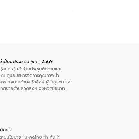
ะจำปีงบประมาณ พ.ศ. 2569
 (สนทช.) เข้าร่วมประชุมติดตามและ
ณ ศูนย์บริหารจัดการคุณภาพน้ำ
หารเทศบาลตำบลวัดสิงห์ ผู้นำชุมชน และ
้ำเทศบาลตำบลวัดสิงห์ จังหวัดชัยนาท
ั่งยืน
ารตามนโยบาย “มหาดไทย ทำ ทัน ที