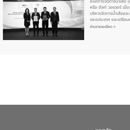
องค์การจัดการน้ำเสีย
หรือ อีสท์ วอเตอร์ เม
บริหารจัดการน้ำเสียแล
ของประเทศ และเตรียม
ท้าทายจากวิกฤตการเปล
อ่านรายละเอียด »
ความเชี่ยวชาญด้านระบบ
ข่ายน้ำครบวงจรในพื้น
ดำเนินงานร่วมกับท้องถิ
อุตสาหกรรม นายชีระ ว
กับความเชี่ยวชาญของอี
เมืองอย่างยั่งยืน ขณะท
ตลอดระบบ โดยการนำน้ำ
ความร่วมมือระหว่างภาค
ฐานด้านน้ำของประเทศ เ