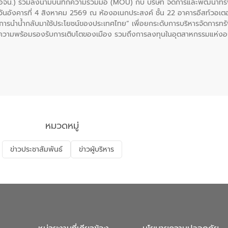
 (อจน.) ร่วมลงนามบันทึกความร่วมมือ (MOU) กับ บริษัท จัดการและพัฒนาท
ื่อวันอังคารที่ 4 สิงหาคม 2569 ณ ห้องอเนกประสงค์ ชั้น 22 อาคารอีสท์วอเ
ะการนำน้ำกลับมาใช้ประโยชน์ของประเทศไทย” เพื่อยกระดับการบริหารจัดการทรั
ความพร้อมรองรับการเติบโตของเมือง รวมถึงการลงทุนในอุตสาหกรรมแห่ง
ี่ยนแปลงสภาพภูมิอากาศและความเสี่ยงภัยแล้งในระยะยาว การประสานความร่วมม
บำบัดน้ำเสียที่เป็นมิตรต่อสิ่งแวดล้อมของ องค์การจัดการน้ำเสีย (อจน.)
ที่ EEC ของอีสท์ วอเตอร์ เพื่อร่วมกันศึกษาเทคโนโลยีการปรับปรุงคุณภาพ
่นให้เกิดระบบบริหารจัดการน้ำอย่างเป็นรูปธรรม เพื่อรองรับความต้องการใช้น้ำ
งศบูรณะ ผู้อำนวยการองค์การจัดการน้ำเสีย กล่าวถึงภารกิจหลักของ อจน. ใ
สท์ วอเตอร์ จะช่วยขับเคลื่อนการศึกษาทั้งในมิติทางเทคนิคและความคุ้มค่าท
ี่ นายบดินทร์ อุดล กรรมการผู้อำนวยการใหญ่ อีสท์ วอเตอร์ ย้ำว่า การบริหารจั
บำบัดกลับมาใช้ใหม่จะช่วยลดการพึ่งพาน้ำธรรมชาติและสร้างสมดุลทางเศรษฐก
หมวดหมู่
รัฐและภาคเอกชนในครั้งนี้ นับเป็นก้าวสำคัญของ องค์การจัดการน้ำเสีย (อจ
พื่อยกระดับประสิทธิภาพการใช้ทรัพยากรน้ำให้เกิดประโยชน์สูงสุดและเป็นไ
ข่าวประชาสัมพันธ์
ข่าวผู้บริหาร