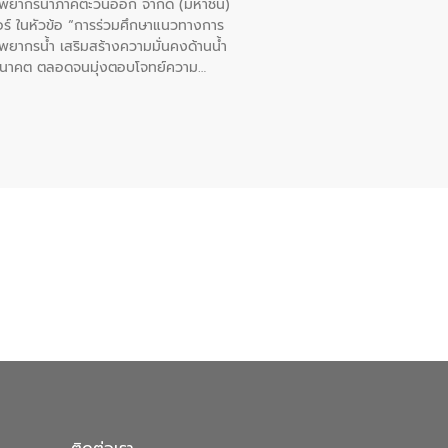
รัพยากรน้ำภาคตะวันออก จำกัด (มหาชน)
ตอร์ ในหัวข้อ “การร่วมศึกษาแนวทางการ
พยากรน้ำ เสริมสร้างความมั่นคงด้านน้ำ
อนาคต ตลอดจนมุ่งตอบโจทย์ความ
ือในครั้งนี้เป็นการดึงจุดแข็งและ
 มาผสานกับประสบการณ์และเทคโนโลยีโครง
น้ำ (Water Reuse) และพัฒนารูปแบบการ
ที่พุ่งสูงขึ้นจากการขยายตัวของ
นการพัฒนาระบบบำบัดน้ำเสียเมื่อผสาน
างเศรษฐกิจ เพื่อสนับสนุนการพัฒนา
ดการน้ำยุคใหม่ต้องมุ่งเน้นความคุ้มค่า
ิจและสิ่งแวดล้อมได้อย่างเป็นรูปธรรม
น.) ในการร่วมวางรากฐานโครงสร้างพื้น
ปตามมาตรฐานสากล