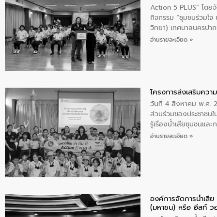
Action 5 PLUS” โดยจัด
กิจกรรม “ชุมชนร่วมใจ น้
วิทยา) เทศบาลนครปากเ
อ่านรายละเอียด »
โครงการส่งเสริมความร
วันที่ 4 สิงหาคม พ.ศ.
ส่วนร่วมของประชาชนใน
รู้เรื่องน้ำเสียชุมชนแล
อ่านรายละเอียด »
องค์การจัดการน้ำเสี
(มหาชน) หรือ อีสท์ ว