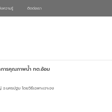
ังความรู้
ติดต่อเรา
ัดการคุณภาพน้ำ ทต.อ้อม
ญ่ จ.นครปฐม โดยวิธีเฉพาะเจาะจง