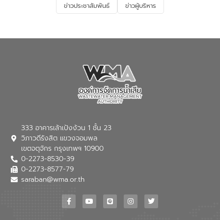
ข่าวประชาสัมพันธ์
ข่าวผู้บริหาร
มุ่งตอบโจทย์ความท้าทายจากวิกฤตการ
เปลี่ยนแปลงสภาพภูมิอากาศและความเสี่ยง
ภัยแล้งในระยะยาว การประสานความร่วมมือ
ในครั้งนี้เป็นการดึงจุดแข็งและความ
เชี่ยวชาญด้านระบบบำบัดน้ำเสียที่เป็นมิตร
ต่อสิ่งแวดล้อมของ องค์การจัดการน้ำเสีย
(อจน.) มาผสานกับประสบการณ์และ
เทคโนโลยีโครงข่ายน้ำครบวงจรในพื้นที่ EEC
ของอีสท์ วอเตอร์ เพื่อร่วมกันศึกษา
เทคโนโลยีการปรับปรุงคุณภาพน้ำ (Water
Reuse) และพัฒนารูปแบบการดำเนินงาน
ร่วมกับท้องถิ่นให้เกิดระบบบริหารจัดการน้ำ
อย่างเป็นรูปธรรม เพื่อรองรับความต้องการ
333 อาคารเล้าเป้งง้วน 1 ชั้น 23
ใช้น้ำที่พุ่งสูงขึ้นจากการขยายตัวของ
วิภาวดีรังสิต แขวงจอมพล
อุตสาหกรรม นายชีระ วงศบูรณะ ผู้อำนวย
เขตจตุจักร กรุงเทพฯ 10900
การองค์การจัดการน้ำเสีย กล่าวถึงภารกิจ
0-2273-8530-39
หลักของ อจน. ในการพัฒนาระบบบำบัดน้ำ
เสียเมื่อผสานกับความเชี่ยวชาญของอีสท์
0-2273-8577-79
วอเตอร์ จะช่วยขับเคลื่อนการศึกษาทั้งในมิติ
saraban@wma.or.th
ทางเทคนิคและความคุ้มค่าทางเศรษฐกิจ
เพื่อสนับสนุนการพัฒนาเมืองอย่างยั่งยืน
ขณะที่ นายบดินทร์ อุดล กรรมการผู้อำนวย
การใหญ่ อีสท์ วอเตอร์ ย้ำว่า การบริหาร