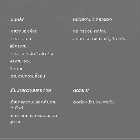
จัดการน้ำยุคใหม่ต้องมุ่งเน้นความคุ้มค่า
ตลอดระบบ โดยการนำน้ำบำบัดกลับมาใช้ใหม่
จะช่วยลดการพึ่งพาน้ำธรรมชาติและสร้าง
เมนูหลัก
หน่วยงานที่เกียวข้อง
สมดุลทางเศรษฐกิจและสิ่งแวดล้อมได้อย่าง
เป็นรูปธรรม ความร่วมมือระหว่างภาครัฐและ
เกี่ยวกับองค์กร
กระทรวงมหาดไทย
ภาคเอกชนในครั้งนี้ นับเป็นก้าวสำคัญของ
องค์การจัดการน้ำเสีย (อจน.) ในการร่วมวาง
ข่าวสาร อจน.
องค์การมหาชนและรัฐวิสาหกิจ
รากฐานโครงสร้างพื้นฐานด้านน้ำของ
สมัครงาน
ประเทศ เพื่อยกระดับประสิทธิภาพการใช้
ข่าวสารการจัดซื้อจัดจ้าง
ทรัพยากรน้ำให้เกิดประโยชน์สูงสุดและเป็นไป
ผลงาน อจน.
ตามมาตรฐานสากล
ติดต่อเรา
รายงานความยั่งยืน
นโยบายความปลอดภัย
ติดต่อเรา
นโยบายความปลอดภัยด้าน
ติดต่อหน่วยงานภายใน
เว็บไซต์
นโยบายคุ้มครองข้อมูลส่วน
บุคคล