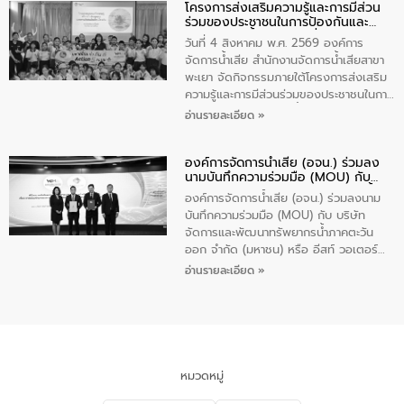
โครงการส่งเสริมความรู้และการมีส่วน
“ชุมชนร่วมใจ น้ำใสยั่งยืน” ได้บรรยายให้
ร่วมของประชาชนในการป้องกันและ
ความรู้เกี่ยวกับการจัดการน้ำเสียและการใช้
แก้ไขปัญหาน้ำเสียอย่างยั่งยืน
ถังดักไขมันให้แก่นักเรียนโรงเรียนวัดบ่อ
วันที่ 4 สิงหาคม พ.ศ. 2569 องค์การ
(นันทวิทยา) เทศบาลนครปากเกร็ด อำเภอ
จัดการน้ำเสีย สำนักงานจัดการน้ำเสียสาขา
ปากเกร็ด จังหวัดนนทบุรี จำนวน 30 คน
พะเยา จัดกิจกรรมภายใต้โครงการส่งเสริม
ความรู้และการมีส่วนร่วมของประชาชนในการ
ป้องกันและแก้ไขปัญหาน้ำเสียอย่างยั่งยืน
อ่านรายละเอียด »
ตามนโยบาย “มหาดไทย ทำทันที Action 5
Plus” โดยจัดอบรมให้ความรู้เรื่องน้ำเสีย
องค์การจัดการน้ำเสีย (อจน.) ร่วมลง
ชุมชนและการบำบัดน้ำเสียเบื้องต้น ให้กับ
นามบันทึกความร่วมมือ (MOU) กับ
นักเรียนชั้นประถมศึกษาปีที่ 5 โรงเรียน
บริษัท จัดการและพัฒนาทรัพยากรน้ำ
เทศบาล 1 (พะเยาประชานุกูล) จำนวน 30
องค์การจัดการน้ำเสีย (อจน.) ร่วมลงนาม
ภาคตะวันออก จำกัด (มหาชน) หรือ อีส
คน
บันทึกความร่วมมือ (MOU) กับ บริษัท
ท์ วอเตอร์
จัดการและพัฒนาทรัพยากรน้ำภาคตะวัน
ออก จำกัด (มหาชน) หรือ อีสท์ วอเตอร์
เมื่อวันอังคารที่ 4 สิงหาคม 2569 ณ ห้อง
อ่านรายละเอียด »
อเนกประสงค์ ชั้น 22 อาคารอีสท์วอเตอร์
ในหัวข้อ “การร่วมศึกษาแนวทางการบริหาร
จัดการน้ำเสียและการนำน้ำกลับมาใช้ประโยชน์
ของประเทศไทย” เพื่อยกระดับการบริหาร
จัดการทรัพยากรน้ำ เสริมสร้างความมั่นคง
ด้านน้ำของประเทศ และเตรียมความพร้อม
หมวดหมู่
รองรับการเติบโตของเมือง รวมถึงการ
ลงทุนในอุตสาหกรรมแห่งอนาคต ตลอดจน