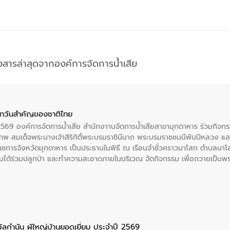
าวสารล่าสุดจากองค์การจัดการน้ำเสีย
าวันสําคัญของชาติไทย
 2569 องค์การจัดการน้ำเสีย สำนักงาานจัดการน้ำเสียสาขามุกดาหาร ร่วมกิ
พ สมเด็จพระนางเจ้าสิริกิติ์พระบรมราชินีนาถ พระบรมราชชนนีพันปีหลวง แล
าราชการจังหวัดมุกดาหาร เป็นประธานในพิธี ณ เรือนจําชั่วคราวนาโสก ตําบลนาโ
ได้ร่วมปลูกป่า และทําความสะอาดภายในบริเวณ จัดกิจกรรม เพื่อถวายเป็นพระร
บรมราชชนนีพันปีหลวง พร้อมถวายสัจปฏิญาณ ทำความดีด้วยหัวใจ
ัลกำนัน ผู้ใหญ่บ้านยอดเยี่ยม ประจำปี 2569