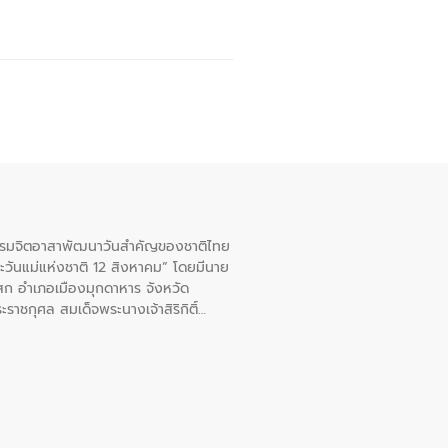
จกรรมจิตอาสาพัฒนาวันสําคัญของชาติไทย
ะวันแม่แห่งชาติ 12 สิงหาคม” โดยมีนาย
สก อําเภอเมืองมุกดาหาร จังหวัด
าชกุศล สมเด็จพระนางเจ้าสิริกิติ์