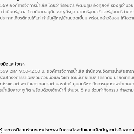
2569 องค์การจัดการน้ำเสีย โดยว่าที่ร้อยตรี พัฒนภูมิ อังศุสิงห์ รองผู้อำนว
 ณ ทำเนียบรัฐบาล โดยมีนายอนุทิน ชาญวีรกูล นายกรัฐมนตรีและรัฐมนตรีว่า
ะกาศเกียรติคุณให้แก่ กำนันผู้ใหญ่บ้านยอดเยี่ยม พร้อมกล่าวชื่นชม ให้โ
ยมือและใจเรา
2569 เวลา 9:00-12:00 น. องค์การจัดการน้ำเสีย สำนักงานจัดการน้ำเสียสาขาภู
ร่วมโครงการราไวย์สวยด้วยมือและใจเรา โดยมีนายเทมส์ ไกรทัศน์ นายกเทศมนต
กโรงแรมต่างๆ ในเขตเทศบาลตำบลราไวย์ ศูนย์บริหารจัดการคุณภาพน้ำเทศบ
ารน้ำเสียสาขาภูเก็ต พร้อมด้วยเจ้าหน้าที่ จำนวน 5 คน ร่วมทำกิจกรรม ทำค
่ที่ 6 ตำบลราไวย์ อำเภอเมือง จังหวัดภูเก็ต
ู้และการมีส่วนร่วมของประชาชนในการป้องกันและแก้ไขปัญหาน้ำเสียอย่างย