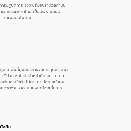
ยการปฏิบัติการ ร่วมพิธีมอบรางวัลกำนัน
การกระทรวงมหาดไทย เป็นประธานมอบ
อวาท และมอบนโยบาย
เก็ต พื้นที่ศูนย์บริหารจัดการคุณภาพน้ำ
รีตำบลราไวย์ เจ้าหน้าที่เทศบาล ชาว
าลตำบลราไวย์ นำโดยนายน้อย แก้วเศษ
วามสะอาดชายหาดและแหล่งท่องเที่ยว ณ
ั่งยืน