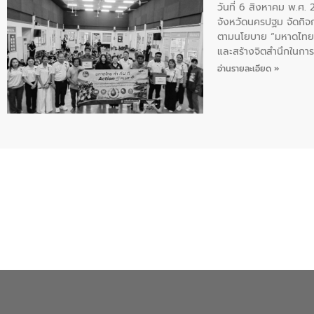
วันที่ 6 สิงหาคม พ.ศ
จังหวัดนครปฐม จัดกิจก
ตามนโยบาย “มหาดไทย ทำ
และสร้างจิตสำนึกในการอ
ของน้ำเสีย แนวทางการ
อ่านรายละเอียด »