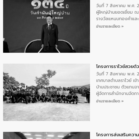
วันที่ 7 สิงหาคม พ.ศ. 
ผู้ใหญ่บ้านยอดเยี่ยม
รางวัลแหนบทองคำและปร
อ่านรายละเอียด »
โครงการราไวย์สวยด้ว
วันที่ 7 สิงหาคม พ.ศ. 
เทศบาลตำบลราไวย์ เข้า
บ้านประชาชน ตัวแทนจา
ผู้จัดการสำนักงานจัดก
บริเวณแหลมพรหมเทพ หมู
อ่านรายละเอียด »
โครงการส่งเสริมความร