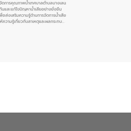
หารจัดการคุณภาพน้ำเทศบาลตำบลบางเลน
นและแก้ไขปัญหาน้ำเสียอย่างยั่งยืน
อส่งเสริมความรู้ด้านการจัดการน้ำเสีย
ให้ความรู้เกี่ยวกับสาเหตุและผลกระทบ
ณ เทศบาลตำบลบางเลน จังหวัดนครปฐม