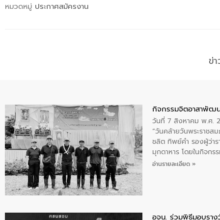
หมวดหมู่
ประกาศสมัครงาน
ข่
กิจกรรมจิตอาสาพัฒน
วันที่ 7 สิงหาคม พ.ศ.
“วันคล้ายวันพระราชสมภ
ชลิต ทิพย์คำ รองผู้ว่
มุกดาหาร โดยในกิจกรรม
พระบรมราชินีนาถ พระ
อ่านรายละเอียด »
อจน. ร่วมพิธีมอบรางว