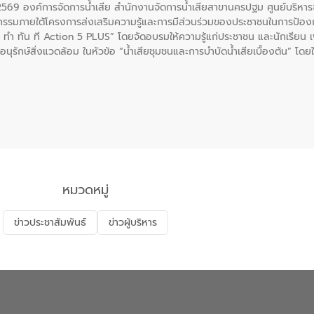
. 2569 องค์การจัดการน้ำเสีย สำนักงานจัดการน้ำเสียสาขานครปฐม ศูนย์บริ
รรมภายใต้โครงการส่งเสริมความรู้และการมีส่วนร่วมของประชาชนในการป้องกั
 ทัน ที Action 5 PLUS” โดยจัดอบรมให้ความรู้แก่ประชาชน และนักเรียน เพื่
นุรักษ์สิ่งแวดล้อม ในหัวข้อ “น้ำเสียชุมชนและการบำบัดน้ำเสียเบื้องต้น” โดย
ลดการเกิดน้ำเสียจากแหล่งกำเนิด การบำบัดน้ำเสียเบื้องต้นในครัวเรือน 
หมวดหมู่
ข่าวประชาสัมพันธ์
ข่าวผู้บริหาร