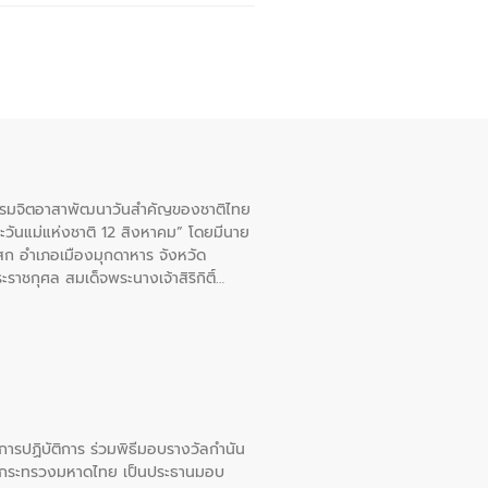
จกรรมจิตอาสาพัฒนาวันสําคัญของชาติไทย
ะวันแม่แห่งชาติ 12 สิงหาคม” โดยมีนาย
สก อําเภอเมืองมุกดาหาร จังหวัด
าชกุศล สมเด็จพระนางเจ้าสิริกิติ์
ยการปฏิบัติการ ร่วมพิธีมอบรางวัลกำนัน
การกระทรวงมหาดไทย เป็นประธานมอบ