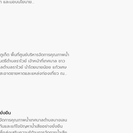
อวาท และมอบนโยบาย
เก็ต พื้นที่ศูนย์บริหารจัดการคุณภาพน้ำ
รีตำบลราไวย์ เจ้าหน้าที่เทศบาล ชาว
าลตำบลราไวย์ นำโดยนายน้อย แก้วเศษ
วามสะอาดชายหาดและแหล่งท่องเที่ยว ณ
ั่งยืน
หารจัดการคุณภาพน้ำเทศบาลตำบลบางเลน
นและแก้ไขปัญหาน้ำเสียอย่างยั่งยืน
อส่งเสริมความรู้ด้านการจัดการน้ำเสีย