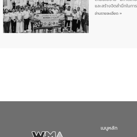
และสร้างจิตสำนึกในการอ
ของน้ำเสีย แนวทางการ
อ่านรายละเอียด »
เมนูหลัก