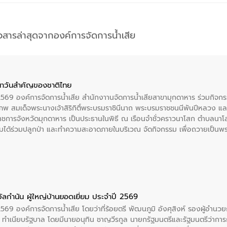
าวสารล่าสุดจากองค์การจัดการน้ำเสีย
าวันสําคัญของชาติไทย
 2569 องค์การจัดการน้ำเสีย สำนักงาานจัดการน้ำเสียสาขามุกดาหาร ร่วมกิ
พ สมเด็จพระนางเจ้าสิริกิติ์พระบรมราชินีนาถ พระบรมราชชนนีพันปีหลวง แล
าราชการจังหวัดมุกดาหาร เป็นประธานในพิธี ณ เรือนจําชั่วคราวนาโสก ตําบลนาโ
ได้ร่วมปลูกป่า และทําความสะอาดภายในบริเวณ จัดกิจกรรม เพื่อถวายเป็นพระร
บรมราชชนนีพันปีหลวง พร้อมถวายสัจปฏิญาณ ทำความดีด้วยหัวใจ
ัลกำนัน ผู้ใหญ่บ้านยอดเยี่ยม ประจำปี 2569
2569 องค์การจัดการน้ำเสีย โดยว่าที่ร้อยตรี พัฒนภูมิ อังศุสิงห์ รองผู้อำนว
 ณ ทำเนียบรัฐบาล โดยมีนายอนุทิน ชาญวีรกูล นายกรัฐมนตรีและรัฐมนตรีว่า