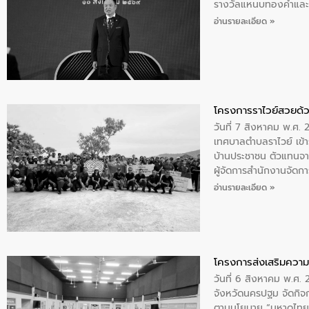
รางวัลแหนบทองคำและปร
อ่านรายละเอียด »
โครงการราไวย์สวยด้ว
วันที่ 7 สิงหาคม พ.ศ. 
เทศบาลตำบลราไวย์ เข้า
บ้านประชาชน ตัวแทนจา
ผู้จัดการสำนักงานจัดก
บริเวณแหลมพรหมเทพ หมู
อ่านรายละเอียด »
โครงการส่งเสริมความร
วันที่ 6 สิงหาคม พ.ศ
จังหวัดนครปฐม จัดกิจก
ตามนโยบาย “มหาดไทย ทำ