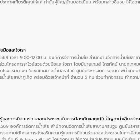
ะกาศเกียรติคุณให้แก่ กำนันผู้ใหญ่บ้านยอดเยี่ยม พร้อมกล่าวชื่นชม ให้โ
ยมือและใจเรา
2569 เวลา 9:00-12:00 น. องค์การจัดการน้ำเสีย สำนักงานจัดการน้ำเสียสาขาภู
ร่วมโครงการราไวย์สวยด้วยมือและใจเรา โดยมีนายเทมส์ ไกรทัศน์ นายกเทศมนต
กโรงแรมต่างๆ ในเขตเทศบาลตำบลราไวย์ ศูนย์บริหารจัดการคุณภาพน้ำเทศบ
ารน้ำเสียสาขาภูเก็ต พร้อมด้วยเจ้าหน้าที่ จำนวน 5 คน ร่วมทำกิจกรรม ทำค
่ที่ 6 ตำบลราไวย์ อำเภอเมือง จังหวัดภูเก็ต
ู้และการมีส่วนร่วมของประชาชนในการป้องกันและแก้ไขปัญหาน้ำเสียอย่างย
. 2569 องค์การจัดการน้ำเสีย สำนักงานจัดการน้ำเสียสาขานครปฐม ศูนย์บริ
รรมภายใต้โครงการส่งเสริมความรู้และการมีส่วนร่วมของประชาชนในการป้องกั
 ทัน ที Action 5 PLUS” โดยจัดอบรมให้ความรู้แก่ประชาชน และนักเรียน เพื่