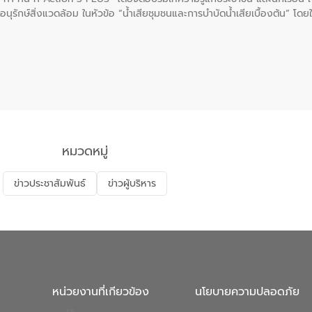
นุรักษ์สิ่งแวดล้อม ในหัวข้อ “น้ำเสียชุมชนและการบำบัดน้ำเสียเบื้องต้น” โดย
ลดการเกิดน้ำเสียจากแหล่งกำเนิด การบำบัดน้ำเสียเบื้องต้นในครัวเรือน 
หมวดหมู่
ข่าวประชาสัมพันธ์
ข่าวผู้บริหาร
หน่วยงานที่เกียวข้อง
นโยบายความปลอดภัย