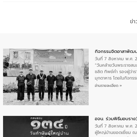
ข่
กิจกรรมจิตอาสาพัฒน
วันที่ 7 สิงหาคม พ.ศ.
“วันคล้ายวันพระราชสมภ
ชลิต ทิพย์คำ รองผู้ว่
มุกดาหาร โดยในกิจกรรม
พระบรมราชินีนาถ พระ
อ่านรายละเอียด »
อจน. ร่วมพิธีมอบรางว
วันที่ 7 สิงหาคม พ.ศ. 
ผู้ใหญ่บ้านยอดเยี่ยม