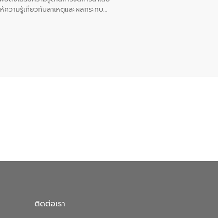
ให้ความรู้เกี่ยวกับสาเหตุและผลกระทบ
ณ เทศบาลตำบลบางเลน จังหวัดนครปฐม
ติดต่อเรา