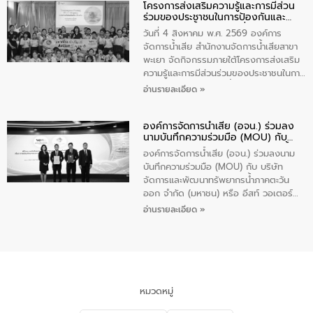
โครงการส่งเสริมความรู้และการมีส่วน
“ชุมชนร่วมใจ น้ำใสยั่งยืน” ได้บรรยายให้
ร่วมของประชาชนในการป้องกันและ
ความรู้เกี่ยวกับการจัดการน้ำเสียและการใช้
แก้ไขปัญหาน้ำเสียอย่างยั่งยืน
ถังดักไขมันให้แก่นักเรียนโรงเรียนวัดบ่อ
วันที่ 4 สิงหาคม พ.ศ. 2569 องค์การ
(นันทวิทยา) เทศบาลนครปากเกร็ด อำเภอ
จัดการน้ำเสีย สำนักงานจัดการน้ำเสียสาขา
ปากเกร็ด จังหวัดนนทบุรี จำนวน 30 คน
พะเยา จัดกิจกรรมภายใต้โครงการส่งเสริม
ความรู้และการมีส่วนร่วมของประชาชนในการ
ป้องกันและแก้ไขปัญหาน้ำเสียอย่างยั่งยืน
อ่านรายละเอียด »
ตามนโยบาย “มหาดไทย ทำทันที Action 5
Plus” โดยจัดอบรมให้ความรู้เรื่องน้ำเสีย
องค์การจัดการน้ำเสีย (อจน.) ร่วมลง
ชุมชนและการบำบัดน้ำเสียเบื้องต้น ให้กับ
นามบันทึกความร่วมมือ (MOU) กับ
นักเรียนชั้นประถมศึกษาปีที่ 5 โรงเรียน
บริษัท จัดการและพัฒนาทรัพยากรน้ำ
เทศบาล 1 (พะเยาประชานุกูล) จำนวน 30
องค์การจัดการน้ำเสีย (อจน.) ร่วมลงนาม
ภาคตะวันออก จำกัด (มหาชน) หรือ อีส
คน
บันทึกความร่วมมือ (MOU) กับ บริษัท
ท์ วอเตอร์
จัดการและพัฒนาทรัพยากรน้ำภาคตะวัน
ออก จำกัด (มหาชน) หรือ อีสท์ วอเตอร์
เมื่อวันอังคารที่ 4 สิงหาคม 2569 ณ ห้อง
อ่านรายละเอียด »
อเนกประสงค์ ชั้น 22 อาคารอีสท์วอเตอร์
ในหัวข้อ “การร่วมศึกษาแนวทางการบริหาร
จัดการน้ำเสียและการนำน้ำกลับมาใช้ประโยชน์
ของประเทศไทย” เพื่อยกระดับการบริหาร
จัดการทรัพยากรน้ำ เสริมสร้างความมั่นคง
ด้านน้ำของประเทศ และเตรียมความพร้อม
หมวดหมู่
รองรับการเติบโตของเมือง รวมถึงการ
ลงทุนในอุตสาหกรรมแห่งอนาคต ตลอดจน