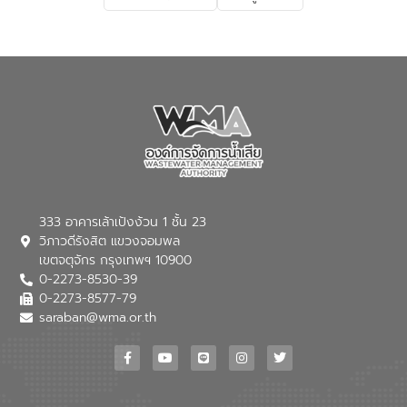
เกี่ยวกับสาเหตุและผลกระทบของน้ำเสีย
แนวทางการลดการเกิดน้ำเสียจากแหล่ง
กำเนิด การบำบัดน้ำเสียเบื้องต้นในครัวเรือน
ณ เทศบาลตำบลบางเลน จังหวัดนครปฐม
333 อาคารเล้าเป้งง้วน 1 ชั้น 23
วิภาวดีรังสิต แขวงจอมพล
เขตจตุจักร กรุงเทพฯ 10900
0-2273-8530-39
0-2273-8577-79
saraban@wma.or.th