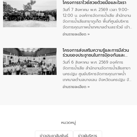
โครงการราไวย์สวยด้วยมือและใจเรา
ทองคำและประกาศเกียรติคุณให้แก่ กำนัน
ผู้ใหญ่บ้านยอดเยี่ยม พร้อมกล่าวชื่นชม ให้
วันที่ 7 สิงหาคม พ.ศ. 2569 เวลา 9:00-
โอวาท และมอบนโยบาย
12:00 น. องค์การจัดการน้ำเสีย สำนักงาน
จัดการน้ำเสียสาขาภูเก็ต พื้นที่ศูนย์บริหาร
จัดการคุณภาพน้ำเทศบาลตำบลราไวย์ เข้า
ร่วมโครงการราไวย์สวยด้วยมือและใจเรา
อ่านรายละเอียด »
โดยมีนายเทมส์ ไกรทัศน์ นายกเทศมนตรี
ตำบลราไวย์ เจ้าหน้าที่เทศบาล ชาวบ้าน
โครงการส่งเสริมความรู้และการมีส่วน
ประชาชน ตัวแทนจากโรงแรมต่างๆ ในเขต
ร่วมของประชาชนในการป้องกันและ
เทศบาลตำบลราไวย์ ศูนย์บริหารจัดการ
แก้ไขปัญหาน้ำเสียอย่างยั่งยืน
คุณภาพน้ำเทศบาลตำบลราไวย์ นำโดยนาย
วันที่ 6 สิงหาคม พ.ศ. 2569 องค์การ
น้อย แก้วเศษ ผู้จัดการสำนักงานจัดการน้ำ
จัดการน้ำเสีย สำนักงานจัดการน้ำเสียสาขา
เสียสาขาภูเก็ต พร้อมด้วยเจ้าหน้าที่ จำนวน
นครปฐม ศูนย์บริหารจัดการคุณภาพน้ำ
5 คน ร่วมทำกิจกรรม ทำความสะอาด
เทศบาลตำบลบางเลน จังหวัดนครปฐม จัด
ชายหาดและแหล่งท่องเที่ยว ณ บริเวณ
กิจกรรมภายใต้โครงการส่งเสริมความรู้และ
อ่านรายละเอียด »
แหลมพรหมเทพ หมู่ที่ 6 ตำบลราไวย์
การมีส่วนร่วมของประชาชนในการป้องกัน
อำเภอเมือง จังหวัดภูเก็ต
และแก้ไขปัญหาน้ำเสียอย่างยั่งยืน ตาม
นโยบาย “มหาดไทย ทำ ทัน ที Action 5
PLUS” โดยจัดอบรมให้ความรู้แก่ประชาชน
และนักเรียน เพื่อส่งเสริมความรู้ด้านการ
จัดการน้ำเสียและสร้างจิตสำนึกในการ
หมวดหมู่
อนุรักษ์สิ่งแวดล้อม ในหัวข้อ “น้ำเสียชุมชน
และการบำบัดน้ำเสียเบื้องต้น” โดยให้ความรู้
ข่าวประชาสัมพันธ์
ข่าวผู้บริหาร