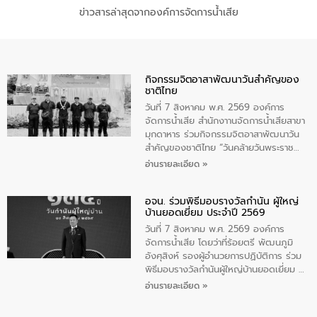
ข่าวสารล่าสุดจากองค์การจัดการน้ำเสีย
กิจกรรมจิตอาสาพัฒนาวันสําคัญของ
ชาติไทย
วันที่ 7 สิงหาคม พ.ศ. 2569 องค์การ
จัดการน้ำเสีย สำนักงาานจัดการน้ำเสียสาขา
มุกดาหาร ร่วมกิจกรรมจิตอาสาพัฒนาวัน
สําคัญของชาติไทย “วันคล้ายวันพระราช
สมภพ สมเด็จพระนางเจ้าสิริกิติ์พระบรม
อ่านรายละเอียด »
ราชินีนาถ พระบรมราชชนนีพันปีหลวง และ
วันแม่แห่งชาติ 12 สิงหาคม” โดยมีนายชลิต
อจน. ร่วมพิธีมอบรางวัลกำนัน ผู้ใหญ่
ทิพย์คำ รองผู้ว่าราชการจังหวัดมุกดาหาร
บ้านยอดเยี่ยม ประจำปี 2569
เป็นประธานในพิธี ณ เรือนจําชั่วคราวนาโสก
ตําบลนาโสก อําเภอเมืองมุกดาหาร จังหวัด
วันที่ 7 สิงหาคม พ.ศ. 2569 องค์การ
มุกดาหาร โดยในกิจกรรมได้ร่วมปลูกป่า และ
จัดการน้ำเสีย โดยว่าที่ร้อยตรี พัฒนภูมิ
ทําความสะอาดภายในบริเวณ จัดกิจกรรม
อังศุสิงห์ รองผู้อำนวยการปฏิบัติการ ร่วม
เพื่อถวายเป็นพระราชกุศล สมเด็จพระนาง
พิธีมอบรางวัลกำนันผู้ใหญ่บ้านยอดเยี่ยม ณ
เจ้าสิริกิติ์พระบรมราชินีนาถ พระบรมราช
ทำเนียบรัฐบาล โดยมีนายอนุทิน ชาญวีรกูล
อ่านรายละเอียด »
ชนนีพันปีหลวง พร้อมถวายสัจปฏิญาณ
นายกรัฐมนตรีและรัฐมนตรีว่าการกระทรวง
ทำความดีด้วยหัวใจ
มหาดไทย เป็นประธานมอบรางวัลแหนบ