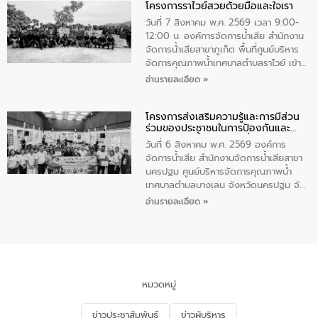
โครงการราไวย์สวยด้วยมือและใจเรา
ทองคำและประกาศเกียรติคุณให้แก่ กำนัน
ผู้ใหญ่บ้านยอดเยี่ยม พร้อมกล่าวชื่นชม ให้
วันที่ 7 สิงหาคม พ.ศ. 2569 เวลา 9:00-
โอวาท และมอบนโยบาย
12:00 น. องค์การจัดการน้ำเสีย สำนักงาน
จัดการน้ำเสียสาขาภูเก็ต พื้นที่ศูนย์บริหาร
จัดการคุณภาพน้ำเทศบาลตำบลราไวย์ เข้า
ร่วมโครงการราไวย์สวยด้วยมือและใจเรา
อ่านรายละเอียด »
โดยมีนายเทมส์ ไกรทัศน์ นายกเทศมนตรี
ตำบลราไวย์ เจ้าหน้าที่เทศบาล ชาวบ้าน
โครงการส่งเสริมความรู้และการมีส่วน
ประชาชน ตัวแทนจากโรงแรมต่างๆ ในเขต
ร่วมของประชาชนในการป้องกันและ
เทศบาลตำบลราไวย์ ศูนย์บริหารจัดการ
แก้ไขปัญหาน้ำเสียอย่างยั่งยืน
คุณภาพน้ำเทศบาลตำบลราไวย์ นำโดยนาย
วันที่ 6 สิงหาคม พ.ศ. 2569 องค์การ
น้อย แก้วเศษ ผู้จัดการสำนักงานจัดการน้ำ
จัดการน้ำเสีย สำนักงานจัดการน้ำเสียสาขา
เสียสาขาภูเก็ต พร้อมด้วยเจ้าหน้าที่ จำนวน
นครปฐม ศูนย์บริหารจัดการคุณภาพน้ำ
5 คน ร่วมทำกิจกรรม ทำความสะอาด
เทศบาลตำบลบางเลน จังหวัดนครปฐม จัด
ชายหาดและแหล่งท่องเที่ยว ณ บริเวณ
กิจกรรมภายใต้โครงการส่งเสริมความรู้และ
อ่านรายละเอียด »
แหลมพรหมเทพ หมู่ที่ 6 ตำบลราไวย์
การมีส่วนร่วมของประชาชนในการป้องกัน
อำเภอเมือง จังหวัดภูเก็ต
และแก้ไขปัญหาน้ำเสียอย่างยั่งยืน ตาม
นโยบาย “มหาดไทย ทำ ทัน ที Action 5
PLUS” โดยจัดอบรมให้ความรู้แก่ประชาชน
และนักเรียน เพื่อส่งเสริมความรู้ด้านการ
จัดการน้ำเสียและสร้างจิตสำนึกในการ
หมวดหมู่
อนุรักษ์สิ่งแวดล้อม ในหัวข้อ “น้ำเสียชุมชน
และการบำบัดน้ำเสียเบื้องต้น” โดยให้ความรู้
ข่าวประชาสัมพันธ์
ข่าวผู้บริหาร