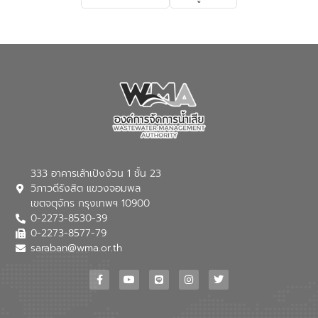
เกี่ยวกับสาเหตุและผลกระทบของน้ำเสีย
แนวทางการลดการเกิดน้ำเสียจากแหล่ง
กำเนิด การบำบัดน้ำเสียเบื้องต้นในครัวเรือน
ณ เทศบาลตำบลบางเลน จังหวัดนครปฐม
333 อาคารเล้าเป้งง้วน 1 ชั้น 23
วิภาวดีรังสิต แขวงจอมพล
เขตจตุจักร กรุงเทพฯ 10900
0-2273-8530-39
0-2273-8577-79
saraban@wma.or.th