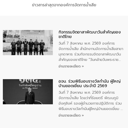
ข่าวสารล่าสุดจากองค์การจัดการน้ำเสีย
กิจกรรมจิตอาสาพัฒนาวันสําคัญของ
ชาติไทย
วันที่ 7 สิงหาคม พ.ศ. 2569 องค์การ
จัดการน้ำเสีย สำนักงาานจัดการน้ำเสียสาขา
มุกดาหาร ร่วมกิจกรรมจิตอาสาพัฒนาวัน
สําคัญของชาติไทย “วันคล้ายวันพระราช
สมภพ สมเด็จพระนางเจ้าสิริกิติ์พระบรม
อ่านรายละเอียด »
ราชินีนาถ พระบรมราชชนนีพันปีหลวง และ
วันแม่แห่งชาติ 12 สิงหาคม” โดยมีนายชลิต
อจน. ร่วมพิธีมอบรางวัลกำนัน ผู้ใหญ่
ทิพย์คำ รองผู้ว่าราชการจังหวัดมุกดาหาร
บ้านยอดเยี่ยม ประจำปี 2569
เป็นประธานในพิธี ณ เรือนจําชั่วคราวนาโสก
ตําบลนาโสก อําเภอเมืองมุกดาหาร จังหวัด
วันที่ 7 สิงหาคม พ.ศ. 2569 องค์การ
มุกดาหาร โดยในกิจกรรมได้ร่วมปลูกป่า และ
จัดการน้ำเสีย โดยว่าที่ร้อยตรี พัฒนภูมิ
ทําความสะอาดภายในบริเวณ จัดกิจกรรม
อังศุสิงห์ รองผู้อำนวยการปฏิบัติการ ร่วม
เพื่อถวายเป็นพระราชกุศล สมเด็จพระนาง
พิธีมอบรางวัลกำนันผู้ใหญ่บ้านยอดเยี่ยม ณ
เจ้าสิริกิติ์พระบรมราชินีนาถ พระบรมราช
ทำเนียบรัฐบาล โดยมีนายอนุทิน ชาญวีรกูล
อ่านรายละเอียด »
ชนนีพันปีหลวง พร้อมถวายสัจปฏิญาณ
นายกรัฐมนตรีและรัฐมนตรีว่าการกระทรวง
ทำความดีด้วยหัวใจ
มหาดไทย เป็นประธานมอบรางวัลแหนบ