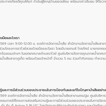
ะกาศเกียรติคุณให้แก่ กำนันผู้ใหญ่บ้านยอดเยี่ยม พร้อมกล่าวชื่นชม ให้โ
ยมือและใจเรา
2569 เวลา 9:00-12:00 น. องค์การจัดการน้ำเสีย สำนักงานจัดการน้ำเสียสาขาภู
ร่วมโครงการราไวย์สวยด้วยมือและใจเรา โดยมีนายเทมส์ ไกรทัศน์ นายกเทศมนต
กโรงแรมต่างๆ ในเขตเทศบาลตำบลราไวย์ ศูนย์บริหารจัดการคุณภาพน้ำเทศบ
ารน้ำเสียสาขาภูเก็ต พร้อมด้วยเจ้าหน้าที่ จำนวน 5 คน ร่วมทำกิจกรรม ทำค
่ที่ 6 ตำบลราไวย์ อำเภอเมือง จังหวัดภูเก็ต
ู้และการมีส่วนร่วมของประชาชนในการป้องกันและแก้ไขปัญหาน้ำเสียอย่างย
. 2569 องค์การจัดการน้ำเสีย สำนักงานจัดการน้ำเสียสาขานครปฐม ศูนย์บริ
รรมภายใต้โครงการส่งเสริมความรู้และการมีส่วนร่วมของประชาชนในการป้องกั
 ทัน ที Action 5 PLUS” โดยจัดอบรมให้ความรู้แก่ประชาชน และนักเรียน เพื่