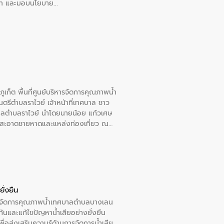
อวาท และมอบนโยบาย
เก็ต พื้นที่ศูนย์บริหารจัดการคุณภาพน้ำ
รีตำบลราไวย์ เจ้าหน้าที่เทศบาล ชาว
าลตำบลราไวย์ นำโดยนายน้อย แก้วเศษ
วามสะอาดชายหาดและแหล่งท่องเที่ยว ณ
ั่งยืน
หารจัดการคุณภาพน้ำเทศบาลตำบลบางเลน
นและแก้ไขปัญหาน้ำเสียอย่างยั่งยืน
อส่งเสริมความรู้ด้านการจัดการน้ำเสีย