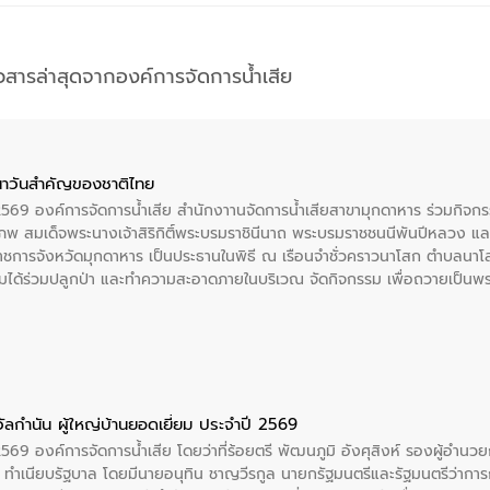
าวสารล่าสุดจากองค์การจัดการน้ำเสีย
าวันสําคัญของชาติไทย
 2569 องค์การจัดการน้ำเสีย สำนักงาานจัดการน้ำเสียสาขามุกดาหาร ร่วมกิ
พ สมเด็จพระนางเจ้าสิริกิติ์พระบรมราชินีนาถ พระบรมราชชนนีพันปีหลวง แล
าราชการจังหวัดมุกดาหาร เป็นประธานในพิธี ณ เรือนจําชั่วคราวนาโสก ตําบลนาโ
ได้ร่วมปลูกป่า และทําความสะอาดภายในบริเวณ จัดกิจกรรม เพื่อถวายเป็นพระร
บรมราชชนนีพันปีหลวง พร้อมถวายสัจปฏิญาณ ทำความดีด้วยหัวใจ
ัลกำนัน ผู้ใหญ่บ้านยอดเยี่ยม ประจำปี 2569
2569 องค์การจัดการน้ำเสีย โดยว่าที่ร้อยตรี พัฒนภูมิ อังศุสิงห์ รองผู้อำนว
 ณ ทำเนียบรัฐบาล โดยมีนายอนุทิน ชาญวีรกูล นายกรัฐมนตรีและรัฐมนตรีว่า