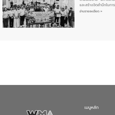
และสร้างจิตสำนึกในการอ
ของน้ำเสีย แนวทางการ
อ่านรายละเอียด »
เมนูหลัก