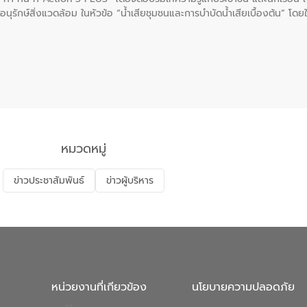
นุรักษ์สิ่งแวดล้อม ในหัวข้อ “น้ำเสียชุมชนและการบำบัดน้ำเสียเบื้องต้น” โดย
ลดการเกิดน้ำเสียจากแหล่งกำเนิด การบำบัดน้ำเสียเบื้องต้นในครัวเรือน 
หมวดหมู่
ข่าวประชาสัมพันธ์
ข่าวผู้บริหาร
หน่วยงานที่เกียวข้อง
นโยบายความปลอดภัย