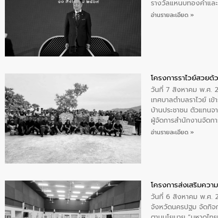
รางวัลแหนบทองคำและปร
อ่านรายละเอียด »
โครงการราไวย์สวยด้ว
วันที่ 7 สิงหาคม พ.ศ. 
เทศบาลตำบลราไวย์ เข้า
บ้านประชาชน ตัวแทนจา
ผู้จัดการสำนักงานจัดก
บริเวณแหลมพรหมเทพ หมู
อ่านรายละเอียด »
โครงการส่งเสริมความร
วันที่ 6 สิงหาคม พ.ศ
จังหวัดนครปฐม จัดกิจก
ตามนโยบาย “มหาดไทย ทำ