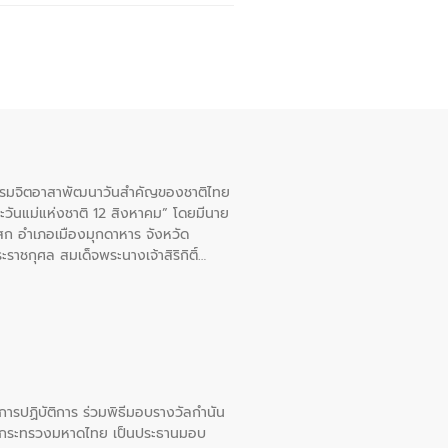
จกรรมจิตอาสาพัฒนาวันสําคัญของชาติไทย
ะวันแม่แห่งชาติ 12 สิงหาคม” โดยมีนาย
สก อําเภอเมืองมุกดาหาร จังหวัด
าชกุศล สมเด็จพระนางเจ้าสิริกิติ์
ยการปฏิบัติการ ร่วมพิธีมอบรางวัลกำนัน
การกระทรวงมหาดไทย เป็นประธานมอบ