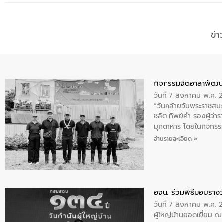
ข่
กิจกรรมจิตอาสาพัฒน
วันที่ 7 สิงหาคม พ.ศ.
“วันคล้ายวันพระราชสมภ
ชลิต ทิพย์คำ รองผู้ว่
มุกดาหาร โดยในกิจกรรม
พระบรมราชินีนาถ พระ
อ่านรายละเอียด »
อจน. ร่วมพิธีมอบรางว
วันที่ 7 สิงหาคม พ.ศ. 
ผู้ใหญ่บ้านยอดเยี่ยม