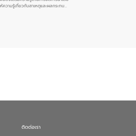
ให้ความรู้เกี่ยวกับสาเหตุและผลกระทบ
ณ เทศบาลตำบลบางเลน จังหวัดนครปฐม
ติดต่อเรา