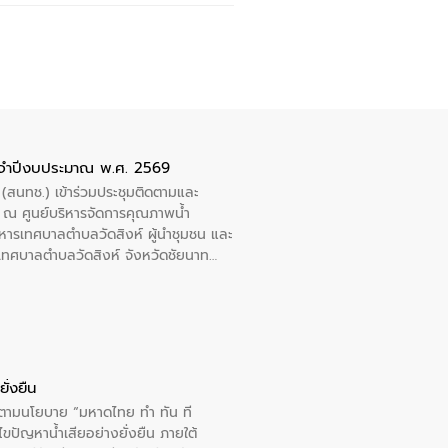
ะจำปีงบประมาณ พ.ศ. 2569
 (สนทช.) เข้าร่วมประชุมติดตามและ
ณ ศูนย์บริหารจัดการคุณภาพน้ำ
หารเทศบาลตำบลวัดสิงห์ ผู้นำชุมชน และ
้ำเทศบาลตำบลวัดสิงห์ จังหวัดชัยนาท
ั่งยืน
ารตามนโยบาย “มหาดไทย ทำ ทัน ที
ปัญหาน้ำเสียอย่างยั่งยืน ภายใต้