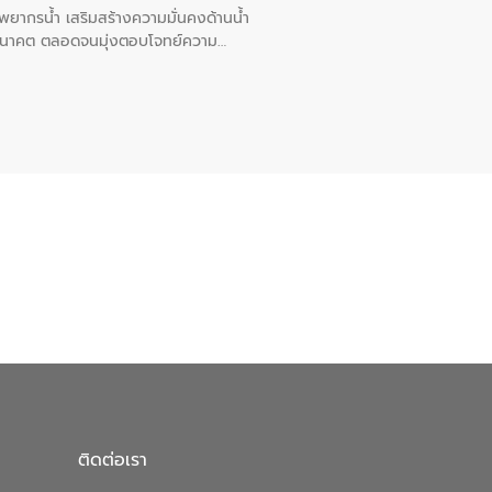
พยากรน้ำ เสริมสร้างความมั่นคงด้านน้ำ
อนาคต ตลอดจนมุ่งตอบโจทย์ความ
ือในครั้งนี้เป็นการดึงจุดแข็งและ
 มาผสานกับประสบการณ์และเทคโนโลยีโครง
น้ำ (Water Reuse) และพัฒนารูปแบบการ
ที่พุ่งสูงขึ้นจากการขยายตัวของ
นการพัฒนาระบบบำบัดน้ำเสียเมื่อผสาน
างเศรษฐกิจ เพื่อสนับสนุนการพัฒนา
ดการน้ำยุคใหม่ต้องมุ่งเน้นความคุ้มค่า
ิจและสิ่งแวดล้อมได้อย่างเป็นรูปธรรม
น.) ในการร่วมวางรากฐานโครงสร้างพื้น
ปตามมาตรฐานสากล
ติดต่อเรา