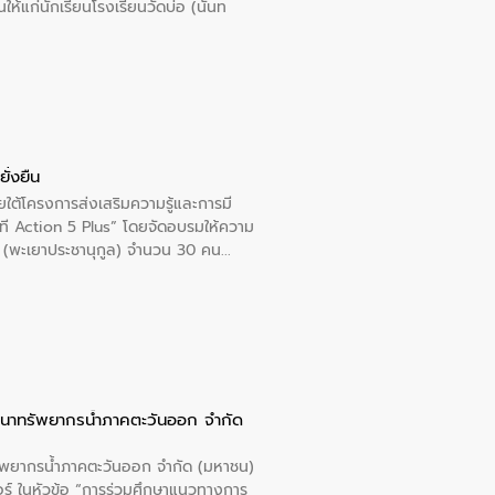
นให้แก่นักเรียนโรงเรียนวัดบ่อ (นันท
ั่งยืน
ใต้โครงการส่งเสริมความรู้และการมี
ที Action 5 Plus” โดยจัดอบรมให้ความ
าล 1 (พะเยาประชานุกูล) จำนวน 30 คน
ัฒนาทรัพยากรน้ำภาคตะวันออก จำกัด
รัพยากรน้ำภาคตะวันออก จำกัด (มหาชน)
ตอร์ ในหัวข้อ “การร่วมศึกษาแนวทางการ