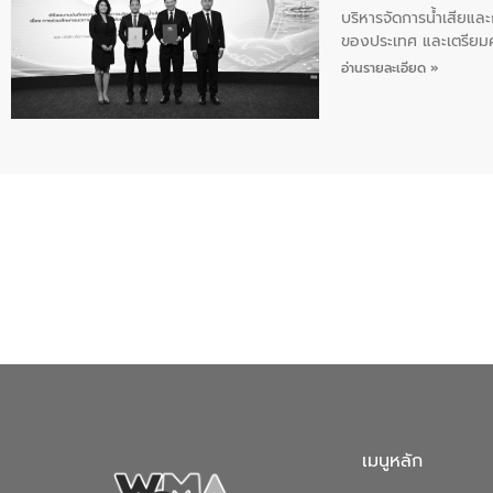
บริหารจัดการน้ำเสียแล
ของประเทศ และเตรียม
ท้าทายจากวิกฤตการเปล
อ่านรายละเอียด »
ความเชี่ยวชาญด้านระบบ
ข่ายน้ำครบวงจรในพื้น
ดำเนินงานร่วมกับท้องถิ
อุตสาหกรรม นายชีระ ว
กับความเชี่ยวชาญของอี
เมืองอย่างยั่งยืน ขณะท
ตลอดระบบ โดยการนำน้ำ
ความร่วมมือระหว่างภาค
ฐานด้านน้ำของประเทศ เ
เมนูหลัก