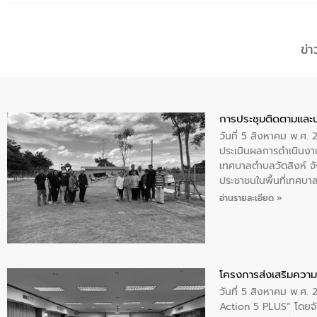
ข่
การประชุมติดตามและ
วันที่ 5 สิงหาคม พ.ศ. 
ประเมินผลการดำเนินงา
เทศบาลตำบลวัดสิงห์ จั
ประชาชนในพื้นที่เทศบา
ให้การต้อนรับ
อ่านรายละเอียด »
โครงการส่งเสริมความร
วันที่ 5 สิงหาคม พ.ศ.
Action 5 PLUS” โดยจัด