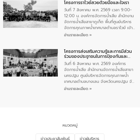
โครงการราไวย์สวยด้วยมือและใจเรา
ทองคำและประกาศเกียรติคุณให้แก่ กำนัน
ผู้ใหญ่บ้านยอดเยี่ยม พร้อมกล่าวชื่นชม ให้
วันที่ 7 สิงหาคม พ.ศ. 2569 เวลา 9:00-
โอวาท และมอบนโยบาย
12:00 น. องค์การจัดการน้ำเสีย สำนักงาน
จัดการน้ำเสียสาขาภูเก็ต พื้นที่ศูนย์บริหาร
จัดการคุณภาพน้ำเทศบาลตำบลราไวย์ เข้า
ร่วมโครงการราไวย์สวยด้วยมือและใจเรา
อ่านรายละเอียด »
โดยมีนายเทมส์ ไกรทัศน์ นายกเทศมนตรี
ตำบลราไวย์ เจ้าหน้าที่เทศบาล ชาวบ้าน
โครงการส่งเสริมความรู้และการมีส่วน
ประชาชน ตัวแทนจากโรงแรมต่างๆ ในเขต
ร่วมของประชาชนในการป้องกันและ
เทศบาลตำบลราไวย์ ศูนย์บริหารจัดการ
แก้ไขปัญหาน้ำเสียอย่างยั่งยืน
คุณภาพน้ำเทศบาลตำบลราไวย์ นำโดยนาย
วันที่ 6 สิงหาคม พ.ศ. 2569 องค์การ
น้อย แก้วเศษ ผู้จัดการสำนักงานจัดการน้ำ
จัดการน้ำเสีย สำนักงานจัดการน้ำเสียสาขา
เสียสาขาภูเก็ต พร้อมด้วยเจ้าหน้าที่ จำนวน
นครปฐม ศูนย์บริหารจัดการคุณภาพน้ำ
5 คน ร่วมทำกิจกรรม ทำความสะอาด
เทศบาลตำบลบางเลน จังหวัดนครปฐม จัด
ชายหาดและแหล่งท่องเที่ยว ณ บริเวณ
กิจกรรมภายใต้โครงการส่งเสริมความรู้และ
อ่านรายละเอียด »
แหลมพรหมเทพ หมู่ที่ 6 ตำบลราไวย์
การมีส่วนร่วมของประชาชนในการป้องกัน
อำเภอเมือง จังหวัดภูเก็ต
และแก้ไขปัญหาน้ำเสียอย่างยั่งยืน ตาม
นโยบาย “มหาดไทย ทำ ทัน ที Action 5
PLUS” โดยจัดอบรมให้ความรู้แก่ประชาชน
และนักเรียน เพื่อส่งเสริมความรู้ด้านการ
จัดการน้ำเสียและสร้างจิตสำนึกในการ
หมวดหมู่
อนุรักษ์สิ่งแวดล้อม ในหัวข้อ “น้ำเสียชุมชน
และการบำบัดน้ำเสียเบื้องต้น” โดยให้ความรู้
ข่าวประชาสัมพันธ์
ข่าวผู้บริหาร