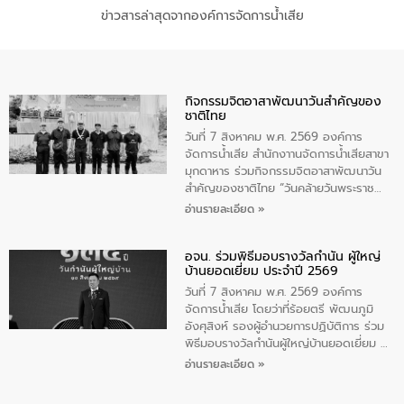
ข่าวสารล่าสุดจากองค์การจัดการน้ำเสีย
กิจกรรมจิตอาสาพัฒนาวันสําคัญของ
ชาติไทย
วันที่ 7 สิงหาคม พ.ศ. 2569 องค์การ
จัดการน้ำเสีย สำนักงาานจัดการน้ำเสียสาขา
มุกดาหาร ร่วมกิจกรรมจิตอาสาพัฒนาวัน
สําคัญของชาติไทย “วันคล้ายวันพระราช
สมภพ สมเด็จพระนางเจ้าสิริกิติ์พระบรม
อ่านรายละเอียด »
ราชินีนาถ พระบรมราชชนนีพันปีหลวง และ
วันแม่แห่งชาติ 12 สิงหาคม” โดยมีนายชลิต
อจน. ร่วมพิธีมอบรางวัลกำนัน ผู้ใหญ่
ทิพย์คำ รองผู้ว่าราชการจังหวัดมุกดาหาร
บ้านยอดเยี่ยม ประจำปี 2569
เป็นประธานในพิธี ณ เรือนจําชั่วคราวนาโสก
ตําบลนาโสก อําเภอเมืองมุกดาหาร จังหวัด
วันที่ 7 สิงหาคม พ.ศ. 2569 องค์การ
มุกดาหาร โดยในกิจกรรมได้ร่วมปลูกป่า และ
จัดการน้ำเสีย โดยว่าที่ร้อยตรี พัฒนภูมิ
ทําความสะอาดภายในบริเวณ จัดกิจกรรม
อังศุสิงห์ รองผู้อำนวยการปฏิบัติการ ร่วม
เพื่อถวายเป็นพระราชกุศล สมเด็จพระนาง
พิธีมอบรางวัลกำนันผู้ใหญ่บ้านยอดเยี่ยม ณ
เจ้าสิริกิติ์พระบรมราชินีนาถ พระบรมราช
ทำเนียบรัฐบาล โดยมีนายอนุทิน ชาญวีรกูล
อ่านรายละเอียด »
ชนนีพันปีหลวง พร้อมถวายสัจปฏิญาณ
นายกรัฐมนตรีและรัฐมนตรีว่าการกระทรวง
ทำความดีด้วยหัวใจ
มหาดไทย เป็นประธานมอบรางวัลแหนบ