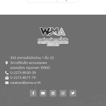
เกี่ยวกับสาเหตุและผลกระทบของน้ำเสีย
แนวทางการลดการเกิดน้ำเสียจากแหล่ง
กำเนิด การบำบัดน้ำเสียเบื้องต้นในครัวเรือน
ณ เทศบาลตำบลบางเลน จังหวัดนครปฐม
333 อาคารเล้าเป้งง้วน 1 ชั้น 23
วิภาวดีรังสิต แขวงจอมพล
เขตจตุจักร กรุงเทพฯ 10900
0-2273-8530-39
0-2273-8577-79
saraban@wma.or.th