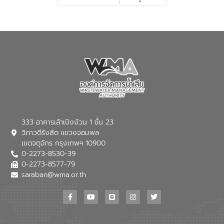
เกี่ยวกับสาเหตุและผลกระทบของน้ำเสีย
แนวทางการลดการเกิดน้ำเสียจากแหล่ง
กำเนิด การบำบัดน้ำเสียเบื้องต้นในครัวเรือน
ณ เทศบาลตำบลบางเลน จังหวัดนครปฐม
333 อาคารเล้าเป้งง้วน 1 ชั้น 23
วิภาวดีรังสิต แขวงจอมพล
เขตจตุจักร กรุงเทพฯ 10900
0-2273-8530-39
0-2273-8577-79
saraban@wma.or.th