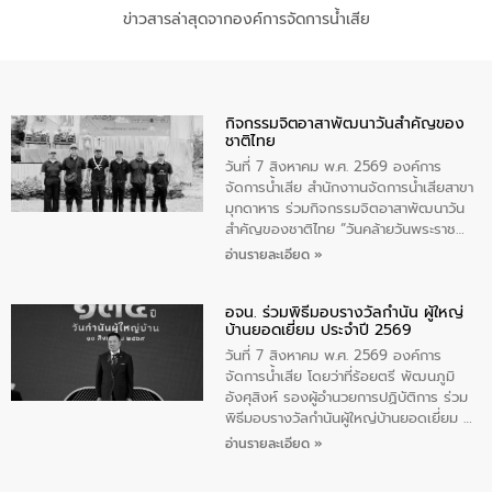
ข่าวสารล่าสุดจากองค์การจัดการน้ำเสีย
กิจกรรมจิตอาสาพัฒนาวันสําคัญของ
ชาติไทย
วันที่ 7 สิงหาคม พ.ศ. 2569 องค์การ
จัดการน้ำเสีย สำนักงาานจัดการน้ำเสียสาขา
มุกดาหาร ร่วมกิจกรรมจิตอาสาพัฒนาวัน
สําคัญของชาติไทย “วันคล้ายวันพระราช
สมภพ สมเด็จพระนางเจ้าสิริกิติ์พระบรม
อ่านรายละเอียด »
ราชินีนาถ พระบรมราชชนนีพันปีหลวง และ
วันแม่แห่งชาติ 12 สิงหาคม” โดยมีนายชลิต
อจน. ร่วมพิธีมอบรางวัลกำนัน ผู้ใหญ่
ทิพย์คำ รองผู้ว่าราชการจังหวัดมุกดาหาร
บ้านยอดเยี่ยม ประจำปี 2569
เป็นประธานในพิธี ณ เรือนจําชั่วคราวนาโสก
ตําบลนาโสก อําเภอเมืองมุกดาหาร จังหวัด
วันที่ 7 สิงหาคม พ.ศ. 2569 องค์การ
มุกดาหาร โดยในกิจกรรมได้ร่วมปลูกป่า และ
จัดการน้ำเสีย โดยว่าที่ร้อยตรี พัฒนภูมิ
ทําความสะอาดภายในบริเวณ จัดกิจกรรม
อังศุสิงห์ รองผู้อำนวยการปฏิบัติการ ร่วม
เพื่อถวายเป็นพระราชกุศล สมเด็จพระนาง
พิธีมอบรางวัลกำนันผู้ใหญ่บ้านยอดเยี่ยม ณ
เจ้าสิริกิติ์พระบรมราชินีนาถ พระบรมราช
ทำเนียบรัฐบาล โดยมีนายอนุทิน ชาญวีรกูล
อ่านรายละเอียด »
ชนนีพันปีหลวง พร้อมถวายสัจปฏิญาณ
นายกรัฐมนตรีและรัฐมนตรีว่าการกระทรวง
ทำความดีด้วยหัวใจ
มหาดไทย เป็นประธานมอบรางวัลแหนบ