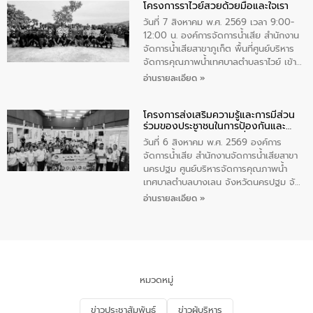
โครงการราไวย์สวยด้วยมือและใจเรา
ทองคำและประกาศเกียรติคุณให้แก่ กำนัน
ผู้ใหญ่บ้านยอดเยี่ยม พร้อมกล่าวชื่นชม ให้
วันที่ 7 สิงหาคม พ.ศ. 2569 เวลา 9:00-
โอวาท และมอบนโยบาย
12:00 น. องค์การจัดการน้ำเสีย สำนักงาน
จัดการน้ำเสียสาขาภูเก็ต พื้นที่ศูนย์บริหาร
จัดการคุณภาพน้ำเทศบาลตำบลราไวย์ เข้า
ร่วมโครงการราไวย์สวยด้วยมือและใจเรา
อ่านรายละเอียด »
โดยมีนายเทมส์ ไกรทัศน์ นายกเทศมนตรี
ตำบลราไวย์ เจ้าหน้าที่เทศบาล ชาวบ้าน
โครงการส่งเสริมความรู้และการมีส่วน
ประชาชน ตัวแทนจากโรงแรมต่างๆ ในเขต
ร่วมของประชาชนในการป้องกันและ
เทศบาลตำบลราไวย์ ศูนย์บริหารจัดการ
แก้ไขปัญหาน้ำเสียอย่างยั่งยืน
คุณภาพน้ำเทศบาลตำบลราไวย์ นำโดยนาย
วันที่ 6 สิงหาคม พ.ศ. 2569 องค์การ
น้อย แก้วเศษ ผู้จัดการสำนักงานจัดการน้ำ
จัดการน้ำเสีย สำนักงานจัดการน้ำเสียสาขา
เสียสาขาภูเก็ต พร้อมด้วยเจ้าหน้าที่ จำนวน
นครปฐม ศูนย์บริหารจัดการคุณภาพน้ำ
5 คน ร่วมทำกิจกรรม ทำความสะอาด
เทศบาลตำบลบางเลน จังหวัดนครปฐม จัด
ชายหาดและแหล่งท่องเที่ยว ณ บริเวณ
กิจกรรมภายใต้โครงการส่งเสริมความรู้และ
อ่านรายละเอียด »
แหลมพรหมเทพ หมู่ที่ 6 ตำบลราไวย์
การมีส่วนร่วมของประชาชนในการป้องกัน
อำเภอเมือง จังหวัดภูเก็ต
และแก้ไขปัญหาน้ำเสียอย่างยั่งยืน ตาม
นโยบาย “มหาดไทย ทำ ทัน ที Action 5
PLUS” โดยจัดอบรมให้ความรู้แก่ประชาชน
และนักเรียน เพื่อส่งเสริมความรู้ด้านการ
จัดการน้ำเสียและสร้างจิตสำนึกในการ
หมวดหมู่
อนุรักษ์สิ่งแวดล้อม ในหัวข้อ “น้ำเสียชุมชน
และการบำบัดน้ำเสียเบื้องต้น” โดยให้ความรู้
ข่าวประชาสัมพันธ์
ข่าวผู้บริหาร