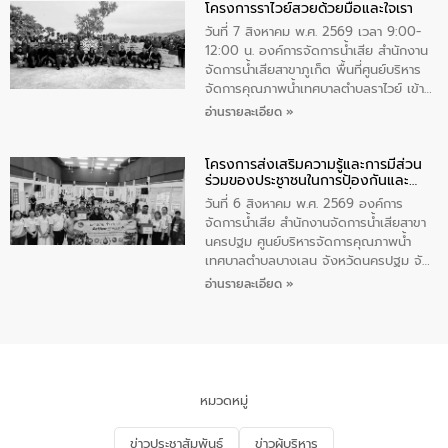
โครงการราไวย์สวยด้วยมือและใจเรา
ทองคำและประกาศเกียรติคุณให้แก่ กำนัน
ผู้ใหญ่บ้านยอดเยี่ยม พร้อมกล่าวชื่นชม ให้
วันที่ 7 สิงหาคม พ.ศ. 2569 เวลา 9:00-
โอวาท และมอบนโยบาย
12:00 น. องค์การจัดการน้ำเสีย สำนักงาน
จัดการน้ำเสียสาขาภูเก็ต พื้นที่ศูนย์บริหาร
จัดการคุณภาพน้ำเทศบาลตำบลราไวย์ เข้า
ร่วมโครงการราไวย์สวยด้วยมือและใจเรา
อ่านรายละเอียด »
โดยมีนายเทมส์ ไกรทัศน์ นายกเทศมนตรี
ตำบลราไวย์ เจ้าหน้าที่เทศบาล ชาวบ้าน
โครงการส่งเสริมความรู้และการมีส่วน
ประชาชน ตัวแทนจากโรงแรมต่างๆ ในเขต
ร่วมของประชาชนในการป้องกันและ
เทศบาลตำบลราไวย์ ศูนย์บริหารจัดการ
แก้ไขปัญหาน้ำเสียอย่างยั่งยืน
คุณภาพน้ำเทศบาลตำบลราไวย์ นำโดยนาย
วันที่ 6 สิงหาคม พ.ศ. 2569 องค์การ
น้อย แก้วเศษ ผู้จัดการสำนักงานจัดการน้ำ
จัดการน้ำเสีย สำนักงานจัดการน้ำเสียสาขา
เสียสาขาภูเก็ต พร้อมด้วยเจ้าหน้าที่ จำนวน
นครปฐม ศูนย์บริหารจัดการคุณภาพน้ำ
5 คน ร่วมทำกิจกรรม ทำความสะอาด
เทศบาลตำบลบางเลน จังหวัดนครปฐม จัด
ชายหาดและแหล่งท่องเที่ยว ณ บริเวณ
กิจกรรมภายใต้โครงการส่งเสริมความรู้และ
อ่านรายละเอียด »
แหลมพรหมเทพ หมู่ที่ 6 ตำบลราไวย์
การมีส่วนร่วมของประชาชนในการป้องกัน
อำเภอเมือง จังหวัดภูเก็ต
และแก้ไขปัญหาน้ำเสียอย่างยั่งยืน ตาม
นโยบาย “มหาดไทย ทำ ทัน ที Action 5
PLUS” โดยจัดอบรมให้ความรู้แก่ประชาชน
และนักเรียน เพื่อส่งเสริมความรู้ด้านการ
จัดการน้ำเสียและสร้างจิตสำนึกในการ
หมวดหมู่
อนุรักษ์สิ่งแวดล้อม ในหัวข้อ “น้ำเสียชุมชน
และการบำบัดน้ำเสียเบื้องต้น” โดยให้ความรู้
ข่าวประชาสัมพันธ์
ข่าวผู้บริหาร