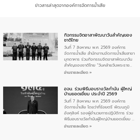
ข่าวสารล่าสุดจากองค์การจัดการน้ำเสีย
กิจกรรมจิตอาสาพัฒนาวันสําคัญของ
ชาติไทย
วันที่ 7 สิงหาคม พ.ศ. 2569 องค์การ
จัดการน้ำเสีย สำนักงาานจัดการน้ำเสียสาขา
มุกดาหาร ร่วมกิจกรรมจิตอาสาพัฒนาวัน
สําคัญของชาติไทย “วันคล้ายวันพระราช
สมภพ สมเด็จพระนางเจ้าสิริกิติ์พระบรม
อ่านรายละเอียด »
ราชินีนาถ พระบรมราชชนนีพันปีหลวง และ
วันแม่แห่งชาติ 12 สิงหาคม” โดยมีนายชลิต
อจน. ร่วมพิธีมอบรางวัลกำนัน ผู้ใหญ่
ทิพย์คำ รองผู้ว่าราชการจังหวัดมุกดาหาร
บ้านยอดเยี่ยม ประจำปี 2569
เป็นประธานในพิธี ณ เรือนจําชั่วคราวนาโสก
ตําบลนาโสก อําเภอเมืองมุกดาหาร จังหวัด
วันที่ 7 สิงหาคม พ.ศ. 2569 องค์การ
มุกดาหาร โดยในกิจกรรมได้ร่วมปลูกป่า และ
จัดการน้ำเสีย โดยว่าที่ร้อยตรี พัฒนภูมิ
ทําความสะอาดภายในบริเวณ จัดกิจกรรม
อังศุสิงห์ รองผู้อำนวยการปฏิบัติการ ร่วม
เพื่อถวายเป็นพระราชกุศล สมเด็จพระนาง
พิธีมอบรางวัลกำนันผู้ใหญ่บ้านยอดเยี่ยม ณ
เจ้าสิริกิติ์พระบรมราชินีนาถ พระบรมราช
ทำเนียบรัฐบาล โดยมีนายอนุทิน ชาญวีรกูล
อ่านรายละเอียด »
ชนนีพันปีหลวง พร้อมถวายสัจปฏิญาณ
นายกรัฐมนตรีและรัฐมนตรีว่าการกระทรวง
ทำความดีด้วยหัวใจ
มหาดไทย เป็นประธานมอบรางวัลแหนบ