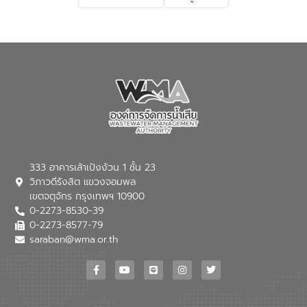
เกี่ยวกับสาเหตุและผลกระทบของน้ำเสีย
แนวทางการลดการเกิดน้ำเสียจากแหล่ง
กำเนิด การบำบัดน้ำเสียเบื้องต้นในครัวเรือน
ณ เทศบาลตำบลบางเลน จังหวัดนครปฐม
333 อาคารเล้าเป้งง้วน 1 ชั้น 23
วิภาวดีรังสิต แขวงจอมพล
เขตจตุจักร กรุงเทพฯ 10900
0-2273-8530-39
0-2273-8577-79
saraban@wma.or.th