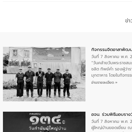
ข่
กิจกรรมจิตอาสาพัฒน
วันที่ 7 สิงหาคม พ.ศ.
“วันคล้ายวันพระราชสมภ
ชลิต ทิพย์คำ รองผู้ว่
มุกดาหาร โดยในกิจกรรม
พระบรมราชินีนาถ พระ
อ่านรายละเอียด »
อจน. ร่วมพิธีมอบรางว
วันที่ 7 สิงหาคม พ.ศ. 
ผู้ใหญ่บ้านยอดเยี่ยม