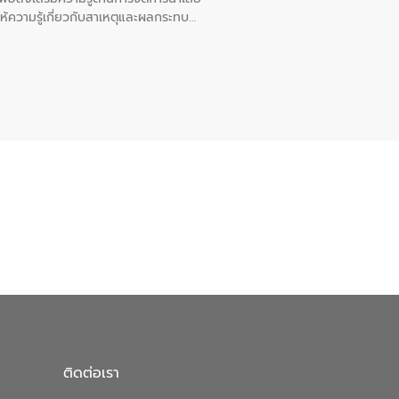
ให้ความรู้เกี่ยวกับสาเหตุและผลกระทบ
ณ เทศบาลตำบลบางเลน จังหวัดนครปฐม
ติดต่อเรา