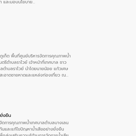
อวาท และมอบนโยบาย
เก็ต พื้นที่ศูนย์บริหารจัดการคุณภาพน้ำ
รีตำบลราไวย์ เจ้าหน้าที่เทศบาล ชาว
าลตำบลราไวย์ นำโดยนายน้อย แก้วเศษ
วามสะอาดชายหาดและแหล่งท่องเที่ยว ณ
ั่งยืน
หารจัดการคุณภาพน้ำเทศบาลตำบลบางเลน
นและแก้ไขปัญหาน้ำเสียอย่างยั่งยืน
อส่งเสริมความรู้ด้านการจัดการน้ำเสีย