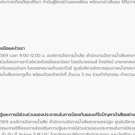
ะกาศเกียรติคุณให้แก่ กำนันผู้ใหญ่บ้านยอดเยี่ยม พร้อมกล่าวชื่นชม ให้โ
ยมือและใจเรา
2569 เวลา 9:00-12:00 น. องค์การจัดการน้ำเสีย สำนักงานจัดการน้ำเสียสาขาภู
ร่วมโครงการราไวย์สวยด้วยมือและใจเรา โดยมีนายเทมส์ ไกรทัศน์ นายกเทศมนต
กโรงแรมต่างๆ ในเขตเทศบาลตำบลราไวย์ ศูนย์บริหารจัดการคุณภาพน้ำเทศบ
ารน้ำเสียสาขาภูเก็ต พร้อมด้วยเจ้าหน้าที่ จำนวน 5 คน ร่วมทำกิจกรรม ทำค
่ที่ 6 ตำบลราไวย์ อำเภอเมือง จังหวัดภูเก็ต
ู้และการมีส่วนร่วมของประชาชนในการป้องกันและแก้ไขปัญหาน้ำเสียอย่างย
. 2569 องค์การจัดการน้ำเสีย สำนักงานจัดการน้ำเสียสาขานครปฐม ศูนย์บริ
รรมภายใต้โครงการส่งเสริมความรู้และการมีส่วนร่วมของประชาชนในการป้องกั
 ทัน ที Action 5 PLUS” โดยจัดอบรมให้ความรู้แก่ประชาชน และนักเรียน เพื่