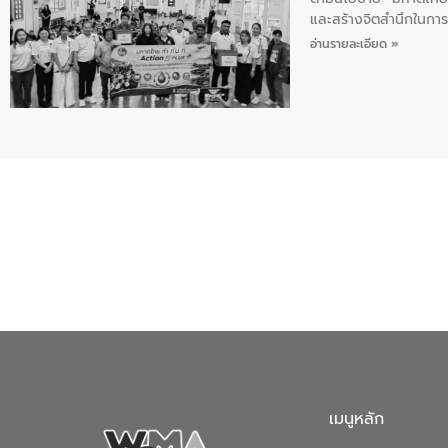
และสร้างจิตสำนึกในการอ
ของน้ำเสีย แนวทางการ
อ่านรายละเอียด »
เมนูหลัก