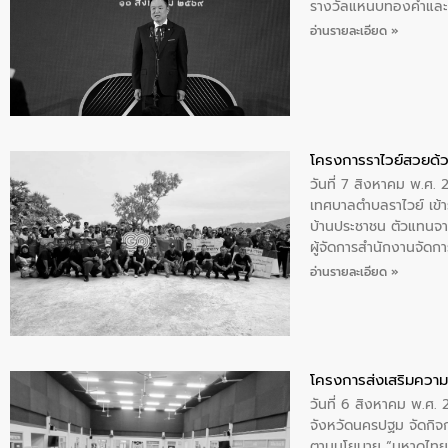
รางวัลแหนบทองคำและปร
อ่านรายละเอียด »
โครงการราไวย์สวยด้ว
วันที่ 7 สิงหาคม พ.ศ. 
เทศบาลตำบลราไวย์ เข้า
บ้านประชาชน ตัวแทนจา
ผู้จัดการสำนักงานจัดก
บริเวณแหลมพรหมเทพ หมู
อ่านรายละเอียด »
โครงการส่งเสริมความร
วันที่ 6 สิงหาคม พ.ศ
จังหวัดนครปฐม จัดกิจก
ตามนโยบาย “มหาดไทย ทำ