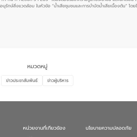
นุรักษ์สิ่งแวดล้อม ในหัวข้อ “น้ำเสียชุมชนและการบำบัดน้ำเสียเบื้องต้น” โดย
ลดการเกิดน้ำเสียจากแหล่งกำเนิด การบำบัดน้ำเสียเบื้องต้นในครัวเรือน 
หมวดหมู่
ข่าวประชาสัมพันธ์
ข่าวผู้บริหาร
หน่วยงานที่เกียวข้อง
นโยบายความปลอดภัย