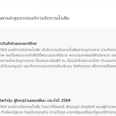
าวสารล่าสุดจากองค์การจัดการน้ำเสีย
าวันสําคัญของชาติไทย
 2569 องค์การจัดการน้ำเสีย สำนักงาานจัดการน้ำเสียสาขามุกดาหาร ร่วมกิ
พ สมเด็จพระนางเจ้าสิริกิติ์พระบรมราชินีนาถ พระบรมราชชนนีพันปีหลวง แล
าราชการจังหวัดมุกดาหาร เป็นประธานในพิธี ณ เรือนจําชั่วคราวนาโสก ตําบลนาโ
ได้ร่วมปลูกป่า และทําความสะอาดภายในบริเวณ จัดกิจกรรม เพื่อถวายเป็นพระร
บรมราชชนนีพันปีหลวง พร้อมถวายสัจปฏิญาณ ทำความดีด้วยหัวใจ
ัลกำนัน ผู้ใหญ่บ้านยอดเยี่ยม ประจำปี 2569
2569 องค์การจัดการน้ำเสีย โดยว่าที่ร้อยตรี พัฒนภูมิ อังศุสิงห์ รองผู้อำนว
 ณ ทำเนียบรัฐบาล โดยมีนายอนุทิน ชาญวีรกูล นายกรัฐมนตรีและรัฐมนตรีว่า