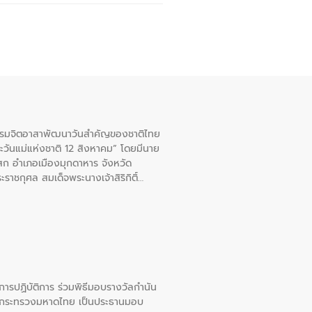
จกรรมจิตอาสาพัฒนาวันสําคัญของชาติไทย
ะวันแม่แห่งชาติ 12 สิงหาคม” โดยมีนาย
สก อําเภอเมืองมุกดาหาร จังหวัด
าชกุศล สมเด็จพระนางเจ้าสิริกิติ์
ยการปฏิบัติการ ร่วมพิธีมอบรางวัลกำนัน
การกระทรวงมหาดไทย เป็นประธานมอบ