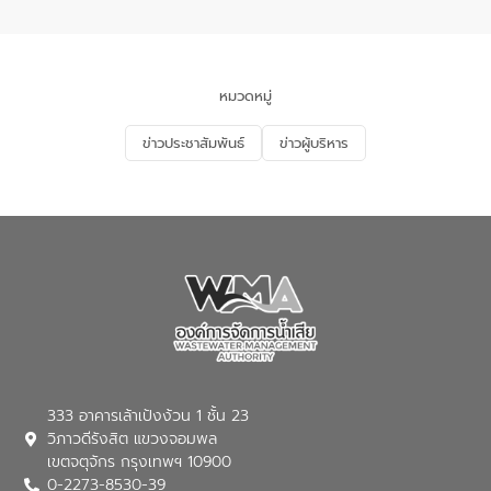
อำเภอเมือง จังหวัดภูเก็ต
และแก้ไขปัญหาน้ำเสียอย่างยั่งยืน ตาม
นโยบาย “มหาดไทย ทำ ทัน ที Action 5
PLUS” โดยจัดอบรมให้ความรู้แก่ประชาชน
และนักเรียน เพื่อส่งเสริมความรู้ด้านการ
จัดการน้ำเสียและสร้างจิตสำนึกในการ
หมวดหมู่
อนุรักษ์สิ่งแวดล้อม ในหัวข้อ “น้ำเสียชุมชน
และการบำบัดน้ำเสียเบื้องต้น” โดยให้ความรู้
ข่าวประชาสัมพันธ์
ข่าวผู้บริหาร
เกี่ยวกับสาเหตุและผลกระทบของน้ำเสีย
แนวทางการลดการเกิดน้ำเสียจากแหล่ง
กำเนิด การบำบัดน้ำเสียเบื้องต้นในครัวเรือน
ณ เทศบาลตำบลบางเลน จังหวัดนครปฐม
333 อาคารเล้าเป้งง้วน 1 ชั้น 23
วิภาวดีรังสิต แขวงจอมพล
เขตจตุจักร กรุงเทพฯ 10900
0-2273-8530-39