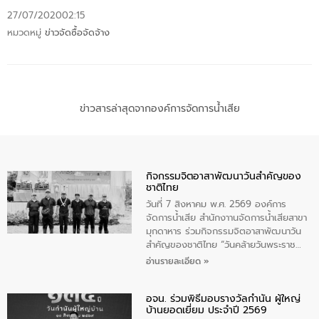
27/07/2020
02:15
หมวดหมู่
ข่าวจัดซื้อจัดจ้าง
ข่าวสารล่าสุดจากองค์การจัดการน้ำเสีย
กิจกรรมจิตอาสาพัฒนาวันสําคัญของ
ชาติไทย
วันที่ 7 สิงหาคม พ.ศ. 2569 องค์การ
จัดการน้ำเสีย สำนักงาานจัดการน้ำเสียสาขา
มุกดาหาร ร่วมกิจกรรมจิตอาสาพัฒนาวัน
สําคัญของชาติไทย “วันคล้ายวันพระราช
สมภพ สมเด็จพระนางเจ้าสิริกิติ์พระบรม
อ่านรายละเอียด »
ราชินีนาถ พระบรมราชชนนีพันปีหลวง และ
วันแม่แห่งชาติ 12 สิงหาคม” โดยมีนายชลิต
อจน. ร่วมพิธีมอบรางวัลกำนัน ผู้ใหญ่
ทิพย์คำ รองผู้ว่าราชการจังหวัดมุกดาหาร
บ้านยอดเยี่ยม ประจำปี 2569
เป็นประธานในพิธี ณ เรือนจําชั่วคราวนาโสก