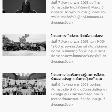
ตําบลนาโสก อําเภอเมืองมุกดาหาร จังหวัด
วันที่ 7 สิงหาคม พ.ศ. 2569 องค์การ
มุกดาหาร โดยในกิจกรรมได้ร่วมปลูกป่า และ
จัดการน้ำเสีย โดยว่าที่ร้อยตรี พัฒนภูมิ
ทําความสะอาดภายในบริเวณ จัดกิจกรรม
อังศุสิงห์ รองผู้อำนวยการปฏิบัติการ ร่วม
เพื่อถวายเป็นพระราชกุศล สมเด็จพระนาง
พิธีมอบรางวัลกำนันผู้ใหญ่บ้านยอดเยี่ยม ณ
เจ้าสิริกิติ์พระบรมราชินีนาถ พระบรมราช
ทำเนียบรัฐบาล โดยมีนายอนุทิน ชาญวีรกูล
อ่านรายละเอียด »
ชนนีพันปีหลวง พร้อมถวายสัจปฏิญาณ
นายกรัฐมนตรีและรัฐมนตรีว่าการกระทรวง
ทำความดีด้วยหัวใจ
มหาดไทย เป็นประธานมอบรางวัลแหนบ
โครงการราไวย์สวยด้วยมือและใจเรา
ทองคำและประกาศเกียรติคุณให้แก่ กำนัน
ผู้ใหญ่บ้านยอดเยี่ยม พร้อมกล่าวชื่นชม ให้
วันที่ 7 สิงหาคม พ.ศ. 2569 เวลา 9:00-
โอวาท และมอบนโยบาย
12:00 น. องค์การจัดการน้ำเสีย สำนักงาน
จัดการน้ำเสียสาขาภูเก็ต พื้นที่ศูนย์บริหาร
จัดการคุณภาพน้ำเทศบาลตำบลราไวย์ เข้า
ร่วมโครงการราไวย์สวยด้วยมือและใจเรา
อ่านรายละเอียด »
โดยมีนายเทมส์ ไกรทัศน์ นายกเทศมนตรี
ตำบลราไวย์ เจ้าหน้าที่เทศบาล ชาวบ้าน
โครงการส่งเสริมความรู้และการมีส่วน
ประชาชน ตัวแทนจากโรงแรมต่างๆ ในเขต
ร่วมของประชาชนในการป้องกันและ
เทศบาลตำบลราไวย์ ศูนย์บริหารจัดการ
แก้ไขปัญหาน้ำเสียอย่างยั่งยืน
คุณภาพน้ำเทศบาลตำบลราไวย์ นำโดยนาย
วันที่ 6 สิงหาคม พ.ศ. 2569 องค์การ
น้อย แก้วเศษ ผู้จัดการสำนักงานจัดการน้ำ
จัดการน้ำเสีย สำนักงานจัดการน้ำเสียสาขา
เสียสาขาภูเก็ต พร้อมด้วยเจ้าหน้าที่ จำนวน
นครปฐม ศูนย์บริหารจัดการคุณภาพน้ำ
5 คน ร่วมทำกิจกรรม ทำความสะอาด
เทศบาลตำบลบางเลน จังหวัดนครปฐม จัด
ชายหาดและแหล่งท่องเที่ยว ณ บริเวณ
กิจกรรมภายใต้โครงการส่งเสริมความรู้และ
อ่านรายละเอียด »
แหลมพรหมเทพ หมู่ที่ 6 ตำบลราไวย์
การมีส่วนร่วมของประชาชนในการป้องกัน