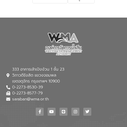
เกี่ยวกับสาเหตุและผลกระทบของน้ำเสีย
แนวทางการลดการเกิดน้ำเสียจากแหล่ง
กำเนิด การบำบัดน้ำเสียเบื้องต้นในครัวเรือน
ณ เทศบาลตำบลบางเลน จังหวัดนครปฐม
333 อาคารเล้าเป้งง้วน 1 ชั้น 23
วิภาวดีรังสิต แขวงจอมพล
เขตจตุจักร กรุงเทพฯ 10900
0-2273-8530-39
0-2273-8577-79
saraban@wma.or.th