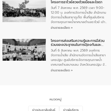
โครงการราไวย์สวยด้วยมือและใจเรา
ทองคำและประกาศเกียรติคุณให้แก่ กำนัน
ผู้ใหญ่บ้านยอดเยี่ยม พร้อมกล่าวชื่นชม ให้
วันที่ 7 สิงหาคม พ.ศ. 2569 เวลา 9:00-
โอวาท และมอบนโยบาย
12:00 น. องค์การจัดการน้ำเสีย สำนักงาน
จัดการน้ำเสียสาขาภูเก็ต พื้นที่ศูนย์บริหาร
จัดการคุณภาพน้ำเทศบาลตำบลราไวย์ เข้า
ร่วมโครงการราไวย์สวยด้วยมือและใจเรา
อ่านรายละเอียด »
โดยมีนายเทมส์ ไกรทัศน์ นายกเทศมนตรี
ตำบลราไวย์ เจ้าหน้าที่เทศบาล ชาวบ้าน
โครงการส่งเสริมความรู้และการมีส่วน
ประชาชน ตัวแทนจากโรงแรมต่างๆ ในเขต
ร่วมของประชาชนในการป้องกันและ
เทศบาลตำบลราไวย์ ศูนย์บริหารจัดการ
แก้ไขปัญหาน้ำเสียอย่างยั่งยืน
คุณภาพน้ำเทศบาลตำบลราไวย์ นำโดยนาย
วันที่ 6 สิงหาคม พ.ศ. 2569 องค์การ
น้อย แก้วเศษ ผู้จัดการสำนักงานจัดการน้ำ
จัดการน้ำเสีย สำนักงานจัดการน้ำเสียสาขา
เสียสาขาภูเก็ต พร้อมด้วยเจ้าหน้าที่ จำนวน
นครปฐม ศูนย์บริหารจัดการคุณภาพน้ำ
5 คน ร่วมทำกิจกรรม ทำความสะอาด
เทศบาลตำบลบางเลน จังหวัดนครปฐม จัด
ชายหาดและแหล่งท่องเที่ยว ณ บริเวณ
กิจกรรมภายใต้โครงการส่งเสริมความรู้และ
อ่านรายละเอียด »
แหลมพรหมเทพ หมู่ที่ 6 ตำบลราไวย์
การมีส่วนร่วมของประชาชนในการป้องกัน
อำเภอเมือง จังหวัดภูเก็ต
และแก้ไขปัญหาน้ำเสียอย่างยั่งยืน ตาม
นโยบาย “มหาดไทย ทำ ทัน ที Action 5
PLUS” โดยจัดอบรมให้ความรู้แก่ประชาชน
และนักเรียน เพื่อส่งเสริมความรู้ด้านการ
จัดการน้ำเสียและสร้างจิตสำนึกในการ
หมวดหมู่
อนุรักษ์สิ่งแวดล้อม ในหัวข้อ “น้ำเสียชุมชน
และการบำบัดน้ำเสียเบื้องต้น” โดยให้ความรู้
ข่าวประชาสัมพันธ์
ข่าวผู้บริหาร