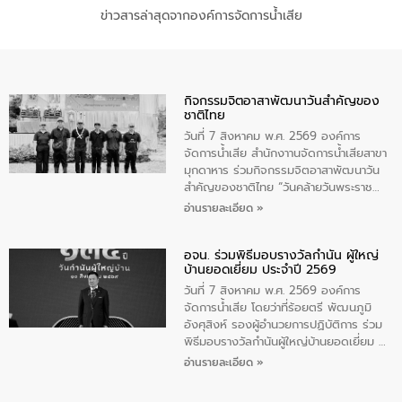
ข่าวสารล่าสุดจากองค์การจัดการน้ำเสีย
กิจกรรมจิตอาสาพัฒนาวันสําคัญของ
ชาติไทย
วันที่ 7 สิงหาคม พ.ศ. 2569 องค์การ
จัดการน้ำเสีย สำนักงาานจัดการน้ำเสียสาขา
มุกดาหาร ร่วมกิจกรรมจิตอาสาพัฒนาวัน
สําคัญของชาติไทย “วันคล้ายวันพระราช
สมภพ สมเด็จพระนางเจ้าสิริกิติ์พระบรม
อ่านรายละเอียด »
ราชินีนาถ พระบรมราชชนนีพันปีหลวง และ
วันแม่แห่งชาติ 12 สิงหาคม” โดยมีนายชลิต
อจน. ร่วมพิธีมอบรางวัลกำนัน ผู้ใหญ่
ทิพย์คำ รองผู้ว่าราชการจังหวัดมุกดาหาร
บ้านยอดเยี่ยม ประจำปี 2569
เป็นประธานในพิธี ณ เรือนจําชั่วคราวนาโสก
ตําบลนาโสก อําเภอเมืองมุกดาหาร จังหวัด
วันที่ 7 สิงหาคม พ.ศ. 2569 องค์การ
มุกดาหาร โดยในกิจกรรมได้ร่วมปลูกป่า และ
จัดการน้ำเสีย โดยว่าที่ร้อยตรี พัฒนภูมิ
ทําความสะอาดภายในบริเวณ จัดกิจกรรม
อังศุสิงห์ รองผู้อำนวยการปฏิบัติการ ร่วม
เพื่อถวายเป็นพระราชกุศล สมเด็จพระนาง
พิธีมอบรางวัลกำนันผู้ใหญ่บ้านยอดเยี่ยม ณ
เจ้าสิริกิติ์พระบรมราชินีนาถ พระบรมราช
ทำเนียบรัฐบาล โดยมีนายอนุทิน ชาญวีรกูล
อ่านรายละเอียด »
ชนนีพันปีหลวง พร้อมถวายสัจปฏิญาณ
นายกรัฐมนตรีและรัฐมนตรีว่าการกระทรวง
ทำความดีด้วยหัวใจ
มหาดไทย เป็นประธานมอบรางวัลแหนบ