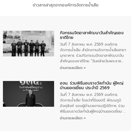
ข่าวสารล่าสุดจากองค์การจัดการน้ำเสีย
กิจกรรมจิตอาสาพัฒนาวันสําคัญของ
ชาติไทย
วันที่ 7 สิงหาคม พ.ศ. 2569 องค์การ
จัดการน้ำเสีย สำนักงาานจัดการน้ำเสียสาขา
มุกดาหาร ร่วมกิจกรรมจิตอาสาพัฒนาวัน
สําคัญของชาติไทย “วันคล้ายวันพระราช
สมภพ สมเด็จพระนางเจ้าสิริกิติ์พระบรม
อ่านรายละเอียด »
ราชินีนาถ พระบรมราชชนนีพันปีหลวง และ
วันแม่แห่งชาติ 12 สิงหาคม” โดยมีนายชลิต
อจน. ร่วมพิธีมอบรางวัลกำนัน ผู้ใหญ่
ทิพย์คำ รองผู้ว่าราชการจังหวัดมุกดาหาร
บ้านยอดเยี่ยม ประจำปี 2569
เป็นประธานในพิธี ณ เรือนจําชั่วคราวนาโสก
ตําบลนาโสก อําเภอเมืองมุกดาหาร จังหวัด
วันที่ 7 สิงหาคม พ.ศ. 2569 องค์การ
มุกดาหาร โดยในกิจกรรมได้ร่วมปลูกป่า และ
จัดการน้ำเสีย โดยว่าที่ร้อยตรี พัฒนภูมิ
ทําความสะอาดภายในบริเวณ จัดกิจกรรม
อังศุสิงห์ รองผู้อำนวยการปฏิบัติการ ร่วม
เพื่อถวายเป็นพระราชกุศล สมเด็จพระนาง
พิธีมอบรางวัลกำนันผู้ใหญ่บ้านยอดเยี่ยม ณ
เจ้าสิริกิติ์พระบรมราชินีนาถ พระบรมราช
ทำเนียบรัฐบาล โดยมีนายอนุทิน ชาญวีรกูล
อ่านรายละเอียด »
ชนนีพันปีหลวง พร้อมถวายสัจปฏิญาณ
นายกรัฐมนตรีและรัฐมนตรีว่าการกระทรวง
ทำความดีด้วยหัวใจ
มหาดไทย เป็นประธานมอบรางวัลแหนบ