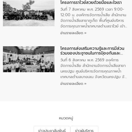
โครงการราไวย์สวยด้วยมือและใจเรา
ทองคำและประกาศเกียรติคุณให้แก่ กำนัน
ผู้ใหญ่บ้านยอดเยี่ยม พร้อมกล่าวชื่นชม ให้
วันที่ 7 สิงหาคม พ.ศ. 2569 เวลา 9:00-
โอวาท และมอบนโยบาย
12:00 น. องค์การจัดการน้ำเสีย สำนักงาน
จัดการน้ำเสียสาขาภูเก็ต พื้นที่ศูนย์บริหาร
จัดการคุณภาพน้ำเทศบาลตำบลราไวย์ เข้า
ร่วมโครงการราไวย์สวยด้วยมือและใจเรา
อ่านรายละเอียด »
โดยมีนายเทมส์ ไกรทัศน์ นายกเทศมนตรี
ตำบลราไวย์ เจ้าหน้าที่เทศบาล ชาวบ้าน
โครงการส่งเสริมความรู้และการมีส่วน
ประชาชน ตัวแทนจากโรงแรมต่างๆ ในเขต
ร่วมของประชาชนในการป้องกันและ
เทศบาลตำบลราไวย์ ศูนย์บริหารจัดการ
แก้ไขปัญหาน้ำเสียอย่างยั่งยืน
คุณภาพน้ำเทศบาลตำบลราไวย์ นำโดยนาย
วันที่ 6 สิงหาคม พ.ศ. 2569 องค์การ
น้อย แก้วเศษ ผู้จัดการสำนักงานจัดการน้ำ
จัดการน้ำเสีย สำนักงานจัดการน้ำเสียสาขา
เสียสาขาภูเก็ต พร้อมด้วยเจ้าหน้าที่ จำนวน
นครปฐม ศูนย์บริหารจัดการคุณภาพน้ำ
5 คน ร่วมทำกิจกรรม ทำความสะอาด
เทศบาลตำบลบางเลน จังหวัดนครปฐม จัด
ชายหาดและแหล่งท่องเที่ยว ณ บริเวณ
กิจกรรมภายใต้โครงการส่งเสริมความรู้และ
อ่านรายละเอียด »
แหลมพรหมเทพ หมู่ที่ 6 ตำบลราไวย์
การมีส่วนร่วมของประชาชนในการป้องกัน
อำเภอเมือง จังหวัดภูเก็ต
และแก้ไขปัญหาน้ำเสียอย่างยั่งยืน ตาม
นโยบาย “มหาดไทย ทำ ทัน ที Action 5
PLUS” โดยจัดอบรมให้ความรู้แก่ประชาชน
และนักเรียน เพื่อส่งเสริมความรู้ด้านการ
จัดการน้ำเสียและสร้างจิตสำนึกในการ
หมวดหมู่
อนุรักษ์สิ่งแวดล้อม ในหัวข้อ “น้ำเสียชุมชน
และการบำบัดน้ำเสียเบื้องต้น” โดยให้ความรู้
ข่าวประชาสัมพันธ์
ข่าวผู้บริหาร