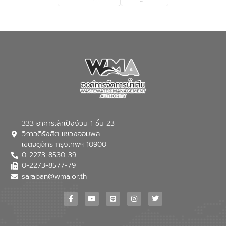
เกี่ยวกับสาเหตุและผลกระทบของน้ำเสีย
แนวทางการลดการเกิดน้ำเสียจากแหล่ง
กำเนิด การบำบัดน้ำเสียเบื้องต้นในครัวเรือน
ณ เทศบาลตำบลบางเลน จังหวัดนครปฐม
333 อาคารเล้าเป้งง้วน 1 ชั้น 23
วิภาวดีรังสิต แขวงจอมพล
เขตจตุจักร กรุงเทพฯ 10900
0-2273-8530-39
0-2273-8577-79
saraban@wma.or.th