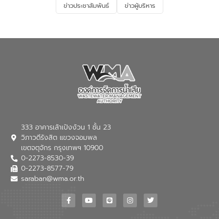
ข่าวประชาสัมพันธ์
ข่าวผู้บริหาร
มุ่งตอบโจทย์ความท้าทายจากวิกฤตการ
เปลี่ยนแปลงสภาพภูมิอากาศและความเสี่ยง
ภัยแล้งในระยะยาว การประสานความร่วมมือ
ในครั้งนี้เป็นการดึงจุดแข็งและความ
เชี่ยวชาญด้านระบบบำบัดน้ำเสียที่เป็นมิตร
ต่อสิ่งแวดล้อมของ องค์การจัดการน้ำเสีย
(อจน.) มาผสานกับประสบการณ์และ
เทคโนโลยีโครงข่ายน้ำครบวงจรในพื้นที่ EEC
ของอีสท์ วอเตอร์ เพื่อร่วมกันศึกษา
เทคโนโลยีการปรับปรุงคุณภาพน้ำ (Water
Reuse) และพัฒนารูปแบบการดำเนินงาน
ร่วมกับท้องถิ่นให้เกิดระบบบริหารจัดการน้ำ
อย่างเป็นรูปธรรม เพื่อรองรับความต้องการ
333 อาคารเล้าเป้งง้วน 1 ชั้น 23
ใช้น้ำที่พุ่งสูงขึ้นจากการขยายตัวของ
วิภาวดีรังสิต แขวงจอมพล
อุตสาหกรรม นายชีระ วงศบูรณะ ผู้อำนวย
เขตจตุจักร กรุงเทพฯ 10900
การองค์การจัดการน้ำเสีย กล่าวถึงภารกิจ
0-2273-8530-39
หลักของ อจน. ในการพัฒนาระบบบำบัดน้ำ
เสียเมื่อผสานกับความเชี่ยวชาญของอีสท์
0-2273-8577-79
วอเตอร์ จะช่วยขับเคลื่อนการศึกษาทั้งในมิติ
saraban@wma.or.th
ทางเทคนิคและความคุ้มค่าทางเศรษฐกิจ
เพื่อสนับสนุนการพัฒนาเมืองอย่างยั่งยืน
ขณะที่ นายบดินทร์ อุดล กรรมการผู้อำนวย
การใหญ่ อีสท์ วอเตอร์ ย้ำว่า การบริหาร