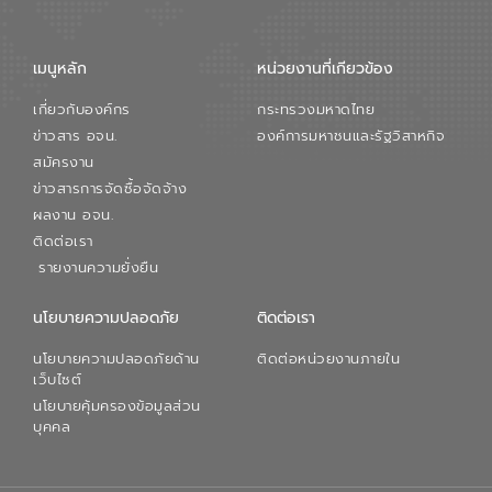
จัดการน้ำยุคใหม่ต้องมุ่งเน้นความคุ้มค่า
ตลอดระบบ โดยการนำน้ำบำบัดกลับมาใช้ใหม่
จะช่วยลดการพึ่งพาน้ำธรรมชาติและสร้าง
เมนูหลัก
หน่วยงานที่เกียวข้อง
สมดุลทางเศรษฐกิจและสิ่งแวดล้อมได้อย่าง
เป็นรูปธรรม ความร่วมมือระหว่างภาครัฐและ
เกี่ยวกับองค์กร
กระทรวงมหาดไทย
ภาคเอกชนในครั้งนี้ นับเป็นก้าวสำคัญของ
องค์การจัดการน้ำเสีย (อจน.) ในการร่วมวาง
ข่าวสาร อจน.
องค์การมหาชนและรัฐวิสาหกิจ
รากฐานโครงสร้างพื้นฐานด้านน้ำของ
สมัครงาน
ประเทศ เพื่อยกระดับประสิทธิภาพการใช้
ข่าวสารการจัดซื้อจัดจ้าง
ทรัพยากรน้ำให้เกิดประโยชน์สูงสุดและเป็นไป
ผลงาน อจน.
ตามมาตรฐานสากล
ติดต่อเรา
รายงานความยั่งยืน
นโยบายความปลอดภัย
ติดต่อเรา
นโยบายความปลอดภัยด้าน
ติดต่อหน่วยงานภายใน
เว็บไซต์
นโยบายคุ้มครองข้อมูลส่วน
บุคคล