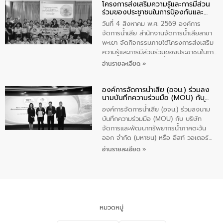
โครงการส่งเสริมความรู้และการมีส่วน
“ชุมชนร่วมใจ น้ำใสยั่งยืน” ได้บรรยายให้
ร่วมของประชาชนในการป้องกันและ
ความรู้เกี่ยวกับการจัดการน้ำเสียและการใช้
แก้ไขปัญหาน้ำเสียอย่างยั่งยืน
ถังดักไขมันให้แก่นักเรียนโรงเรียนวัดบ่อ
วันที่ 4 สิงหาคม พ.ศ. 2569 องค์การ
(นันทวิทยา) เทศบาลนครปากเกร็ด อำเภอ
จัดการน้ำเสีย สำนักงานจัดการน้ำเสียสาขา
ปากเกร็ด จังหวัดนนทบุรี จำนวน 30 คน
พะเยา จัดกิจกรรมภายใต้โครงการส่งเสริม
ความรู้และการมีส่วนร่วมของประชาชนในการ
ป้องกันและแก้ไขปัญหาน้ำเสียอย่างยั่งยืน
อ่านรายละเอียด »
ตามนโยบาย “มหาดไทย ทำทันที Action 5
Plus” โดยจัดอบรมให้ความรู้เรื่องน้ำเสีย
องค์การจัดการน้ำเสีย (อจน.) ร่วมลง
ชุมชนและการบำบัดน้ำเสียเบื้องต้น ให้กับ
นามบันทึกความร่วมมือ (MOU) กับ
นักเรียนชั้นประถมศึกษาปีที่ 5 โรงเรียน
บริษัท จัดการและพัฒนาทรัพยากรน้ำ
เทศบาล 1 (พะเยาประชานุกูล) จำนวน 30
องค์การจัดการน้ำเสีย (อจน.) ร่วมลงนาม
ภาคตะวันออก จำกัด (มหาชน) หรือ อีส
คน
บันทึกความร่วมมือ (MOU) กับ บริษัท
ท์ วอเตอร์
จัดการและพัฒนาทรัพยากรน้ำภาคตะวัน
ออก จำกัด (มหาชน) หรือ อีสท์ วอเตอร์
เมื่อวันอังคารที่ 4 สิงหาคม 2569 ณ ห้อง
อ่านรายละเอียด »
อเนกประสงค์ ชั้น 22 อาคารอีสท์วอเตอร์
ในหัวข้อ “การร่วมศึกษาแนวทางการบริหาร
จัดการน้ำเสียและการนำน้ำกลับมาใช้ประโยชน์
ของประเทศไทย” เพื่อยกระดับการบริหาร
จัดการทรัพยากรน้ำ เสริมสร้างความมั่นคง
ด้านน้ำของประเทศ และเตรียมความพร้อม
หมวดหมู่
รองรับการเติบโตของเมือง รวมถึงการ
ลงทุนในอุตสาหกรรมแห่งอนาคต ตลอดจน