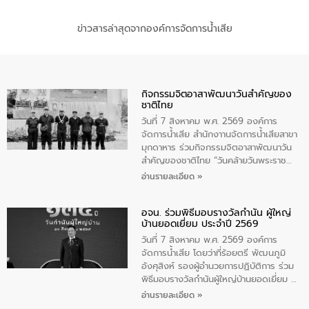
ข่าวสารล่าสุดจากองค์การจัดการน้ำเสีย
กิจกรรมจิตอาสาพัฒนาวันสําคัญของ
ชาติไทย
วันที่ 7 สิงหาคม พ.ศ. 2569 องค์การ
จัดการน้ำเสีย สำนักงาานจัดการน้ำเสียสาขา
มุกดาหาร ร่วมกิจกรรมจิตอาสาพัฒนาวัน
สําคัญของชาติไทย “วันคล้ายวันพระราช
สมภพ สมเด็จพระนางเจ้าสิริกิติ์พระบรม
อ่านรายละเอียด »
ราชินีนาถ พระบรมราชชนนีพันปีหลวง และ
วันแม่แห่งชาติ 12 สิงหาคม” โดยมีนายชลิต
อจน. ร่วมพิธีมอบรางวัลกำนัน ผู้ใหญ่
ทิพย์คำ รองผู้ว่าราชการจังหวัดมุกดาหาร
บ้านยอดเยี่ยม ประจำปี 2569
เป็นประธานในพิธี ณ เรือนจําชั่วคราวนาโสก
ตําบลนาโสก อําเภอเมืองมุกดาหาร จังหวัด
วันที่ 7 สิงหาคม พ.ศ. 2569 องค์การ
มุกดาหาร โดยในกิจกรรมได้ร่วมปลูกป่า และ
จัดการน้ำเสีย โดยว่าที่ร้อยตรี พัฒนภูมิ
ทําความสะอาดภายในบริเวณ จัดกิจกรรม
อังศุสิงห์ รองผู้อำนวยการปฏิบัติการ ร่วม
เพื่อถวายเป็นพระราชกุศล สมเด็จพระนาง
พิธีมอบรางวัลกำนันผู้ใหญ่บ้านยอดเยี่ยม ณ
เจ้าสิริกิติ์พระบรมราชินีนาถ พระบรมราช
ทำเนียบรัฐบาล โดยมีนายอนุทิน ชาญวีรกูล
อ่านรายละเอียด »
ชนนีพันปีหลวง พร้อมถวายสัจปฏิญาณ
นายกรัฐมนตรีและรัฐมนตรีว่าการกระทรวง