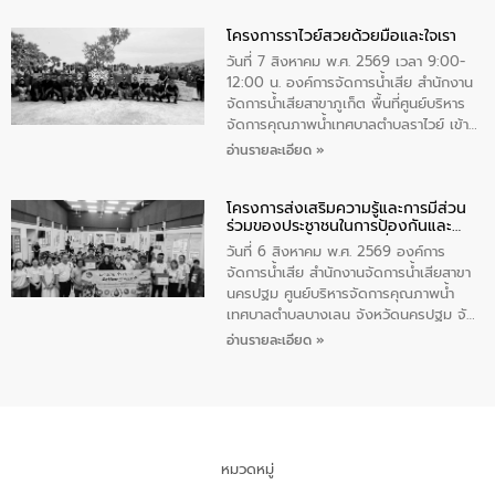
ทำความดีด้วยหัวใจ
มหาดไทย เป็นประธานมอบรางวัลแหนบ
โครงการราไวย์สวยด้วยมือและใจเรา
ทองคำและประกาศเกียรติคุณให้แก่ กำนัน
ผู้ใหญ่บ้านยอดเยี่ยม พร้อมกล่าวชื่นชม ให้
วันที่ 7 สิงหาคม พ.ศ. 2569 เวลา 9:00-
โอวาท และมอบนโยบาย
12:00 น. องค์การจัดการน้ำเสีย สำนักงาน
จัดการน้ำเสียสาขาภูเก็ต พื้นที่ศูนย์บริหาร
จัดการคุณภาพน้ำเทศบาลตำบลราไวย์ เข้า
ร่วมโครงการราไวย์สวยด้วยมือและใจเรา
อ่านรายละเอียด »
โดยมีนายเทมส์ ไกรทัศน์ นายกเทศมนตรี
ตำบลราไวย์ เจ้าหน้าที่เทศบาล ชาวบ้าน
โครงการส่งเสริมความรู้และการมีส่วน
ประชาชน ตัวแทนจากโรงแรมต่างๆ ในเขต
ร่วมของประชาชนในการป้องกันและ
เทศบาลตำบลราไวย์ ศูนย์บริหารจัดการ
แก้ไขปัญหาน้ำเสียอย่างยั่งยืน
คุณภาพน้ำเทศบาลตำบลราไวย์ นำโดยนาย
วันที่ 6 สิงหาคม พ.ศ. 2569 องค์การ
น้อย แก้วเศษ ผู้จัดการสำนักงานจัดการน้ำ
จัดการน้ำเสีย สำนักงานจัดการน้ำเสียสาขา
เสียสาขาภูเก็ต พร้อมด้วยเจ้าหน้าที่ จำนวน
นครปฐม ศูนย์บริหารจัดการคุณภาพน้ำ
5 คน ร่วมทำกิจกรรม ทำความสะอาด
เทศบาลตำบลบางเลน จังหวัดนครปฐม จัด
ชายหาดและแหล่งท่องเที่ยว ณ บริเวณ
กิจกรรมภายใต้โครงการส่งเสริมความรู้และ
อ่านรายละเอียด »
แหลมพรหมเทพ หมู่ที่ 6 ตำบลราไวย์
การมีส่วนร่วมของประชาชนในการป้องกัน
อำเภอเมือง จังหวัดภูเก็ต
และแก้ไขปัญหาน้ำเสียอย่างยั่งยืน ตาม
นโยบาย “มหาดไทย ทำ ทัน ที Action 5
PLUS” โดยจัดอบรมให้ความรู้แก่ประชาชน
และนักเรียน เพื่อส่งเสริมความรู้ด้านการ
จัดการน้ำเสียและสร้างจิตสำนึกในการ
หมวดหมู่
อนุรักษ์สิ่งแวดล้อม ในหัวข้อ “น้ำเสียชุมชน