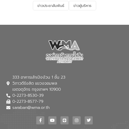
และการบำบัดน้ำเสียเบื้องต้น” โดยให้ความรู้
ข่าวประชาสัมพันธ์
ข่าวผู้บริหาร
เกี่ยวกับสาเหตุและผลกระทบของน้ำเสีย
แนวทางการลดการเกิดน้ำเสียจากแหล่ง
กำเนิด การบำบัดน้ำเสียเบื้องต้นในครัวเรือน
ณ เทศบาลตำบลบางเลน จังหวัดนครปฐม
333 อาคารเล้าเป้งง้วน 1 ชั้น 23
วิภาวดีรังสิต แขวงจอมพล
เขตจตุจักร กรุงเทพฯ 10900
0-2273-8530-39
0-2273-8577-79
saraban@wma.or.th