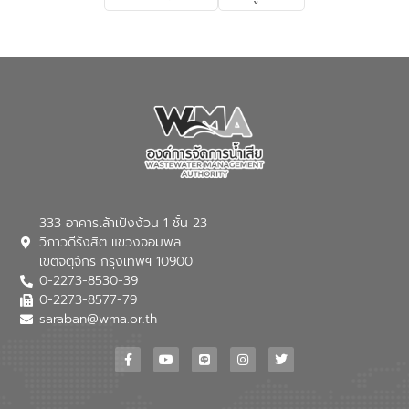
เกี่ยวกับสาเหตุและผลกระทบของน้ำเสีย
แนวทางการลดการเกิดน้ำเสียจากแหล่ง
กำเนิด การบำบัดน้ำเสียเบื้องต้นในครัวเรือน
ณ เทศบาลตำบลบางเลน จังหวัดนครปฐม
333 อาคารเล้าเป้งง้วน 1 ชั้น 23
วิภาวดีรังสิต แขวงจอมพล
เขตจตุจักร กรุงเทพฯ 10900
0-2273-8530-39
0-2273-8577-79
saraban@wma.or.th