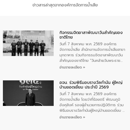
ข่าวสารล่าสุดจากองค์การจัดการน้ำเสีย
กิจกรรมจิตอาสาพัฒนาวันสําคัญของ
ชาติไทย
วันที่ 7 สิงหาคม พ.ศ. 2569 องค์การ
จัดการน้ำเสีย สำนักงาานจัดการน้ำเสียสาขา
มุกดาหาร ร่วมกิจกรรมจิตอาสาพัฒนาวัน
สําคัญของชาติไทย “วันคล้ายวันพระราช
สมภพ สมเด็จพระนางเจ้าสิริกิติ์พระบรม
อ่านรายละเอียด »
ราชินีนาถ พระบรมราชชนนีพันปีหลวง และ
วันแม่แห่งชาติ 12 สิงหาคม” โดยมีนายชลิต
อจน. ร่วมพิธีมอบรางวัลกำนัน ผู้ใหญ่
ทิพย์คำ รองผู้ว่าราชการจังหวัดมุกดาหาร
บ้านยอดเยี่ยม ประจำปี 2569
เป็นประธานในพิธี ณ เรือนจําชั่วคราวนาโสก
ตําบลนาโสก อําเภอเมืองมุกดาหาร จังหวัด
วันที่ 7 สิงหาคม พ.ศ. 2569 องค์การ
มุกดาหาร โดยในกิจกรรมได้ร่วมปลูกป่า และ
จัดการน้ำเสีย โดยว่าที่ร้อยตรี พัฒนภูมิ
ทําความสะอาดภายในบริเวณ จัดกิจกรรม
อังศุสิงห์ รองผู้อำนวยการปฏิบัติการ ร่วม
เพื่อถวายเป็นพระราชกุศล สมเด็จพระนาง
พิธีมอบรางวัลกำนันผู้ใหญ่บ้านยอดเยี่ยม ณ
เจ้าสิริกิติ์พระบรมราชินีนาถ พระบรมราช
ทำเนียบรัฐบาล โดยมีนายอนุทิน ชาญวีรกูล
อ่านรายละเอียด »
ชนนีพันปีหลวง พร้อมถวายสัจปฏิญาณ
นายกรัฐมนตรีและรัฐมนตรีว่าการกระทรวง
ทำความดีด้วยหัวใจ
มหาดไทย เป็นประธานมอบรางวัลแหนบ