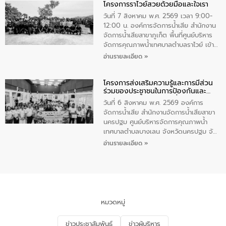
โครงการราไวย์สวยด้วยมือและใจเรา
ทองคำและประกาศเกียรติคุณให้แก่ กำนัน
ผู้ใหญ่บ้านยอดเยี่ยม พร้อมกล่าวชื่นชม ให้
วันที่ 7 สิงหาคม พ.ศ. 2569 เวลา 9:00-
โอวาท และมอบนโยบาย
12:00 น. องค์การจัดการน้ำเสีย สำนักงาน
จัดการน้ำเสียสาขาภูเก็ต พื้นที่ศูนย์บริหาร
จัดการคุณภาพน้ำเทศบาลตำบลราไวย์ เข้า
ร่วมโครงการราไวย์สวยด้วยมือและใจเรา
อ่านรายละเอียด »
โดยมีนายเทมส์ ไกรทัศน์ นายกเทศมนตรี
ตำบลราไวย์ เจ้าหน้าที่เทศบาล ชาวบ้าน
โครงการส่งเสริมความรู้และการมีส่วน
ประชาชน ตัวแทนจากโรงแรมต่างๆ ในเขต
ร่วมของประชาชนในการป้องกันและ
เทศบาลตำบลราไวย์ ศูนย์บริหารจัดการ
แก้ไขปัญหาน้ำเสียอย่างยั่งยืน
คุณภาพน้ำเทศบาลตำบลราไวย์ นำโดยนาย
วันที่ 6 สิงหาคม พ.ศ. 2569 องค์การ
น้อย แก้วเศษ ผู้จัดการสำนักงานจัดการน้ำ
จัดการน้ำเสีย สำนักงานจัดการน้ำเสียสาขา
เสียสาขาภูเก็ต พร้อมด้วยเจ้าหน้าที่ จำนวน
นครปฐม ศูนย์บริหารจัดการคุณภาพน้ำ
5 คน ร่วมทำกิจกรรม ทำความสะอาด
เทศบาลตำบลบางเลน จังหวัดนครปฐม จัด
ชายหาดและแหล่งท่องเที่ยว ณ บริเวณ
กิจกรรมภายใต้โครงการส่งเสริมความรู้และ
อ่านรายละเอียด »
แหลมพรหมเทพ หมู่ที่ 6 ตำบลราไวย์
การมีส่วนร่วมของประชาชนในการป้องกัน
อำเภอเมือง จังหวัดภูเก็ต
และแก้ไขปัญหาน้ำเสียอย่างยั่งยืน ตาม
นโยบาย “มหาดไทย ทำ ทัน ที Action 5
PLUS” โดยจัดอบรมให้ความรู้แก่ประชาชน
และนักเรียน เพื่อส่งเสริมความรู้ด้านการ
จัดการน้ำเสียและสร้างจิตสำนึกในการ
หมวดหมู่
อนุรักษ์สิ่งแวดล้อม ในหัวข้อ “น้ำเสียชุมชน
และการบำบัดน้ำเสียเบื้องต้น” โดยให้ความรู้
ข่าวประชาสัมพันธ์
ข่าวผู้บริหาร