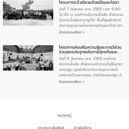
โครงการราไวย์สวยด้วยมือและใจเรา
ทองคำและประกาศเกียรติคุณให้แก่ กำนัน
ผู้ใหญ่บ้านยอดเยี่ยม พร้อมกล่าวชื่นชม ให้
วันที่ 7 สิงหาคม พ.ศ. 2569 เวลา 9:00-
โอวาท และมอบนโยบาย
12:00 น. องค์การจัดการน้ำเสีย สำนักงาน
จัดการน้ำเสียสาขาภูเก็ต พื้นที่ศูนย์บริหาร
จัดการคุณภาพน้ำเทศบาลตำบลราไวย์ เข้า
ร่วมโครงการราไวย์สวยด้วยมือและใจเรา
อ่านรายละเอียด »
โดยมีนายเทมส์ ไกรทัศน์ นายกเทศมนตรี
ตำบลราไวย์ เจ้าหน้าที่เทศบาล ชาวบ้าน
โครงการส่งเสริมความรู้และการมีส่วน
ประชาชน ตัวแทนจากโรงแรมต่างๆ ในเขต
ร่วมของประชาชนในการป้องกันและ
เทศบาลตำบลราไวย์ ศูนย์บริหารจัดการ
แก้ไขปัญหาน้ำเสียอย่างยั่งยืน
คุณภาพน้ำเทศบาลตำบลราไวย์ นำโดยนาย
วันที่ 6 สิงหาคม พ.ศ. 2569 องค์การ
น้อย แก้วเศษ ผู้จัดการสำนักงานจัดการน้ำ
จัดการน้ำเสีย สำนักงานจัดการน้ำเสียสาขา
เสียสาขาภูเก็ต พร้อมด้วยเจ้าหน้าที่ จำนวน
นครปฐม ศูนย์บริหารจัดการคุณภาพน้ำ
5 คน ร่วมทำกิจกรรม ทำความสะอาด
เทศบาลตำบลบางเลน จังหวัดนครปฐม จัด
ชายหาดและแหล่งท่องเที่ยว ณ บริเวณ
กิจกรรมภายใต้โครงการส่งเสริมความรู้และ
อ่านรายละเอียด »
แหลมพรหมเทพ หมู่ที่ 6 ตำบลราไวย์
การมีส่วนร่วมของประชาชนในการป้องกัน
อำเภอเมือง จังหวัดภูเก็ต
และแก้ไขปัญหาน้ำเสียอย่างยั่งยืน ตาม
นโยบาย “มหาดไทย ทำ ทัน ที Action 5
PLUS” โดยจัดอบรมให้ความรู้แก่ประชาชน
และนักเรียน เพื่อส่งเสริมความรู้ด้านการ
จัดการน้ำเสียและสร้างจิตสำนึกในการ
หมวดหมู่
อนุรักษ์สิ่งแวดล้อม ในหัวข้อ “น้ำเสียชุมชน
และการบำบัดน้ำเสียเบื้องต้น” โดยให้ความรู้
ข่าวประชาสัมพันธ์
ข่าวผู้บริหาร