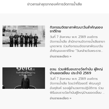
ข่าวสารล่าสุดจากองค์การจัดการน้ำเสีย
กิจกรรมจิตอาสาพัฒนาวันสําคัญของ
ชาติไทย
วันที่ 7 สิงหาคม พ.ศ. 2569 องค์การ
จัดการน้ำเสีย สำนักงาานจัดการน้ำเสียสาขา
มุกดาหาร ร่วมกิจกรรมจิตอาสาพัฒนาวัน
สําคัญของชาติไทย “วันคล้ายวันพระราช
สมภพ สมเด็จพระนางเจ้าสิริกิติ์พระบรม
อ่านรายละเอียด »
ราชินีนาถ พระบรมราชชนนีพันปีหลวง และ
วันแม่แห่งชาติ 12 สิงหาคม” โดยมีนายชลิต
อจน. ร่วมพิธีมอบรางวัลกำนัน ผู้ใหญ่
ทิพย์คำ รองผู้ว่าราชการจังหวัดมุกดาหาร
บ้านยอดเยี่ยม ประจำปี 2569
เป็นประธานในพิธี ณ เรือนจําชั่วคราวนาโสก
ตําบลนาโสก อําเภอเมืองมุกดาหาร จังหวัด
วันที่ 7 สิงหาคม พ.ศ. 2569 องค์การ
มุกดาหาร โดยในกิจกรรมได้ร่วมปลูกป่า และ
จัดการน้ำเสีย โดยว่าที่ร้อยตรี พัฒนภูมิ
ทําความสะอาดภายในบริเวณ จัดกิจกรรม
อังศุสิงห์ รองผู้อำนวยการปฏิบัติการ ร่วม
เพื่อถวายเป็นพระราชกุศล สมเด็จพระนาง
พิธีมอบรางวัลกำนันผู้ใหญ่บ้านยอดเยี่ยม ณ
เจ้าสิริกิติ์พระบรมราชินีนาถ พระบรมราช
ทำเนียบรัฐบาล โดยมีนายอนุทิน ชาญวีรกูล
อ่านรายละเอียด »
ชนนีพันปีหลวง พร้อมถวายสัจปฏิญาณ
นายกรัฐมนตรีและรัฐมนตรีว่าการกระทรวง
ทำความดีด้วยหัวใจ
มหาดไทย เป็นประธานมอบรางวัลแหนบ