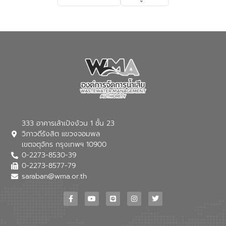
เกี่ยวกับสาเหตุและผลกระทบของน้ำเสีย
แนวทางการลดการเกิดน้ำเสียจากแหล่ง
กำเนิด การบำบัดน้ำเสียเบื้องต้นในครัวเรือน
ณ เทศบาลตำบลบางเลน จังหวัดนครปฐม
333 อาคารเล้าเป้งง้วน 1 ชั้น 23
วิภาวดีรังสิต แขวงจอมพล
เขตจตุจักร กรุงเทพฯ 10900
0-2273-8530-39
0-2273-8577-79
saraban@wma.or.th