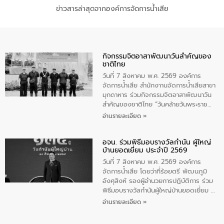
ข่าวสารล่าสุดจากองค์การจัดการน้ำเสีย
กิจกรรมจิตอาสาพัฒนาวันสําคัญของ
ชาติไทย
วันที่ 7 สิงหาคม พ.ศ. 2569 องค์การ
จัดการน้ำเสีย สำนักงาานจัดการน้ำเสียสาขา
มุกดาหาร ร่วมกิจกรรมจิตอาสาพัฒนาวัน
สําคัญของชาติไทย “วันคล้ายวันพระราช
สมภพ สมเด็จพระนางเจ้าสิริกิติ์พระบรม
อ่านรายละเอียด »
ราชินีนาถ พระบรมราชชนนีพันปีหลวง และ
วันแม่แห่งชาติ 12 สิงหาคม” โดยมีนายชลิต
อจน. ร่วมพิธีมอบรางวัลกำนัน ผู้ใหญ่
ทิพย์คำ รองผู้ว่าราชการจังหวัดมุกดาหาร
บ้านยอดเยี่ยม ประจำปี 2569
เป็นประธานในพิธี ณ เรือนจําชั่วคราวนาโสก
ตําบลนาโสก อําเภอเมืองมุกดาหาร จังหวัด
วันที่ 7 สิงหาคม พ.ศ. 2569 องค์การ
มุกดาหาร โดยในกิจกรรมได้ร่วมปลูกป่า และ
จัดการน้ำเสีย โดยว่าที่ร้อยตรี พัฒนภูมิ
ทําความสะอาดภายในบริเวณ จัดกิจกรรม
อังศุสิงห์ รองผู้อำนวยการปฏิบัติการ ร่วม
เพื่อถวายเป็นพระราชกุศล สมเด็จพระนาง
พิธีมอบรางวัลกำนันผู้ใหญ่บ้านยอดเยี่ยม ณ
เจ้าสิริกิติ์พระบรมราชินีนาถ พระบรมราช
ทำเนียบรัฐบาล โดยมีนายอนุทิน ชาญวีรกูล
อ่านรายละเอียด »
ชนนีพันปีหลวง พร้อมถวายสัจปฏิญาณ
นายกรัฐมนตรีและรัฐมนตรีว่าการกระทรวง
ทำความดีด้วยหัวใจ
มหาดไทย เป็นประธานมอบรางวัลแหนบ