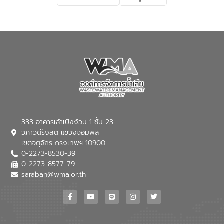
เกี่ยวกับสาเหตุและผลกระทบของน้ำเสีย
แนวทางการลดการเกิดน้ำเสียจากแหล่ง
กำเนิด การบำบัดน้ำเสียเบื้องต้นในครัวเรือน
ณ เทศบาลตำบลบางเลน จังหวัดนครปฐม
333 อาคารเล้าเป้งง้วน 1 ชั้น 23
วิภาวดีรังสิต แขวงจอมพล
เขตจตุจักร กรุงเทพฯ 10900
0-2273-8530-39
0-2273-8577-79
saraban@wma.or.th