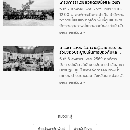
โครงการราไวย์สวยด้วยมือและใจเรา
ทองคำและประกาศเกียรติคุณให้แก่ กำนัน
ผู้ใหญ่บ้านยอดเยี่ยม พร้อมกล่าวชื่นชม ให้
วันที่ 7 สิงหาคม พ.ศ. 2569 เวลา 9:00-
โอวาท และมอบนโยบาย
12:00 น. องค์การจัดการน้ำเสีย สำนักงาน
จัดการน้ำเสียสาขาภูเก็ต พื้นที่ศูนย์บริหาร
จัดการคุณภาพน้ำเทศบาลตำบลราไวย์ เข้า
ร่วมโครงการราไวย์สวยด้วยมือและใจเรา
อ่านรายละเอียด »
โดยมีนายเทมส์ ไกรทัศน์ นายกเทศมนตรี
ตำบลราไวย์ เจ้าหน้าที่เทศบาล ชาวบ้าน
โครงการส่งเสริมความรู้และการมีส่วน
ประชาชน ตัวแทนจากโรงแรมต่างๆ ในเขต
ร่วมของประชาชนในการป้องกันและ
เทศบาลตำบลราไวย์ ศูนย์บริหารจัดการ
แก้ไขปัญหาน้ำเสียอย่างยั่งยืน
คุณภาพน้ำเทศบาลตำบลราไวย์ นำโดยนาย
วันที่ 6 สิงหาคม พ.ศ. 2569 องค์การ
น้อย แก้วเศษ ผู้จัดการสำนักงานจัดการน้ำ
จัดการน้ำเสีย สำนักงานจัดการน้ำเสียสาขา
เสียสาขาภูเก็ต พร้อมด้วยเจ้าหน้าที่ จำนวน
นครปฐม ศูนย์บริหารจัดการคุณภาพน้ำ
5 คน ร่วมทำกิจกรรม ทำความสะอาด
เทศบาลตำบลบางเลน จังหวัดนครปฐม จัด
ชายหาดและแหล่งท่องเที่ยว ณ บริเวณ
กิจกรรมภายใต้โครงการส่งเสริมความรู้และ
อ่านรายละเอียด »
แหลมพรหมเทพ หมู่ที่ 6 ตำบลราไวย์
การมีส่วนร่วมของประชาชนในการป้องกัน
อำเภอเมือง จังหวัดภูเก็ต
และแก้ไขปัญหาน้ำเสียอย่างยั่งยืน ตาม
นโยบาย “มหาดไทย ทำ ทัน ที Action 5
PLUS” โดยจัดอบรมให้ความรู้แก่ประชาชน
และนักเรียน เพื่อส่งเสริมความรู้ด้านการ
จัดการน้ำเสียและสร้างจิตสำนึกในการ
หมวดหมู่
อนุรักษ์สิ่งแวดล้อม ในหัวข้อ “น้ำเสียชุมชน
และการบำบัดน้ำเสียเบื้องต้น” โดยให้ความรู้
ข่าวประชาสัมพันธ์
ข่าวผู้บริหาร