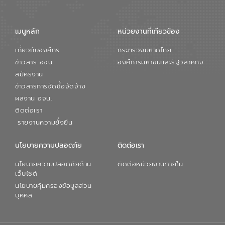
จัดการน้ำยุคใหม่ต้องมุ่งเน้นความคุ้มค่า
ตลอดระบบ โดยการนำน้ำบำบัดกลับมาใช้ใหม่
จะช่วยลดการพึ่งพาน้ำธรรมชาติและสร้าง
เมนูหลัก
หน่วยงานที่เกียวข้อง
สมดุลทางเศรษฐกิจและสิ่งแวดล้อมได้อย่าง
เป็นรูปธรรม ความร่วมมือระหว่างภาครัฐและ
เกี่ยวกับองค์กร
กระทรวงมหาดไทย
ภาคเอกชนในครั้งนี้ นับเป็นก้าวสำคัญของ
องค์การจัดการน้ำเสีย (อจน.) ในการร่วมวาง
ข่าวสาร อจน.
องค์การมหาชนและรัฐวิสาหกิจ
รากฐานโครงสร้างพื้นฐานด้านน้ำของ
สมัครงาน
ประเทศ เพื่อยกระดับประสิทธิภาพการใช้
ข่าวสารการจัดซื้อจัดจ้าง
ทรัพยากรน้ำให้เกิดประโยชน์สูงสุดและเป็นไป
ผลงาน อจน.
ตามมาตรฐานสากล
ติดต่อเรา
รายงานความยั่งยืน
นโยบายความปลอดภัย
ติดต่อเรา
นโยบายความปลอดภัยด้าน
ติดต่อหน่วยงานภายใน
เว็บไซต์
นโยบายคุ้มครองข้อมูลส่วน
บุคคล