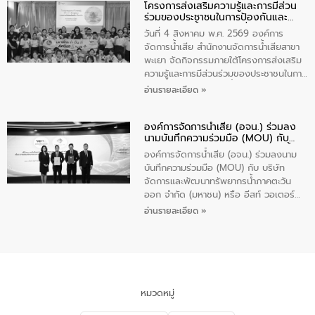
โครงการส่งเสริมความรู้และการมีส่วน
“ชุมชนร่วมใจ น้ำใสยั่งยืน” ได้บรรยายให้
ร่วมของประชาชนในการป้องกันและ
ความรู้เกี่ยวกับการจัดการน้ำเสียและการใช้
แก้ไขปัญหาน้ำเสียอย่างยั่งยืน
ถังดักไขมันให้แก่นักเรียนโรงเรียนวัดบ่อ
วันที่ 4 สิงหาคม พ.ศ. 2569 องค์การ
(นันทวิทยา) เทศบาลนครปากเกร็ด อำเภอ
จัดการน้ำเสีย สำนักงานจัดการน้ำเสียสาขา
ปากเกร็ด จังหวัดนนทบุรี จำนวน 30 คน
พะเยา จัดกิจกรรมภายใต้โครงการส่งเสริม
ความรู้และการมีส่วนร่วมของประชาชนในการ
ป้องกันและแก้ไขปัญหาน้ำเสียอย่างยั่งยืน
อ่านรายละเอียด »
ตามนโยบาย “มหาดไทย ทำทันที Action 5
Plus” โดยจัดอบรมให้ความรู้เรื่องน้ำเสีย
องค์การจัดการน้ำเสีย (อจน.) ร่วมลง
ชุมชนและการบำบัดน้ำเสียเบื้องต้น ให้กับ
นามบันทึกความร่วมมือ (MOU) กับ
นักเรียนชั้นประถมศึกษาปีที่ 5 โรงเรียน
บริษัท จัดการและพัฒนาทรัพยากรน้ำ
เทศบาล 1 (พะเยาประชานุกูล) จำนวน 30
องค์การจัดการน้ำเสีย (อจน.) ร่วมลงนาม
ภาคตะวันออก จำกัด (มหาชน) หรือ อีส
คน
บันทึกความร่วมมือ (MOU) กับ บริษัท
ท์ วอเตอร์
จัดการและพัฒนาทรัพยากรน้ำภาคตะวัน
ออก จำกัด (มหาชน) หรือ อีสท์ วอเตอร์
เมื่อวันอังคารที่ 4 สิงหาคม 2569 ณ ห้อง
อ่านรายละเอียด »
อเนกประสงค์ ชั้น 22 อาคารอีสท์วอเตอร์
ในหัวข้อ “การร่วมศึกษาแนวทางการบริหาร
จัดการน้ำเสียและการนำน้ำกลับมาใช้ประโยชน์
ของประเทศไทย” เพื่อยกระดับการบริหาร
จัดการทรัพยากรน้ำ เสริมสร้างความมั่นคง
ด้านน้ำของประเทศ และเตรียมความพร้อม
หมวดหมู่
รองรับการเติบโตของเมือง รวมถึงการ
ลงทุนในอุตสาหกรรมแห่งอนาคต ตลอดจน