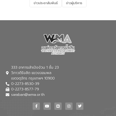
ข่าวประชาสัมพันธ์
ข่าวผู้บริหาร
มุ่งตอบโจทย์ความท้าทายจากวิกฤตการ
เปลี่ยนแปลงสภาพภูมิอากาศและความเสี่ยง
ภัยแล้งในระยะยาว การประสานความร่วมมือ
ในครั้งนี้เป็นการดึงจุดแข็งและความ
เชี่ยวชาญด้านระบบบำบัดน้ำเสียที่เป็นมิตร
ต่อสิ่งแวดล้อมของ องค์การจัดการน้ำเสีย
(อจน.) มาผสานกับประสบการณ์และ
เทคโนโลยีโครงข่ายน้ำครบวงจรในพื้นที่ EEC
ของอีสท์ วอเตอร์ เพื่อร่วมกันศึกษา
เทคโนโลยีการปรับปรุงคุณภาพน้ำ (Water
Reuse) และพัฒนารูปแบบการดำเนินงาน
ร่วมกับท้องถิ่นให้เกิดระบบบริหารจัดการน้ำ
อย่างเป็นรูปธรรม เพื่อรองรับความต้องการ
333 อาคารเล้าเป้งง้วน 1 ชั้น 23
ใช้น้ำที่พุ่งสูงขึ้นจากการขยายตัวของ
วิภาวดีรังสิต แขวงจอมพล
อุตสาหกรรม นายชีระ วงศบูรณะ ผู้อำนวย
เขตจตุจักร กรุงเทพฯ 10900
การองค์การจัดการน้ำเสีย กล่าวถึงภารกิจ
0-2273-8530-39
หลักของ อจน. ในการพัฒนาระบบบำบัดน้ำ
เสียเมื่อผสานกับความเชี่ยวชาญของอีสท์
0-2273-8577-79
วอเตอร์ จะช่วยขับเคลื่อนการศึกษาทั้งในมิติ
saraban@wma.or.th
ทางเทคนิคและความคุ้มค่าทางเศรษฐกิจ
เพื่อสนับสนุนการพัฒนาเมืองอย่างยั่งยืน
ขณะที่ นายบดินทร์ อุดล กรรมการผู้อำนวย
การใหญ่ อีสท์ วอเตอร์ ย้ำว่า การบริหาร