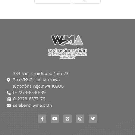
ผลกระทบของน้ำเสีย แนวทางการลดการ
เกิดน้ำเสียจากแหล่งกำเนิด การบำบัดน้ำเสีย
เบื้องต้นในครัวเรือน ณ ชุมชนวัดหอไตร
ปิฏการาม อำเภอเมืองกาฬสินธุ์ จังหวัด
กาฬสินธุ์
333 อาคารเล้าเป้งง้วน 1 ชั้น 23
วิภาวดีรังสิต แขวงจอมพล
เขตจตุจักร กรุงเทพฯ 10900
0-2273-8530-39
0-2273-8577-79
saraban@wma.or.th