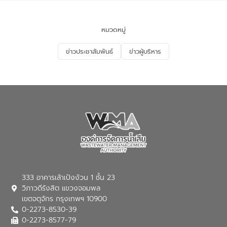
การใหญ่ อีสท์ วอเตอร์ ย้ำว่า การบริหาร
กาฬสินธุ์ จังหวัดกาฬสินธุ์
พลพีร์ สุวรรณฉวี รัฐมนตรีช่วยว่าการ
จัดการน้ำยุคใหม่ต้องมุ่งเน้นความคุ้มค่า
กระทรวงมหาดไทย (มท.2) เป็นประธานในพิธี
ตลอดระบบ โดยการนำน้ำบำบัดกลับมาใช้ใหม่
เปิด ปัจจุบันกรมที่ดินเปิดให้บริการสำนักงาน
หมวดหมู่
จะช่วยลดการพึ่งพาน้ำธรรมชาติและสร้าง
ที่ดินอิเล็กทรอนิกส์ต่างสำนักงานแบบ
สมดุลทางเศรษฐกิจและสิ่งแวดล้อมได้อย่าง
ออนไลน์ ครบ 77 จังหวัด 462 สำนักงาน
ข่าวประชาสัมพันธ์
ข่าวผู้บริหาร
เป็นรูปธรรม ความร่วมมือระหว่างภาครัฐและ
ทั่วประเทศ พร้อมยกระดับสำนักงานที่ดิน
ภาคเอกชนในครั้งนี้ นับเป็นก้าวสำคัญของ
กรุงเทพมหานครและสาขา รวม 17 แห่ง เป็น
องค์การจัดการน้ำเสีย (อจน.) ในการร่วมวาง
สำนักงานที่ดินอิเล็กทรอนิกส์ทั้งระบบ ช่วย
รากฐานโครงสร้างพื้นฐานด้านน้ำของ
ประชาชนลดการเดินทาง ประหยัดเวลาและค่า
ประเทศ เพื่อยกระดับประสิทธิภาพการใช้
ใช้จ่าย ยกระดับบริการภาครัฐให้สะดวก
ทรัพยากรน้ำให้เกิดประโยชน์สูงสุดและเป็นไป
รวดเร็ว โปร่งใส และปลอดภัย
ตามมาตรฐานสากล
333 อาคารเล้าเป้งง้วน 1 ชั้น 23
วิภาวดีรังสิต แขวงจอมพล
เขตจตุจักร กรุงเทพฯ 10900
0-2273-8530-39
0-2273-8577-79