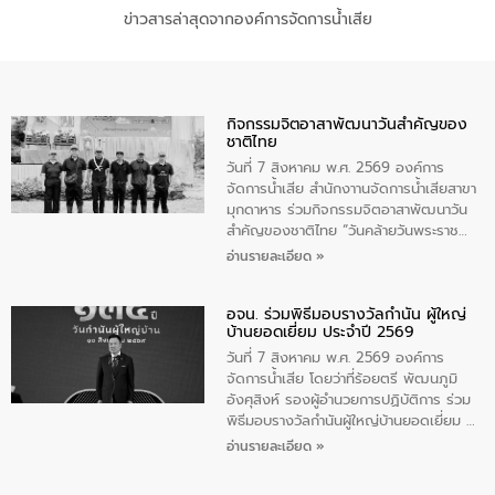
ข่าวสารล่าสุดจากองค์การจัดการน้ำเสีย
กิจกรรมจิตอาสาพัฒนาวันสําคัญของ
ชาติไทย
วันที่ 7 สิงหาคม พ.ศ. 2569 องค์การ
จัดการน้ำเสีย สำนักงาานจัดการน้ำเสียสาขา
มุกดาหาร ร่วมกิจกรรมจิตอาสาพัฒนาวัน
สําคัญของชาติไทย “วันคล้ายวันพระราช
สมภพ สมเด็จพระนางเจ้าสิริกิติ์พระบรม
อ่านรายละเอียด »
ราชินีนาถ พระบรมราชชนนีพันปีหลวง และ
วันแม่แห่งชาติ 12 สิงหาคม” โดยมีนายชลิต
อจน. ร่วมพิธีมอบรางวัลกำนัน ผู้ใหญ่
ทิพย์คำ รองผู้ว่าราชการจังหวัดมุกดาหาร
บ้านยอดเยี่ยม ประจำปี 2569
เป็นประธานในพิธี ณ เรือนจําชั่วคราวนาโสก
ตําบลนาโสก อําเภอเมืองมุกดาหาร จังหวัด
วันที่ 7 สิงหาคม พ.ศ. 2569 องค์การ
มุกดาหาร โดยในกิจกรรมได้ร่วมปลูกป่า และ
จัดการน้ำเสีย โดยว่าที่ร้อยตรี พัฒนภูมิ
ทําความสะอาดภายในบริเวณ จัดกิจกรรม
อังศุสิงห์ รองผู้อำนวยการปฏิบัติการ ร่วม
เพื่อถวายเป็นพระราชกุศล สมเด็จพระนาง
พิธีมอบรางวัลกำนันผู้ใหญ่บ้านยอดเยี่ยม ณ
เจ้าสิริกิติ์พระบรมราชินีนาถ พระบรมราช
ทำเนียบรัฐบาล โดยมีนายอนุทิน ชาญวีรกูล
อ่านรายละเอียด »
ชนนีพันปีหลวง พร้อมถวายสัจปฏิญาณ
นายกรัฐมนตรีและรัฐมนตรีว่าการกระทรวง
ทำความดีด้วยหัวใจ
มหาดไทย เป็นประธานมอบรางวัลแหนบ