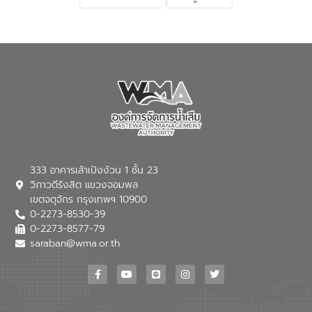
เกี่ยวกับสาเหตุและผลกระทบของน้ำเสีย
แนวทางการลดการเกิดน้ำเสียจากแหล่ง
กำเนิด การบำบัดน้ำเสียเบื้องต้นในครัวเรือน
ณ เทศบาลตำบลบางเลน จังหวัดนครปฐม
333 อาคารเล้าเป้งง้วน 1 ชั้น 23
วิภาวดีรังสิต แขวงจอมพล
เขตจตุจักร กรุงเทพฯ 10900
0-2273-8530-39
0-2273-8577-79
saraban@wma.or.th