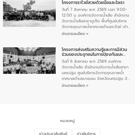
โครงการราไวย์สวยด้วยมือและใจเรา
ทองคำและประกาศเกียรติคุณให้แก่ กำนัน
ผู้ใหญ่บ้านยอดเยี่ยม พร้อมกล่าวชื่นชม ให้
วันที่ 7 สิงหาคม พ.ศ. 2569 เวลา 9:00-
โอวาท และมอบนโยบาย
12:00 น. องค์การจัดการน้ำเสีย สำนักงาน
จัดการน้ำเสียสาขาภูเก็ต พื้นที่ศูนย์บริหาร
จัดการคุณภาพน้ำเทศบาลตำบลราไวย์ เข้า
ร่วมโครงการราไวย์สวยด้วยมือและใจเรา
อ่านรายละเอียด »
โดยมีนายเทมส์ ไกรทัศน์ นายกเทศมนตรี
ตำบลราไวย์ เจ้าหน้าที่เทศบาล ชาวบ้าน
โครงการส่งเสริมความรู้และการมีส่วน
ประชาชน ตัวแทนจากโรงแรมต่างๆ ในเขต
ร่วมของประชาชนในการป้องกันและ
เทศบาลตำบลราไวย์ ศูนย์บริหารจัดการ
แก้ไขปัญหาน้ำเสียอย่างยั่งยืน
คุณภาพน้ำเทศบาลตำบลราไวย์ นำโดยนาย
วันที่ 6 สิงหาคม พ.ศ. 2569 องค์การ
น้อย แก้วเศษ ผู้จัดการสำนักงานจัดการน้ำ
จัดการน้ำเสีย สำนักงานจัดการน้ำเสียสาขา
เสียสาขาภูเก็ต พร้อมด้วยเจ้าหน้าที่ จำนวน
นครปฐม ศูนย์บริหารจัดการคุณภาพน้ำ
5 คน ร่วมทำกิจกรรม ทำความสะอาด
เทศบาลตำบลบางเลน จังหวัดนครปฐม จัด
ชายหาดและแหล่งท่องเที่ยว ณ บริเวณ
กิจกรรมภายใต้โครงการส่งเสริมความรู้และ
อ่านรายละเอียด »
แหลมพรหมเทพ หมู่ที่ 6 ตำบลราไวย์
การมีส่วนร่วมของประชาชนในการป้องกัน
อำเภอเมือง จังหวัดภูเก็ต
และแก้ไขปัญหาน้ำเสียอย่างยั่งยืน ตาม
นโยบาย “มหาดไทย ทำ ทัน ที Action 5
PLUS” โดยจัดอบรมให้ความรู้แก่ประชาชน
และนักเรียน เพื่อส่งเสริมความรู้ด้านการ
จัดการน้ำเสียและสร้างจิตสำนึกในการ
หมวดหมู่
อนุรักษ์สิ่งแวดล้อม ในหัวข้อ “น้ำเสียชุมชน
และการบำบัดน้ำเสียเบื้องต้น” โดยให้ความรู้
ข่าวประชาสัมพันธ์
ข่าวผู้บริหาร