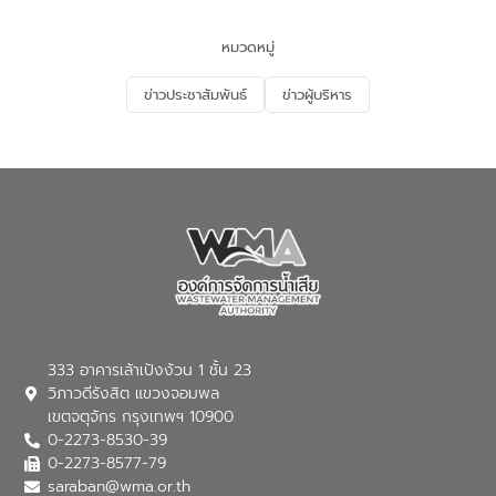
และนักเรียน เพื่อส่งเสริมความรู้ด้านการ
จัดการน้ำเสียและสร้างจิตสำนึกในการ
หมวดหมู่
อนุรักษ์สิ่งแวดล้อม ในหัวข้อ “น้ำเสียชุมชน
และการบำบัดน้ำเสียเบื้องต้น” โดยให้ความรู้
ข่าวประชาสัมพันธ์
ข่าวผู้บริหาร
เกี่ยวกับสาเหตุและผลกระทบของน้ำเสีย
แนวทางการลดการเกิดน้ำเสียจากแหล่ง
กำเนิด การบำบัดน้ำเสียเบื้องต้นในครัวเรือน
ณ เทศบาลตำบลบางเลน จังหวัดนครปฐม
333 อาคารเล้าเป้งง้วน 1 ชั้น 23
วิภาวดีรังสิต แขวงจอมพล
เขตจตุจักร กรุงเทพฯ 10900
0-2273-8530-39
0-2273-8577-79
saraban@wma.or.th