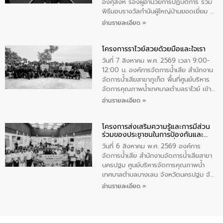
ทําความสะอาดภายในบริเวณ จัดกิจกรรม
อังศุสิงห์ รองผู้อำนวยการปฏิบัติการ ร่วม
เพื่อถวายเป็นพระราชกุศล สมเด็จพระนาง
พิธีมอบรางวัลกำนันผู้ใหญ่บ้านยอดเยี่ยม ณ
เจ้าสิริกิติ์พระบรมราชินีนาถ พระบรมราช
ทำเนียบรัฐบาล โดยมีนายอนุทิน ชาญวีรกูล
อ่านรายละเอียด »
ชนนีพันปีหลวง พร้อมถวายสัจปฏิญาณ
นายกรัฐมนตรีและรัฐมนตรีว่าการกระทรวง
ทำความดีด้วยหัวใจ
มหาดไทย เป็นประธานมอบรางวัลแหนบ
โครงการราไวย์สวยด้วยมือและใจเรา
ทองคำและประกาศเกียรติคุณให้แก่ กำนัน
ผู้ใหญ่บ้านยอดเยี่ยม พร้อมกล่าวชื่นชม ให้
วันที่ 7 สิงหาคม พ.ศ. 2569 เวลา 9:00-
โอวาท และมอบนโยบาย
12:00 น. องค์การจัดการน้ำเสีย สำนักงาน
จัดการน้ำเสียสาขาภูเก็ต พื้นที่ศูนย์บริหาร
จัดการคุณภาพน้ำเทศบาลตำบลราไวย์ เข้า
ร่วมโครงการราไวย์สวยด้วยมือและใจเรา
อ่านรายละเอียด »
โดยมีนายเทมส์ ไกรทัศน์ นายกเทศมนตรี
ตำบลราไวย์ เจ้าหน้าที่เทศบาล ชาวบ้าน
โครงการส่งเสริมความรู้และการมีส่วน
ประชาชน ตัวแทนจากโรงแรมต่างๆ ในเขต
ร่วมของประชาชนในการป้องกันและ
เทศบาลตำบลราไวย์ ศูนย์บริหารจัดการ
แก้ไขปัญหาน้ำเสียอย่างยั่งยืน
คุณภาพน้ำเทศบาลตำบลราไวย์ นำโดยนาย
วันที่ 6 สิงหาคม พ.ศ. 2569 องค์การ
น้อย แก้วเศษ ผู้จัดการสำนักงานจัดการน้ำ
จัดการน้ำเสีย สำนักงานจัดการน้ำเสียสาขา
เสียสาขาภูเก็ต พร้อมด้วยเจ้าหน้าที่ จำนวน
นครปฐม ศูนย์บริหารจัดการคุณภาพน้ำ
5 คน ร่วมทำกิจกรรม ทำความสะอาด
เทศบาลตำบลบางเลน จังหวัดนครปฐม จัด
ชายหาดและแหล่งท่องเที่ยว ณ บริเวณ
กิจกรรมภายใต้โครงการส่งเสริมความรู้และ
อ่านรายละเอียด »
แหลมพรหมเทพ หมู่ที่ 6 ตำบลราไวย์
การมีส่วนร่วมของประชาชนในการป้องกัน
อำเภอเมือง จังหวัดภูเก็ต
และแก้ไขปัญหาน้ำเสียอย่างยั่งยืน ตาม
นโยบาย “มหาดไทย ทำ ทัน ที Action 5
PLUS” โดยจัดอบรมให้ความรู้แก่ประชาชน