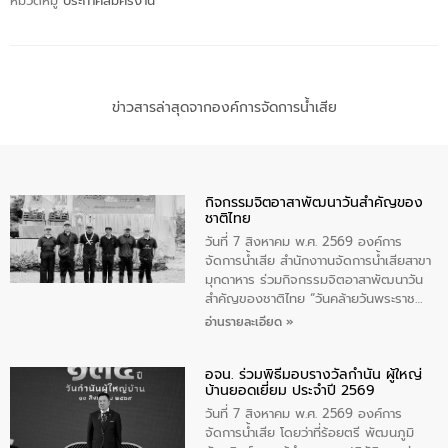
หมวดหมู่
ประกาศสมัครงาน
ข่าวสารล่าสุดจากองค์การจัดการน้ำเสีย
กิจกรรมจิตอาสาพัฒนาวันสําคัญของ
ชาติไทย
วันที่ 7 สิงหาคม พ.ศ. 2569 องค์การ
จัดการน้ำเสีย สำนักงาานจัดการน้ำเสียสาขา
มุกดาหาร ร่วมกิจกรรมจิตอาสาพัฒนาวัน
สําคัญของชาติไทย “วันคล้ายวันพระราช
สมภพ สมเด็จพระนางเจ้าสิริกิติ์พระบรม
อ่านรายละเอียด »
ราชินีนาถ พระบรมราชชนนีพันปีหลวง และ
วันแม่แห่งชาติ 12 สิงหาคม” โดยมีนายชลิต
อจน. ร่วมพิธีมอบรางวัลกำนัน ผู้ใหญ่
ทิพย์คำ รองผู้ว่าราชการจังหวัดมุกดาหาร
บ้านยอดเยี่ยม ประจำปี 2569
เป็นประธานในพิธี ณ เรือนจําชั่วคราวนาโสก
ตําบลนาโสก อําเภอเมืองมุกดาหาร จังหวัด
วันที่ 7 สิงหาคม พ.ศ. 2569 องค์การ
มุกดาหาร โดยในกิจกรรมได้ร่วมปลูกป่า และ
จัดการน้ำเสีย โดยว่าที่ร้อยตรี พัฒนภูมิ