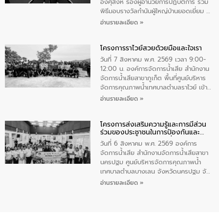
ทําความสะอาดภายในบริเวณ จัดกิจกรรม
อังศุสิงห์ รองผู้อำนวยการปฏิบัติการ ร่วม
เพื่อถวายเป็นพระราชกุศล สมเด็จพระนาง
พิธีมอบรางวัลกำนันผู้ใหญ่บ้านยอดเยี่ยม ณ
เจ้าสิริกิติ์พระบรมราชินีนาถ พระบรมราช
ทำเนียบรัฐบาล โดยมีนายอนุทิน ชาญวีรกูล
อ่านรายละเอียด »
ชนนีพันปีหลวง พร้อมถวายสัจปฏิญาณ
นายกรัฐมนตรีและรัฐมนตรีว่าการกระทรวง
ทำความดีด้วยหัวใจ
มหาดไทย เป็นประธานมอบรางวัลแหนบ
โครงการราไวย์สวยด้วยมือและใจเรา
ทองคำและประกาศเกียรติคุณให้แก่ กำนัน
ผู้ใหญ่บ้านยอดเยี่ยม พร้อมกล่าวชื่นชม ให้
วันที่ 7 สิงหาคม พ.ศ. 2569 เวลา 9:00-
โอวาท และมอบนโยบาย
12:00 น. องค์การจัดการน้ำเสีย สำนักงาน
จัดการน้ำเสียสาขาภูเก็ต พื้นที่ศูนย์บริหาร
จัดการคุณภาพน้ำเทศบาลตำบลราไวย์ เข้า
ร่วมโครงการราไวย์สวยด้วยมือและใจเรา
อ่านรายละเอียด »
โดยมีนายเทมส์ ไกรทัศน์ นายกเทศมนตรี
ตำบลราไวย์ เจ้าหน้าที่เทศบาล ชาวบ้าน
โครงการส่งเสริมความรู้และการมีส่วน
ประชาชน ตัวแทนจากโรงแรมต่างๆ ในเขต
ร่วมของประชาชนในการป้องกันและ
เทศบาลตำบลราไวย์ ศูนย์บริหารจัดการ
แก้ไขปัญหาน้ำเสียอย่างยั่งยืน
คุณภาพน้ำเทศบาลตำบลราไวย์ นำโดยนาย
วันที่ 6 สิงหาคม พ.ศ. 2569 องค์การ
น้อย แก้วเศษ ผู้จัดการสำนักงานจัดการน้ำ
จัดการน้ำเสีย สำนักงานจัดการน้ำเสียสาขา
เสียสาขาภูเก็ต พร้อมด้วยเจ้าหน้าที่ จำนวน
นครปฐม ศูนย์บริหารจัดการคุณภาพน้ำ
5 คน ร่วมทำกิจกรรม ทำความสะอาด
เทศบาลตำบลบางเลน จังหวัดนครปฐม จัด
ชายหาดและแหล่งท่องเที่ยว ณ บริเวณ
กิจกรรมภายใต้โครงการส่งเสริมความรู้และ
อ่านรายละเอียด »
แหลมพรหมเทพ หมู่ที่ 6 ตำบลราไวย์
การมีส่วนร่วมของประชาชนในการป้องกัน
อำเภอเมือง จังหวัดภูเก็ต
และแก้ไขปัญหาน้ำเสียอย่างยั่งยืน ตาม
นโยบาย “มหาดไทย ทำ ทัน ที Action 5
PLUS” โดยจัดอบรมให้ความรู้แก่ประชาชน