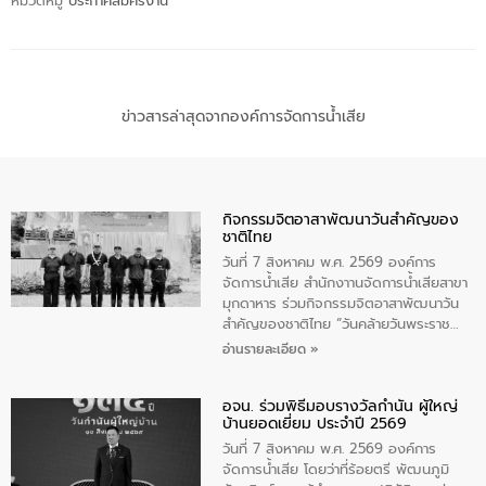
หมวดหมู่
ประกาศสมัครงาน
ข่าวสารล่าสุดจากองค์การจัดการน้ำเสีย
กิจกรรมจิตอาสาพัฒนาวันสําคัญของ
ชาติไทย
วันที่ 7 สิงหาคม พ.ศ. 2569 องค์การ
จัดการน้ำเสีย สำนักงาานจัดการน้ำเสียสาขา
มุกดาหาร ร่วมกิจกรรมจิตอาสาพัฒนาวัน
สําคัญของชาติไทย “วันคล้ายวันพระราช
สมภพ สมเด็จพระนางเจ้าสิริกิติ์พระบรม
อ่านรายละเอียด »
ราชินีนาถ พระบรมราชชนนีพันปีหลวง และ
วันแม่แห่งชาติ 12 สิงหาคม” โดยมีนายชลิต
อจน. ร่วมพิธีมอบรางวัลกำนัน ผู้ใหญ่
ทิพย์คำ รองผู้ว่าราชการจังหวัดมุกดาหาร
บ้านยอดเยี่ยม ประจำปี 2569
เป็นประธานในพิธี ณ เรือนจําชั่วคราวนาโสก
ตําบลนาโสก อําเภอเมืองมุกดาหาร จังหวัด
วันที่ 7 สิงหาคม พ.ศ. 2569 องค์การ
มุกดาหาร โดยในกิจกรรมได้ร่วมปลูกป่า และ
จัดการน้ำเสีย โดยว่าที่ร้อยตรี พัฒนภูมิ