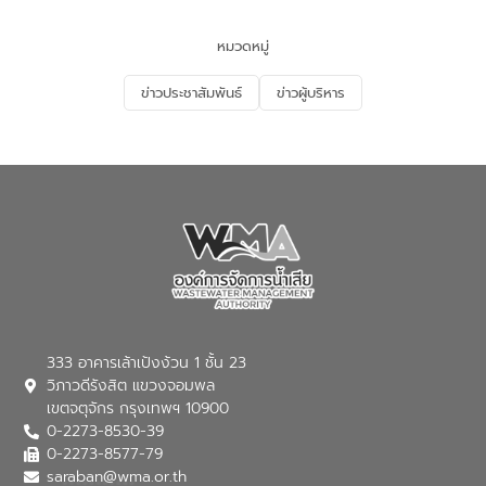
และนักเรียน เพื่อส่งเสริมความรู้ด้านการ
จัดการน้ำเสียและสร้างจิตสำนึกในการ
หมวดหมู่
อนุรักษ์สิ่งแวดล้อม ในหัวข้อ “น้ำเสียชุมชน
และการบำบัดน้ำเสียเบื้องต้น” โดยให้ความรู้
ข่าวประชาสัมพันธ์
ข่าวผู้บริหาร
เกี่ยวกับสาเหตุและผลกระทบของน้ำเสีย
แนวทางการลดการเกิดน้ำเสียจากแหล่ง
กำเนิด การบำบัดน้ำเสียเบื้องต้นในครัวเรือน
ณ เทศบาลตำบลบางเลน จังหวัดนครปฐม
333 อาคารเล้าเป้งง้วน 1 ชั้น 23
วิภาวดีรังสิต แขวงจอมพล
เขตจตุจักร กรุงเทพฯ 10900
0-2273-8530-39
0-2273-8577-79
saraban@wma.or.th