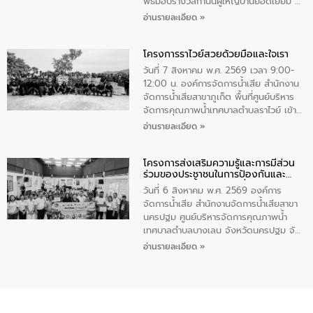
เพื่อถวายเป็นพระราชกุศล สมเด็จพระนาง
พิธีมอบรางวัลกำนันผู้ใหญ่บ้านยอดเยี่ยม ณ
เจ้าสิริกิติ์พระบรมราชินีนาถ พระบรมราช
ทำเนียบรัฐบาล โดยมีนายอนุทิน ชาญวีรกูล
อ่านรายละเอียด »
ชนนีพันปีหลวง พร้อมถวายสัจปฏิญาณ
นายกรัฐมนตรีและรัฐมนตรีว่าการกระทรวง
ทำความดีด้วยหัวใจ
มหาดไทย เป็นประธานมอบรางวัลแหนบ
โครงการราไวย์สวยด้วยมือและใจเรา
ทองคำและประกาศเกียรติคุณให้แก่ กำนัน
ผู้ใหญ่บ้านยอดเยี่ยม พร้อมกล่าวชื่นชม ให้
วันที่ 7 สิงหาคม พ.ศ. 2569 เวลา 9:00-
โอวาท และมอบนโยบาย
12:00 น. องค์การจัดการน้ำเสีย สำนักงาน
จัดการน้ำเสียสาขาภูเก็ต พื้นที่ศูนย์บริหาร
จัดการคุณภาพน้ำเทศบาลตำบลราไวย์ เข้า
ร่วมโครงการราไวย์สวยด้วยมือและใจเรา
อ่านรายละเอียด »
โดยมีนายเทมส์ ไกรทัศน์ นายกเทศมนตรี
ตำบลราไวย์ เจ้าหน้าที่เทศบาล ชาวบ้าน
โครงการส่งเสริมความรู้และการมีส่วน
ประชาชน ตัวแทนจากโรงแรมต่างๆ ในเขต
ร่วมของประชาชนในการป้องกันและ
เทศบาลตำบลราไวย์ ศูนย์บริหารจัดการ
แก้ไขปัญหาน้ำเสียอย่างยั่งยืน
คุณภาพน้ำเทศบาลตำบลราไวย์ นำโดยนาย
วันที่ 6 สิงหาคม พ.ศ. 2569 องค์การ
น้อย แก้วเศษ ผู้จัดการสำนักงานจัดการน้ำ
จัดการน้ำเสีย สำนักงานจัดการน้ำเสียสาขา
เสียสาขาภูเก็ต พร้อมด้วยเจ้าหน้าที่ จำนวน
นครปฐม ศูนย์บริหารจัดการคุณภาพน้ำ
5 คน ร่วมทำกิจกรรม ทำความสะอาด
เทศบาลตำบลบางเลน จังหวัดนครปฐม จัด
ชายหาดและแหล่งท่องเที่ยว ณ บริเวณ
กิจกรรมภายใต้โครงการส่งเสริมความรู้และ
อ่านรายละเอียด »
แหลมพรหมเทพ หมู่ที่ 6 ตำบลราไวย์
การมีส่วนร่วมของประชาชนในการป้องกัน
อำเภอเมือง จังหวัดภูเก็ต
และแก้ไขปัญหาน้ำเสียอย่างยั่งยืน ตาม
นโยบาย “มหาดไทย ทำ ทัน ที Action 5
PLUS” โดยจัดอบรมให้ความรู้แก่ประชาชน
และนักเรียน เพื่อส่งเสริมความรู้ด้านการ