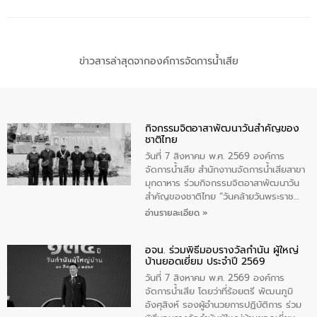
ข่าวสารล่าสุดจากองค์การจัดการน้ำเสีย
กิจกรรมจิตอาสาพัฒนาวันสําคัญของ
ชาติไทย
วันที่ 7 สิงหาคม พ.ศ. 2569 องค์การ
จัดการน้ำเสีย สำนักงาานจัดการน้ำเสียสาขา
มุกดาหาร ร่วมกิจกรรมจิตอาสาพัฒนาวัน
สําคัญของชาติไทย “วันคล้ายวันพระราช
สมภพ สมเด็จพระนางเจ้าสิริกิติ์พระบรม
อ่านรายละเอียด »
ราชินีนาถ พระบรมราชชนนีพันปีหลวง และ
วันแม่แห่งชาติ 12 สิงหาคม” โดยมีนายชลิต
อจน. ร่วมพิธีมอบรางวัลกำนัน ผู้ใหญ่
ทิพย์คำ รองผู้ว่าราชการจังหวัดมุกดาหาร
บ้านยอดเยี่ยม ประจำปี 2569
เป็นประธานในพิธี ณ เรือนจําชั่วคราวนาโสก
ตําบลนาโสก อําเภอเมืองมุกดาหาร จังหวัด
วันที่ 7 สิงหาคม พ.ศ. 2569 องค์การ
มุกดาหาร โดยในกิจกรรมได้ร่วมปลูกป่า และ
จัดการน้ำเสีย โดยว่าที่ร้อยตรี พัฒนภูมิ
ทําความสะอาดภายในบริเวณ จัดกิจกรรม
อังศุสิงห์ รองผู้อำนวยการปฏิบัติการ ร่วม