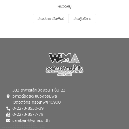
จัดการน้ำเสียและสร้างจิตสำนึกในการ
หมวดหมู่
อนุรักษ์สิ่งแวดล้อม ในหัวข้อ “น้ำเสียชุมชน
และการบำบัดน้ำเสียเบื้องต้น” โดยให้ความรู้
ข่าวประชาสัมพันธ์
ข่าวผู้บริหาร
เกี่ยวกับสาเหตุและผลกระทบของน้ำเสีย
แนวทางการลดการเกิดน้ำเสียจากแหล่ง
กำเนิด การบำบัดน้ำเสียเบื้องต้นในครัวเรือน
ณ เทศบาลตำบลบางเลน จังหวัดนครปฐม
333 อาคารเล้าเป้งง้วน 1 ชั้น 23
วิภาวดีรังสิต แขวงจอมพล
เขตจตุจักร กรุงเทพฯ 10900
0-2273-8530-39
0-2273-8577-79
saraban@wma.or.th