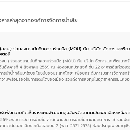
าวสารล่าสุดจากองค์การจัดการน้ำเสีย
ย (อจน.) ร่วมลงนามบันทึกความร่วมมือ (MOU) กับ บริษัท จัดการและพ
อเตอร์
 (อจน.) ร่วมลงนามบันทึกความร่วมมือ (MOU) กับ บริษัท จัดการและพัฒนาท
ื่อวันอังคารที่ 4 สิงหาคม 2569 ณ ห้องอเนกประสงค์ ชั้น 22 อาคารอีสท์วอเ
ะการนำน้ำกลับมาใช้ประโยชน์ของประเทศไทย” เพื่อยกระดับการบริหารจัดการทรั
ความพร้อมรองรับการเติบโตของเมือง รวมถึงการลงทุนในอุตสาหกรรมแห่ง
ี่ยนแปลงสภาพภูมิอากาศและความเสี่ยงภัยแล้งในระยะยาว การประสานความร่วมม
บำบัดน้ำเสียที่เป็นมิตรต่อสิ่งแวดล้อมของ องค์การจัดการน้ำเสีย (อจน.)
ที่ EEC ของอีสท์ วอเตอร์ เพื่อร่วมกันศึกษาเทคโนโลยีการปรับปรุงคุณภาพ
่นให้เกิดระบบบริหารจัดการน้ำอย่างเป็นรูปธรรม เพื่อรองรับความต้องการใช้น้ำ
งศบูรณะ ผู้อำนวยการองค์การจัดการน้ำเสีย กล่าวถึงภารกิจหลักของ อจน. ใ
อรับฟังความคิดเห็นร่างแผนพัฒนากลุ่มจังหวัดภาคตะวันออกเฉียงเหนือ
สท์ วอเตอร์ จะช่วยขับเคลื่อนการศึกษาทั้งในมิติทางเทคนิคและความคุ้มค่าท
 2569 องค์การจัดการน้ำเสีย สำนักงานจัดการน้ำเสียสาขามุกดาหาร เข้าร่วมประ
ี่ นายบดินทร์ อุดล กรรมการผู้อำนวยการใหญ่ อีสท์ วอเตอร์ ย้ำว่า การบริหารจั
ภาคตะวันออกเฉียงเหนือตอนบน 2 (พ.ศ. 2571-2575) ห้องประชุมพระธาตุเชิ
บำบัดกลับมาใช้ใหม่จะช่วยลดการพึ่งพาน้ำธรรมชาติและสร้างสมดุลทางเศรษฐก