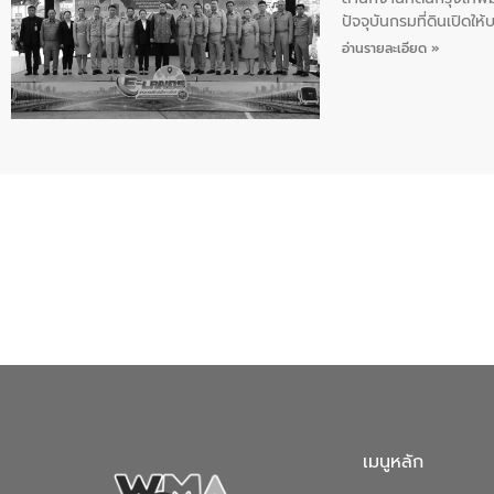
ปัจจุบันกรมที่ดินเปิด
ระดับสำนักงานที่ดินกร
อ่านรายละเอียด »
เวลาและค่าใช้จ่าย ยกร
เมนูหลัก