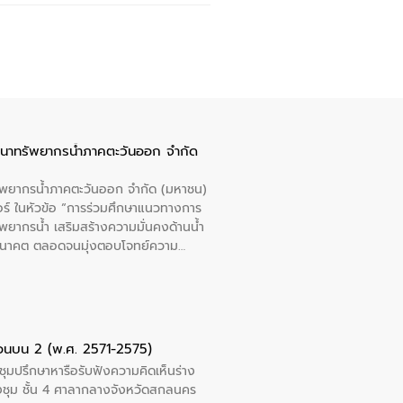
ัฒนาทรัพยากรน้ำภาคตะวันออก จำกัด
รัพยากรน้ำภาคตะวันออก จำกัด (มหาชน)
ตอร์ ในหัวข้อ “การร่วมศึกษาแนวทางการ
พยากรน้ำ เสริมสร้างความมั่นคงด้านน้ำ
อนาคต ตลอดจนมุ่งตอบโจทย์ความ
ือในครั้งนี้เป็นการดึงจุดแข็งและ
 มาผสานกับประสบการณ์และเทคโนโลยีโครง
น้ำ (Water Reuse) และพัฒนารูปแบบการ
ที่พุ่งสูงขึ้นจากการขยายตัวของ
นการพัฒนาระบบบำบัดน้ำเสียเมื่อผสาน
ตอนบน 2 (พ.ศ. 2571-2575)
างเศรษฐกิจ เพื่อสนับสนุนการพัฒนา
ชุมปรึกษาหารือรับฟังความคิดเห็นร่าง
ดการน้ำยุคใหม่ต้องมุ่งเน้นความคุ้มค่า
งชุม ชั้น 4 ศาลากลางจังหวัดสกลนคร
ิจและสิ่งแวดล้อมได้อย่างเป็นรูปธรรม