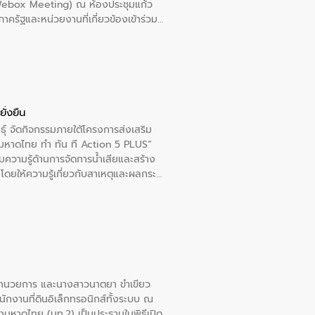
 (Webox Meeting) ณ ห้องประชุมแก้ว
น.) ในการร่วมวางรากฐานโครงสร้างพื้น
ครัฐและหน่วยงานที่เกี่ยวข้องเข้าร่วม
ปตามมาตรฐานสากล
าชการประจำปี และสรุปผลการดำเนินการ
ืนต่อไป
ั่งยืน
ุ์ จัดกิจกรรมภายใต้โครงการส่งเสริม
“มหาดไทย ทำ ทัน ที Action 5 PLUS”
มความรู้ด้านการจัดการน้ำเสียและสร้าง
” โดยให้ความรู้เกี่ยวกับสาเหตุและผลกระ
 ห้องเรียน ป.5/4 โรงเรียนเทศบาล 4
้อำนวยการ และนางสาวนาตยา ขำเขียว
ักงานที่ดินอิเล็กทรอนิกส์ทั้งระบบ ณ
งมหาดไทย (มท.2) เป็นประธานในพิธีเปิด