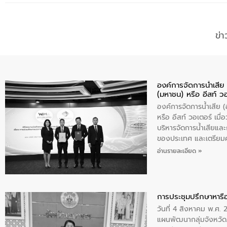
ข่
องค์การจัดการน้ำเสี
(มหาชน) หรือ อีสท์ ว
องค์การจัดการน้ำเสีย
หรือ อีสท์ วอเตอร์ เม
บริหารจัดการน้ำเสียแล
ของประเทศ และเตรียม
ท้าทายจากวิกฤตการเปล
อ่านรายละเอียด »
ความเชี่ยวชาญด้านระบบ
ข่ายน้ำครบวงจรในพื้น
ดำเนินงานร่วมกับท้องถิ
อุตสาหกรรม นายชีระ ว
การประชุมปรึกษาหารื
กับความเชี่ยวชาญของอี
วันที่ 4 สิงหาคม พ.ศ.
เมืองอย่างยั่งยืน ขณะท
แผนพัฒนากลุ่มจังหวัด
ตลอดระบบ โดยการนำน้ำ