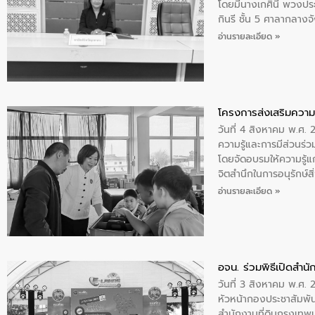
โดยมีนางเกศินี พวงปร
ความร่วมมือระหว่างภาค
กินรี ชั้น 5 ศาลากลาง
ฐานด้านน้ำของประเทศ เ
ประชุม ให้คำปรึกษาหาร
อ่านรายละเอียด »
จัดทำร่างแผน เพื่อกำห
โครงการส่งเสริมความร
วันที่ 4 สิงหาคม พ.ศ.
ความรู้และการมีส่วนร
โดยจัดอบรมให้ความรู้แก
จิตสำนึกในการอนุรักษ์สิ
ทบของน้ำเสีย แนวทางกา
อ่านรายละเอียด »
เฉลิมพระเกียรติกาฬสินธุ
อจน. ร่วมพิธีเปิดสำนัก
วันที่ 3 สิงหาคม พ.ศ
หัวหน้ากองประชาสัมพัน
สำนักงานที่ดินกรุงเทพ