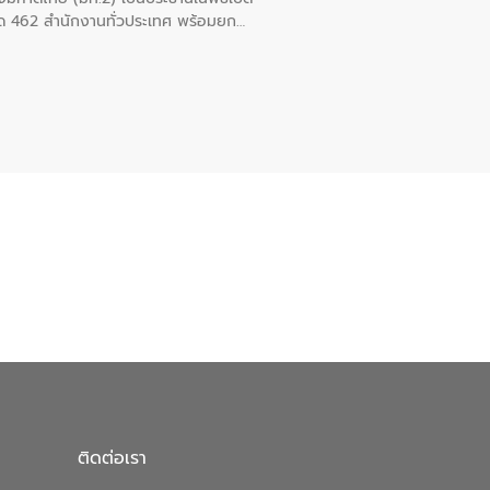
วัด 462 สำนักงานทั่วประเทศ พร้อมยก
บบ ช่วยประชาชนลดการเดินทาง ประหยัด
ติดต่อเรา