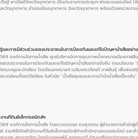
ะดิษฐ์ พาณิชย์จังหวัดมุกดาหาร เป็นประธานการประชุมฯ ผ่านระบบออนไลน์
รัฐและภาคเอกชนในครั้งนี้ นับเป็นก้าวสำคัญของ องค์การจัดการน้ำเสีย (อจ
จังหวัดมุกดาหาร อำเภอเมืองมุกดาหาร จังหวัดมุกดาหาร พร้อมด้วยหน่วยงานภา
พื่อยกระดับประสิทธิภาพการใช้ทรัพยากรน้ำให้เกิดประโยชน์สูงสุดและเป็นไ
ือรับฟังความคิดเห็นเละนำเสนอแผนงานโครงการเพิ่มเติมบรรจุในแผนปฏิบัติร
นดทิศทางการพัฒนากลุ่มจังหวัดในการขับเคลื่อนให้เติบโตอย่างมั่นคงและยั่งย
ู้และการมีส่วนร่วมของประชาชนในการป้องกันและแก้ไขปัญหาน้ำเสียอย่างย
 2569 องค์การจัดการน้ำเสีย ศูนย์บริหารจัดการคุณภาพน้ำเทศบาลเมืองกาฬสินธ
่วมของประชาชนในการป้องกันและแก้ไขปัญหาน้ำเสียอย่างยั่งยืน ตามนโยบาย 
่คณะครูและนักเรียน โรงเรียนเทศบาล4 เฉลิมพระเกียรติ กาฬสินธุ์ เพื่อส่งเสริ
่งแวดล้อมตั้งแต่วัยเรียน ในหัวข้อ “น้ำเสียชุมชนและการบำบัดน้ำเสียเบื้องต้น
รลดการเกิดน้ำเสียจากแหล่งกำเนิด การบำบัดน้ำเสียเบื้องต้นในครัวเรือน ณ
์ จังหวัดกาฬสินธุ์
งานที่ดินอิเล็กทรอนิกส์ฯ
. 2569 องค์การจัดการน้ำเสีย โดยนางดวงแข ยงสุวรรณ ผู้อำนวยการสำนักผู
ธ์ ร่วมพิธีเปิดสำนักงานที่ดินอิเล็กทรอนิกส์ต่างสำนักงานแบบออนไลน์ และสำน
มหานคร สาขาจตุจักร โดยมีนายพลพีร์ สุวรรณฉวี รัฐมนตรีช่วยว่าการกระทรว