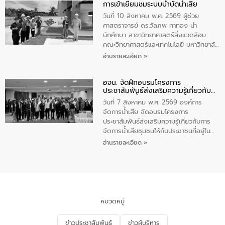
การเข้าเยี่ยมชมระบบบำบัดน้ำเสีย
ความรู้แก่นักเรียนชั้นมัธยมปีที่ 1 โรงเรียน
วัดสว่างอารมณ์ ในเขตเทศบาลตำบลราไวย์
วันที่ 10 สิงหาคม พ.ศ. 2569 ผู้ช่วย
เพื่อส่งเสริมความรู้ด้านการจัดการน้ำเสีย
ศาสตราจารย์ ดร.วัลภพ ทาทอง นำ
การบำบัดน้ำเสียเบื้องต้นในครัวเรือน และ
นักศึกษา สาขาวิทยาศาสตร์สิ่งแวดล้อม
สร้างจิตสำนึกในการอนุรักษ์สิ่งแวดล้อม ใน
คณะวิทยาศาสตร์และเทคโนโลยี มหาวิทยาลัย
การนี้ นายเทมส์ ไกรทัศน์ นายกเทศมนตรี
ราชภัฏเลย เข้าศึกษาดูงานระบบบำบัดน้ำเสีย
อ่านรายละเอียด »
ตำบลราไวย์ เป็นประธานกล่าวเปิดงาน
ณ ศูนย์บริหารจัดการคุณภาพน้ำเทศบาล
เมืองเลย โดยว่าที่ ร.ต.กัญตพงศ์ สีนิล
อจน. จัดฝึกอบรมโครงการ
วิศวกร ให้การต้อนรับ และบรรยายให้ความ
ประชาสัมพันธ์ส่งเสริมความรู้เกี่ยวกับ
รู้
การจัดการน้ำเสีย
วันที่ 7 สิงหาคม พ.ศ. 2569 องค์การ
จัดการน้ำเสีย จัดอบรมโครงการ
ประชาสัมพันธ์ส่งเสริมความรู้เกี่ยวกับการ
จัดการน้ำเสียชุมชนให้กับประชาชนที่อยู่ใน
เขตพื้นที่เทศบาลเมืองอุทัยธานี จำนวน 100
อ่านรายละเอียด »
คน ณ ห้องประชุมเทศบาลเมืองอุทัยธานี
จังหวัดอุทัยธานี โดยมีรองนายกเทศมนตรี
เมืองอุทัยธานี (นายศุภฤกษ์ เอี่ยมละออ)
เป็นประธานพิธีเปิดการอบรม
หมวดหมู่
ข่าวประชาสัมพันธ์
ข่าวผู้บริหาร