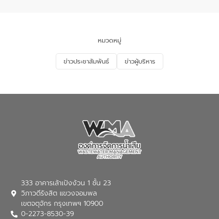
จัดการน้ำเสียและการนำน้ำกลับมาใช้ประโยชน์
ของประเทศไทย” เพื่อยกระดับการบริหาร
จัดการทรัพยากรน้ำ เสริมสร้างความมั่นคง
ด้านน้ำของประเทศ และเตรียมความพร้อม
หมวดหมู่
รองรับการเติบโตของเมือง รวมถึงการ
ลงทุนในอุตสาหกรรมแห่งอนาคต ตลอดจน
ข่าวประชาสัมพันธ์
ข่าวผู้บริหาร
มุ่งตอบโจทย์ความท้าทายจากวิกฤตการ
เปลี่ยนแปลงสภาพภูมิอากาศและความเสี่ยง
ภัยแล้งในระยะยาว การประสานความร่วมมือ
ในครั้งนี้เป็นการดึงจุดแข็งและความ
เชี่ยวชาญด้านระบบบำบัดน้ำเสียที่เป็นมิตร
ต่อสิ่งแวดล้อมของ องค์การจัดการน้ำเสีย
(อจน.) มาผสานกับประสบการณ์และ
เทคโนโลยีโครงข่ายน้ำครบวงจรในพื้นที่ EEC
ของอีสท์ วอเตอร์ เพื่อร่วมกันศึกษา
เทคโนโลยีการปรับปรุงคุณภาพน้ำ (Water
Reuse) และพัฒนารูปแบบการดำเนินงาน
ร่วมกับท้องถิ่นให้เกิดระบบบริหารจัดการน้ำ
อย่างเป็นรูปธรรม เพื่อรองรับความต้องการ
333 อาคารเล้าเป้งง้วน 1 ชั้น 23
ใช้น้ำที่พุ่งสูงขึ้นจากการขยายตัวของ
วิภาวดีรังสิต แขวงจอมพล
อุตสาหกรรม นายชีระ วงศบูรณะ ผู้อำนวย
เขตจตุจักร กรุงเทพฯ 10900
การองค์การจัดการน้ำเสีย กล่าวถึงภารกิจ
0-2273-8530-39
หลักของ อจน. ในการพัฒนาระบบบำบัดน้ำ