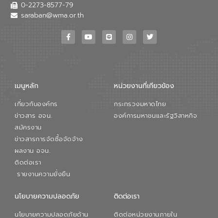
เสียเมื่อผสานกับความเชี่ยวชาญของอีสท์
0-2273-8577-79
วอเตอร์ จะช่วยขับเคลื่อนการศึกษาทั้งในมิติ
saraban@wma.or.th
ทางเทคนิคและความคุ้มค่าทางเศรษฐกิจ
เพื่อสนับสนุนการพัฒนาเมืองอย่างยั่งยืน
ขณะที่ นายบดินทร์ อุดล กรรมการผู้อำนวย
การใหญ่ อีสท์ วอเตอร์ ย้ำว่า การบริหาร
จัดการน้ำยุคใหม่ต้องมุ่งเน้นความคุ้มค่า
ตลอดระบบ โดยการนำน้ำบำบัดกลับมาใช้ใหม่
จะช่วยลดการพึ่งพาน้ำธรรมชาติและสร้าง
เมนูหลัก
หน่วยงานที่เกียวข้อง
สมดุลทางเศรษฐกิจและสิ่งแวดล้อมได้อย่าง
เป็นรูปธรรม ความร่วมมือระหว่างภาครัฐและ
เกี่ยวกับองค์กร
กระทรวงมหาดไทย
ภาคเอกชนในครั้งนี้ นับเป็นก้าวสำคัญของ
องค์การจัดการน้ำเสีย (อจน.) ในการร่วมวาง
ข่าวสาร อจน.
องค์การมหาชนและรัฐวิสาหกิจ
รากฐานโครงสร้างพื้นฐานด้านน้ำของ
สมัครงาน
ประเทศ เพื่อยกระดับประสิทธิภาพการใช้
ข่าวสารการจัดซื้อจัดจ้าง
ทรัพยากรน้ำให้เกิดประโยชน์สูงสุดและเป็นไป
ผลงาน อจน.
ตามมาตรฐานสากล
ติดต่อเรา
รายงานความยั่งยืน
นโยบายความปลอดภัย
ติดต่อเรา
นโยบายความปลอดภัยด้าน
ติดต่อหน่วยงานภายใน