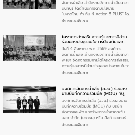
ประชาชนในพื้นที่เทศบาลตำบลวัดสิงก์ที่มี
จัดการน้ำเสีย สำนักงานจัดการน้ำเสียสาขา
ส่วนได้ส่วนเสียในโครงก่อสร้างศูนย์บริหาร
นนทบุรี ได้ดำเนินการตามนโยบาย
จัดการคุณภาพน้ำเทศบาลตำบลวัดสิงห์
“มหาดไทย ทำ ทัน ที Action 5 PLUS” โดย
จังหวัดชัยนาท ให้การต้อนรับ
จัดโครงการส่งเสริมความรู้และการมีส่วน
อ่านรายละเอียด »
ร่วมของประชาชนในการป้องกันและแก้ไข
ปัญหาน้ำเสียอย่างยั่งยืน ภายใต้กิจกรรม
โครงการส่งเสริมความรู้และการมีส่วน
“ชุมชนร่วมใจ น้ำใสยั่งยืน” ได้บรรยายให้
ร่วมของประชาชนในการป้องกันและ
ความรู้เกี่ยวกับการจัดการน้ำเสียและการใช้
แก้ไขปัญหาน้ำเสียอย่างยั่งยืน
ถังดักไขมันให้แก่นักเรียนโรงเรียนวัดบ่อ
วันที่ 4 สิงหาคม พ.ศ. 2569 องค์การ
(นันทวิทยา) เทศบาลนครปากเกร็ด อำเภอ
จัดการน้ำเสีย สำนักงานจัดการน้ำเสียสาขา
ปากเกร็ด จังหวัดนนทบุรี จำนวน 30 คน
พะเยา จัดกิจกรรมภายใต้โครงการส่งเสริม
ความรู้และการมีส่วนร่วมของประชาชนในการ
ป้องกันและแก้ไขปัญหาน้ำเสียอย่างยั่งยืน
อ่านรายละเอียด »
ตามนโยบาย “มหาดไทย ทำทันที Action 5
Plus” โดยจัดอบรมให้ความรู้เรื่องน้ำเสีย
องค์การจัดการน้ำเสีย (อจน.) ร่วมลง
ชุมชนและการบำบัดน้ำเสียเบื้องต้น ให้กับ
นามบันทึกความร่วมมือ (MOU) กับ
นักเรียนชั้นประถมศึกษาปีที่ 5 โรงเรียน
บริษัท จัดการและพัฒนาทรัพยากรน้ำ
เทศบาล 1 (พะเยาประชานุกูล) จำนวน 30
องค์การจัดการน้ำเสีย (อจน.) ร่วมลงนาม
ภาคตะวันออก จำกัด (มหาชน) หรือ อีส
คน
บันทึกความร่วมมือ (MOU) กับ บริษัท
ท์ วอเตอร์
จัดการและพัฒนาทรัพยากรน้ำภาคตะวัน
ออก จำกัด (มหาชน) หรือ อีสท์ วอเตอร์
เมื่อวันอังคารที่ 4 สิงหาคม 2569 ณ ห้อง
อ่านรายละเอียด »
อเนกประสงค์ ชั้น 22 อาคารอีสท์วอเตอร์
ในหัวข้อ “การร่วมศึกษาแนวทางการบริหาร