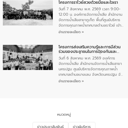
โครงการราไวย์สวยด้วยมือและใจเรา
ทองคำและประกาศเกียรติคุณให้แก่ กำนัน
ผู้ใหญ่บ้านยอดเยี่ยม พร้อมกล่าวชื่นชม ให้
วันที่ 7 สิงหาคม พ.ศ. 2569 เวลา 9:00-
โอวาท และมอบนโยบาย
12:00 น. องค์การจัดการน้ำเสีย สำนักงาน
จัดการน้ำเสียสาขาภูเก็ต พื้นที่ศูนย์บริหาร
จัดการคุณภาพน้ำเทศบาลตำบลราไวย์ เข้า
ร่วมโครงการราไวย์สวยด้วยมือและใจเรา
อ่านรายละเอียด »
โดยมีนายเทมส์ ไกรทัศน์ นายกเทศมนตรี
ตำบลราไวย์ เจ้าหน้าที่เทศบาล ชาวบ้าน
โครงการส่งเสริมความรู้และการมีส่วน
ประชาชน ตัวแทนจากโรงแรมต่างๆ ในเขต
ร่วมของประชาชนในการป้องกันและ
เทศบาลตำบลราไวย์ ศูนย์บริหารจัดการ
แก้ไขปัญหาน้ำเสียอย่างยั่งยืน
คุณภาพน้ำเทศบาลตำบลราไวย์ นำโดยนาย
วันที่ 6 สิงหาคม พ.ศ. 2569 องค์การ
น้อย แก้วเศษ ผู้จัดการสำนักงานจัดการน้ำ
จัดการน้ำเสีย สำนักงานจัดการน้ำเสียสาขา
เสียสาขาภูเก็ต พร้อมด้วยเจ้าหน้าที่ จำนวน
นครปฐม ศูนย์บริหารจัดการคุณภาพน้ำ
5 คน ร่วมทำกิจกรรม ทำความสะอาด
เทศบาลตำบลบางเลน จังหวัดนครปฐม จัด
ชายหาดและแหล่งท่องเที่ยว ณ บริเวณ
กิจกรรมภายใต้โครงการส่งเสริมความรู้และ
อ่านรายละเอียด »
แหลมพรหมเทพ หมู่ที่ 6 ตำบลราไวย์
การมีส่วนร่วมของประชาชนในการป้องกัน
อำเภอเมือง จังหวัดภูเก็ต
และแก้ไขปัญหาน้ำเสียอย่างยั่งยืน ตาม
นโยบาย “มหาดไทย ทำ ทัน ที Action 5
PLUS” โดยจัดอบรมให้ความรู้แก่ประชาชน
และนักเรียน เพื่อส่งเสริมความรู้ด้านการ
จัดการน้ำเสียและสร้างจิตสำนึกในการ
หมวดหมู่
อนุรักษ์สิ่งแวดล้อม ในหัวข้อ “น้ำเสียชุมชน
และการบำบัดน้ำเสียเบื้องต้น” โดยให้ความรู้
ข่าวประชาสัมพันธ์
ข่าวผู้บริหาร