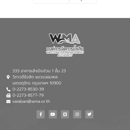
เกี่ยวกับสาเหตุและผลกระทบของน้ำเสีย
แนวทางการลดการเกิดน้ำเสียจากแหล่ง
กำเนิด การบำบัดน้ำเสียเบื้องต้นในครัวเรือน
ณ เทศบาลตำบลบางเลน จังหวัดนครปฐม
333 อาคารเล้าเป้งง้วน 1 ชั้น 23
วิภาวดีรังสิต แขวงจอมพล
เขตจตุจักร กรุงเทพฯ 10900
0-2273-8530-39
0-2273-8577-79
saraban@wma.or.th