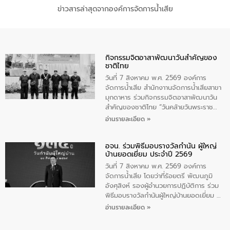
ข่าวสารล่าสุดจากองค์การจัดการน้ำเสีย
กิจกรรมจิตอาสาพัฒนาวันสําคัญของ
ชาติไทย
วันที่ 7 สิงหาคม พ.ศ. 2569 องค์การ
จัดการน้ำเสีย สำนักงาานจัดการน้ำเสียสาขา
มุกดาหาร ร่วมกิจกรรมจิตอาสาพัฒนาวัน
สําคัญของชาติไทย “วันคล้ายวันพระราช
สมภพ สมเด็จพระนางเจ้าสิริกิติ์พระบรม
อ่านรายละเอียด »
ราชินีนาถ พระบรมราชชนนีพันปีหลวง และ
วันแม่แห่งชาติ 12 สิงหาคม” โดยมีนายชลิต
อจน. ร่วมพิธีมอบรางวัลกำนัน ผู้ใหญ่
ทิพย์คำ รองผู้ว่าราชการจังหวัดมุกดาหาร
บ้านยอดเยี่ยม ประจำปี 2569
เป็นประธานในพิธี ณ เรือนจําชั่วคราวนาโสก
ตําบลนาโสก อําเภอเมืองมุกดาหาร จังหวัด
วันที่ 7 สิงหาคม พ.ศ. 2569 องค์การ
มุกดาหาร โดยในกิจกรรมได้ร่วมปลูกป่า และ
จัดการน้ำเสีย โดยว่าที่ร้อยตรี พัฒนภูมิ
ทําความสะอาดภายในบริเวณ จัดกิจกรรม
อังศุสิงห์ รองผู้อำนวยการปฏิบัติการ ร่วม
เพื่อถวายเป็นพระราชกุศล สมเด็จพระนาง
พิธีมอบรางวัลกำนันผู้ใหญ่บ้านยอดเยี่ยม ณ
เจ้าสิริกิติ์พระบรมราชินีนาถ พระบรมราช
ทำเนียบรัฐบาล โดยมีนายอนุทิน ชาญวีรกูล
อ่านรายละเอียด »
ชนนีพันปีหลวง พร้อมถวายสัจปฏิญาณ
นายกรัฐมนตรีและรัฐมนตรีว่าการกระทรวง
ทำความดีด้วยหัวใจ
มหาดไทย เป็นประธานมอบรางวัลแหนบ