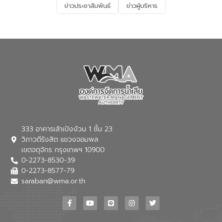
ข่าวประชาสัมพันธ์
ข่าวผู้บริหาร
มุ่งตอบโจทย์ความท้าทายจากวิกฤตการ
เปลี่ยนแปลงสภาพภูมิอากาศและความเสี่ยง
ภัยแล้งในระยะยาว การประสานความร่วมมือ
ในครั้งนี้เป็นการดึงจุดแข็งและความ
เชี่ยวชาญด้านระบบบำบัดน้ำเสียที่เป็นมิตร
ต่อสิ่งแวดล้อมของ องค์การจัดการน้ำเสีย
(อจน.) มาผสานกับประสบการณ์และ
เทคโนโลยีโครงข่ายน้ำครบวงจรในพื้นที่ EEC
ของอีสท์ วอเตอร์ เพื่อร่วมกันศึกษา
เทคโนโลยีการปรับปรุงคุณภาพน้ำ (Water
Reuse) และพัฒนารูปแบบการดำเนินงาน
ร่วมกับท้องถิ่นให้เกิดระบบบริหารจัดการน้ำ
อย่างเป็นรูปธรรม เพื่อรองรับความต้องการ
333 อาคารเล้าเป้งง้วน 1 ชั้น 23
ใช้น้ำที่พุ่งสูงขึ้นจากการขยายตัวของ
วิภาวดีรังสิต แขวงจอมพล
อุตสาหกรรม นายชีระ วงศบูรณะ ผู้อำนวย
เขตจตุจักร กรุงเทพฯ 10900
การองค์การจัดการน้ำเสีย กล่าวถึงภารกิจ
0-2273-8530-39
หลักของ อจน. ในการพัฒนาระบบบำบัดน้ำ
เสียเมื่อผสานกับความเชี่ยวชาญของอีสท์
0-2273-8577-79
วอเตอร์ จะช่วยขับเคลื่อนการศึกษาทั้งในมิติ
saraban@wma.or.th
ทางเทคนิคและความคุ้มค่าทางเศรษฐกิจ
เพื่อสนับสนุนการพัฒนาเมืองอย่างยั่งยืน
ขณะที่ นายบดินทร์ อุดล กรรมการผู้อำนวย
การใหญ่ อีสท์ วอเตอร์ ย้ำว่า การบริหาร