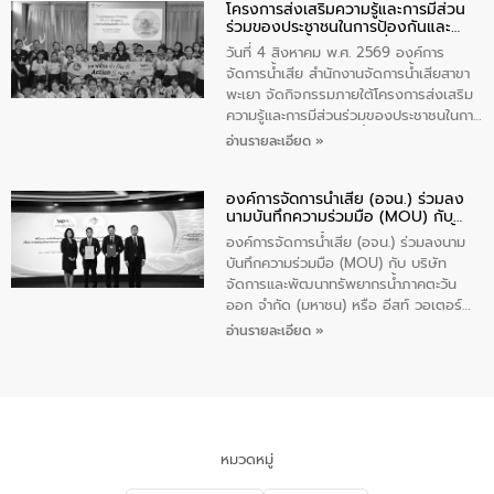
โครงการส่งเสริมความรู้และการมีส่วน
“ชุมชนร่วมใจ น้ำใสยั่งยืน” ได้บรรยายให้
ร่วมของประชาชนในการป้องกันและ
ความรู้เกี่ยวกับการจัดการน้ำเสียและการใช้
แก้ไขปัญหาน้ำเสียอย่างยั่งยืน
ถังดักไขมันให้แก่นักเรียนโรงเรียนวัดบ่อ
วันที่ 4 สิงหาคม พ.ศ. 2569 องค์การ
(นันทวิทยา) เทศบาลนครปากเกร็ด อำเภอ
จัดการน้ำเสีย สำนักงานจัดการน้ำเสียสาขา
ปากเกร็ด จังหวัดนนทบุรี จำนวน 30 คน
พะเยา จัดกิจกรรมภายใต้โครงการส่งเสริม
ความรู้และการมีส่วนร่วมของประชาชนในการ
ป้องกันและแก้ไขปัญหาน้ำเสียอย่างยั่งยืน
อ่านรายละเอียด »
ตามนโยบาย “มหาดไทย ทำทันที Action 5
Plus” โดยจัดอบรมให้ความรู้เรื่องน้ำเสีย
องค์การจัดการน้ำเสีย (อจน.) ร่วมลง
ชุมชนและการบำบัดน้ำเสียเบื้องต้น ให้กับ
นามบันทึกความร่วมมือ (MOU) กับ
นักเรียนชั้นประถมศึกษาปีที่ 5 โรงเรียน
บริษัท จัดการและพัฒนาทรัพยากรน้ำ
เทศบาล 1 (พะเยาประชานุกูล) จำนวน 30
องค์การจัดการน้ำเสีย (อจน.) ร่วมลงนาม
ภาคตะวันออก จำกัด (มหาชน) หรือ อีส
คน
บันทึกความร่วมมือ (MOU) กับ บริษัท
ท์ วอเตอร์
จัดการและพัฒนาทรัพยากรน้ำภาคตะวัน
ออก จำกัด (มหาชน) หรือ อีสท์ วอเตอร์
เมื่อวันอังคารที่ 4 สิงหาคม 2569 ณ ห้อง
อ่านรายละเอียด »
อเนกประสงค์ ชั้น 22 อาคารอีสท์วอเตอร์
ในหัวข้อ “การร่วมศึกษาแนวทางการบริหาร
จัดการน้ำเสียและการนำน้ำกลับมาใช้ประโยชน์
ของประเทศไทย” เพื่อยกระดับการบริหาร
จัดการทรัพยากรน้ำ เสริมสร้างความมั่นคง
ด้านน้ำของประเทศ และเตรียมความพร้อม
หมวดหมู่
รองรับการเติบโตของเมือง รวมถึงการ
ลงทุนในอุตสาหกรรมแห่งอนาคต ตลอดจน