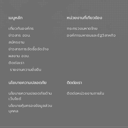
จัดการน้ำยุคใหม่ต้องมุ่งเน้นความคุ้มค่า
ตลอดระบบ โดยการนำน้ำบำบัดกลับมาใช้ใหม่
จะช่วยลดการพึ่งพาน้ำธรรมชาติและสร้าง
เมนูหลัก
หน่วยงานที่เกียวข้อง
สมดุลทางเศรษฐกิจและสิ่งแวดล้อมได้อย่าง
เป็นรูปธรรม ความร่วมมือระหว่างภาครัฐและ
เกี่ยวกับองค์กร
กระทรวงมหาดไทย
ภาคเอกชนในครั้งนี้ นับเป็นก้าวสำคัญของ
องค์การจัดการน้ำเสีย (อจน.) ในการร่วมวาง
ข่าวสาร อจน.
องค์การมหาชนและรัฐวิสาหกิจ
รากฐานโครงสร้างพื้นฐานด้านน้ำของ
สมัครงาน
ประเทศ เพื่อยกระดับประสิทธิภาพการใช้
ข่าวสารการจัดซื้อจัดจ้าง
ทรัพยากรน้ำให้เกิดประโยชน์สูงสุดและเป็นไป
ผลงาน อจน.
ตามมาตรฐานสากล
ติดต่อเรา
รายงานความยั่งยืน
นโยบายความปลอดภัย
ติดต่อเรา
นโยบายความปลอดภัยด้าน
ติดต่อหน่วยงานภายใน
เว็บไซต์
นโยบายคุ้มครองข้อมูลส่วน
บุคคล