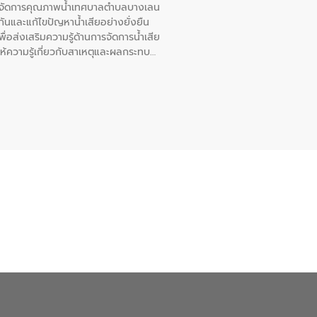
หารจัดการคุณภาพน้ำเทศบาลตำบลบางเลน
นและแก้ไขปัญหาน้ำเสียอย่างยั่งยืน
อส่งเสริมความรู้ด้านการจัดการน้ำเสีย
ให้ความรู้เกี่ยวกับสาเหตุและผลกระทบ
ณ เทศบาลตำบลบางเลน จังหวัดนครปฐม