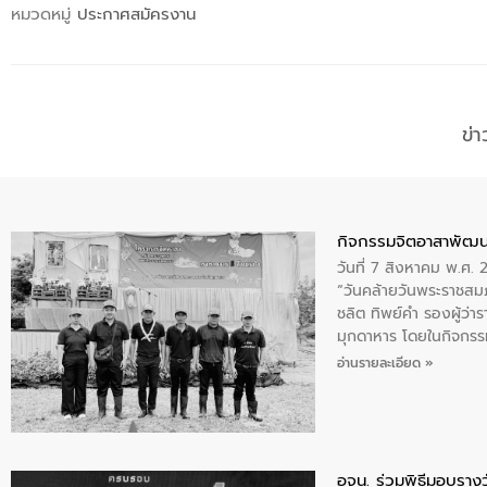
หมวดหมู่
ประกาศสมัครงาน
ข่
กิจกรรมจิตอาสาพัฒน
วันที่ 7 สิงหาคม พ.ศ.
“วันคล้ายวันพระราชสมภ
ชลิต ทิพย์คำ รองผู้ว่
มุกดาหาร โดยในกิจกรรม
พระบรมราชินีนาถ พระ
อ่านรายละเอียด »
อจน. ร่วมพิธีมอบรางว