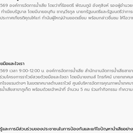
2569 องค์การจัดการน้ำเสีย โดยว่าที่ร้อยตรี พัฒนภูมิ อังศุสิงห์ รองผู้อำนว
 ณ ทำเนียบรัฐบาล โดยมีนายอนุทิน ชาญวีรกูล นายกรัฐมนตรีและรัฐมนตรีว่า
ะกาศเกียรติคุณให้แก่ กำนันผู้ใหญ่บ้านยอดเยี่ยม พร้อมกล่าวชื่นชม ให้โ
ยมือและใจเรา
2569 เวลา 9:00-12:00 น. องค์การจัดการน้ำเสีย สำนักงานจัดการน้ำเสียสาขาภู
ร่วมโครงการราไวย์สวยด้วยมือและใจเรา โดยมีนายเทมส์ ไกรทัศน์ นายกเทศมนต
กโรงแรมต่างๆ ในเขตเทศบาลตำบลราไวย์ ศูนย์บริหารจัดการคุณภาพน้ำเทศบ
ารน้ำเสียสาขาภูเก็ต พร้อมด้วยเจ้าหน้าที่ จำนวน 5 คน ร่วมทำกิจกรรม ทำค
่ที่ 6 ตำบลราไวย์ อำเภอเมือง จังหวัดภูเก็ต
ู้และการมีส่วนร่วมของประชาชนในการป้องกันและแก้ไขปัญหาน้ำเสียอย่างย