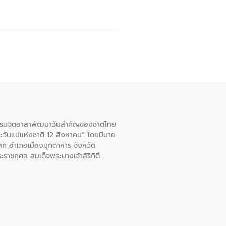
จกรรมจิตอาสาพัฒนาวันสําคัญของชาติไทย
ะวันแม่แห่งชาติ 12 สิงหาคม” โดยมีนาย
สก อําเภอเมืองมุกดาหาร จังหวัด
าชกุศล สมเด็จพระนางเจ้าสิริกิติ์