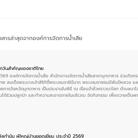
าวสารล่าสุดจากองค์การจัดการน้ำเสีย
าวันสําคัญของชาติไทย
 2569 องค์การจัดการน้ำเสีย สำนักงาานจัดการน้ำเสียสาขามุกดาหาร ร่วมกิ
พ สมเด็จพระนางเจ้าสิริกิติ์พระบรมราชินีนาถ พระบรมราชชนนีพันปีหลวง แล
าราชการจังหวัดมุกดาหาร เป็นประธานในพิธี ณ เรือนจําชั่วคราวนาโสก ตําบลนาโ
ได้ร่วมปลูกป่า และทําความสะอาดภายในบริเวณ จัดกิจกรรม เพื่อถวายเป็นพระร
บรมราชชนนีพันปีหลวง พร้อมถวายสัจปฏิญาณ ทำความดีด้วยหัวใจ
ัลกำนัน ผู้ใหญ่บ้านยอดเยี่ยม ประจำปี 2569