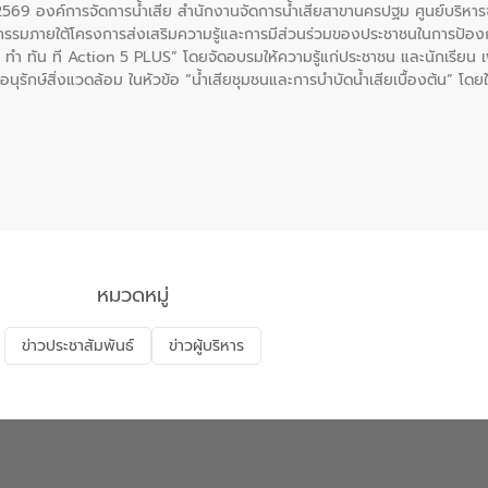
. 2569 องค์การจัดการน้ำเสีย สำนักงานจัดการน้ำเสียสาขานครปฐม ศูนย์บริ
รรมภายใต้โครงการส่งเสริมความรู้และการมีส่วนร่วมของประชาชนในการป้องกั
 ทัน ที Action 5 PLUS” โดยจัดอบรมให้ความรู้แก่ประชาชน และนักเรียน เพื่
นุรักษ์สิ่งแวดล้อม ในหัวข้อ “น้ำเสียชุมชนและการบำบัดน้ำเสียเบื้องต้น” โดย
ลดการเกิดน้ำเสียจากแหล่งกำเนิด การบำบัดน้ำเสียเบื้องต้นในครัวเรือน 
หมวดหมู่
ข่าวประชาสัมพันธ์
ข่าวผู้บริหาร