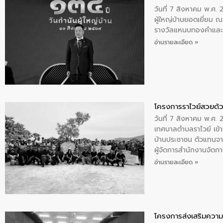
วันที่ 7 สิงหาคม พ.ศ. 
ผู้ใหญ่บ้านยอดเยี่ยม
รางวัลแหนบทองคำและปร
อ่านรายละเอียด »
โครงการราไวย์สวยด้ว
วันที่ 7 สิงหาคม พ.ศ. 
เทศบาลตำบลราไวย์ เข้า
บ้านประชาชน ตัวแทนจา
ผู้จัดการสำนักงานจัดก
บริเวณแหลมพรหมเทพ หมู
อ่านรายละเอียด »
โครงการส่งเสริมความร