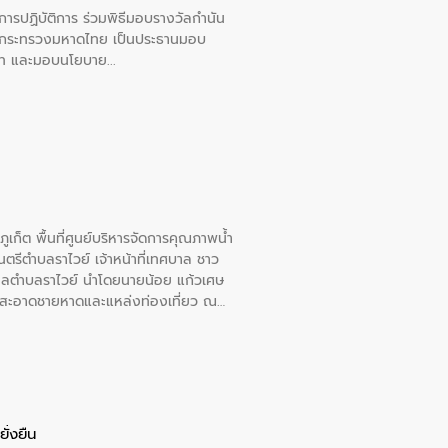
ยการปฏิบัติการ ร่วมพิธีมอบรางวัลกำนัน
การกระทรวงมหาดไทย เป็นประธานมอบ
อวาท และมอบนโยบาย
เก็ต พื้นที่ศูนย์บริหารจัดการคุณภาพน้ำ
รีตำบลราไวย์ เจ้าหน้าที่เทศบาล ชาว
าลตำบลราไวย์ นำโดยนายน้อย แก้วเศษ
วามสะอาดชายหาดและแหล่งท่องเที่ยว ณ
ั่งยืน