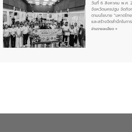
วันที่ 6 สิงหาคม พ.ศ
จังหวัดนครปฐม จัดกิจก
ตามนโยบาย “มหาดไทย ทำ
และสร้างจิตสำนึกในการอ
ของน้ำเสีย แนวทางการ
อ่านรายละเอียด »