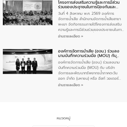
โครงการส่งเสริมความรู้และการมีส่วน
“ชุมชนร่วมใจ น้ำใสยั่งยืน” ได้บรรยายให้
ร่วมของประชาชนในการป้องกันและ
ความรู้เกี่ยวกับการจัดการน้ำเสียและการใช้
แก้ไขปัญหาน้ำเสียอย่างยั่งยืน
ถังดักไขมันให้แก่นักเรียนโรงเรียนวัดบ่อ
วันที่ 4 สิงหาคม พ.ศ. 2569 องค์การ
(นันทวิทยา) เทศบาลนครปากเกร็ด อำเภอ
จัดการน้ำเสีย สำนักงานจัดการน้ำเสียสาขา
ปากเกร็ด จังหวัดนนทบุรี จำนวน 30 คน
พะเยา จัดกิจกรรมภายใต้โครงการส่งเสริม
ความรู้และการมีส่วนร่วมของประชาชนในการ
ป้องกันและแก้ไขปัญหาน้ำเสียอย่างยั่งยืน
อ่านรายละเอียด »
ตามนโยบาย “มหาดไทย ทำทันที Action 5
Plus” โดยจัดอบรมให้ความรู้เรื่องน้ำเสีย
องค์การจัดการน้ำเสีย (อจน.) ร่วมลง
ชุมชนและการบำบัดน้ำเสียเบื้องต้น ให้กับ
นามบันทึกความร่วมมือ (MOU) กับ
นักเรียนชั้นประถมศึกษาปีที่ 5 โรงเรียน
บริษัท จัดการและพัฒนาทรัพยากรน้ำ
เทศบาล 1 (พะเยาประชานุกูล) จำนวน 30
องค์การจัดการน้ำเสีย (อจน.) ร่วมลงนาม
ภาคตะวันออก จำกัด (มหาชน) หรือ อีส
คน
บันทึกความร่วมมือ (MOU) กับ บริษัท
ท์ วอเตอร์
จัดการและพัฒนาทรัพยากรน้ำภาคตะวัน
ออก จำกัด (มหาชน) หรือ อีสท์ วอเตอร์
เมื่อวันอังคารที่ 4 สิงหาคม 2569 ณ ห้อง
อ่านรายละเอียด »
อเนกประสงค์ ชั้น 22 อาคารอีสท์วอเตอร์
ในหัวข้อ “การร่วมศึกษาแนวทางการบริหาร
จัดการน้ำเสียและการนำน้ำกลับมาใช้ประโยชน์
ของประเทศไทย” เพื่อยกระดับการบริหาร
จัดการทรัพยากรน้ำ เสริมสร้างความมั่นคง
ด้านน้ำของประเทศ และเตรียมความพร้อม
หมวดหมู่
รองรับการเติบโตของเมือง รวมถึงการ
ลงทุนในอุตสาหกรรมแห่งอนาคต ตลอดจน