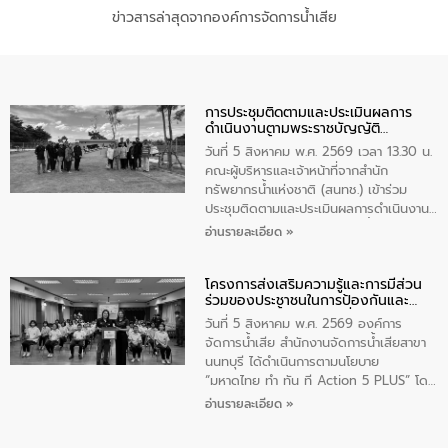
ข่าวสารล่าสุดจากองค์การจัดการน้ำเสีย
การประชุมติดตามและประเมินผลการ
ดำเนินงานตามพระราชบัญญัติ
ทรัพยากรน้ำ พ.ศ. 2561 ประจำ
วันที่ 5 สิงหาคม พ.ศ. 2569 เวลา 13.30 น.
ปีงบประมาณ พ.ศ. 2569
คณะผู้บริหารและเจ้าหน้าที่จากสำนัก
ทรัพยากรน้ำแห่งชาติ (สนทช.) เข้าร่วม
ประชุมติดตามและประเมินผลการดำเนินงาน
ตามพระราชบัญญัติทรัพยากรน้ำ พ.ศ. 2561
อ่านรายละเอียด »
ประจำปีงบประมาณ พ.ศ. 2569 ณ ศูนย์
บริหารจัดการคุณภาพน้ำเทศบาลตำบล
โครงการส่งเสริมความรู้และการมีส่วน
วัดสิงห์ จังหวัดชัยนาท โดยมีนายแสงชัย
ร่วมของประชาชนในการป้องกันและ
สุขชื่น นายกเทศมนตรีตำบลวัดสิงห์ คณะผู้
แก้ไขปัญหาน้ำเสียอย่างยั่งยืน
บริหารเทศบาลตำบลวัดสิงห์ ผู้นำชุมชน และ
วันที่ 5 สิงหาคม พ.ศ. 2569 องค์การ
ประชาชนในพื้นที่เทศบาลตำบลวัดสิงก์ที่มี
จัดการน้ำเสีย สำนักงานจัดการน้ำเสียสาขา
ส่วนได้ส่วนเสียในโครงก่อสร้างศูนย์บริหาร
นนทบุรี ได้ดำเนินการตามนโยบาย
จัดการคุณภาพน้ำเทศบาลตำบลวัดสิงห์
“มหาดไทย ทำ ทัน ที Action 5 PLUS” โดย
จังหวัดชัยนาท ให้การต้อนรับ
จัดโครงการส่งเสริมความรู้และการมีส่วน
อ่านรายละเอียด »
ร่วมของประชาชนในการป้องกันและแก้ไข
ปัญหาน้ำเสียอย่างยั่งยืน ภายใต้กิจกรรม