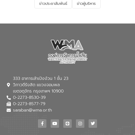
ข่าวประชาสัมพันธ์
ข่าวผู้บริหาร
มุ่งตอบโจทย์ความท้าทายจากวิกฤตการ
เปลี่ยนแปลงสภาพภูมิอากาศและความเสี่ยง
ภัยแล้งในระยะยาว การประสานความร่วมมือ
ในครั้งนี้เป็นการดึงจุดแข็งและความ
เชี่ยวชาญด้านระบบบำบัดน้ำเสียที่เป็นมิตร
ต่อสิ่งแวดล้อมของ องค์การจัดการน้ำเสีย
(อจน.) มาผสานกับประสบการณ์และ
เทคโนโลยีโครงข่ายน้ำครบวงจรในพื้นที่ EEC
ของอีสท์ วอเตอร์ เพื่อร่วมกันศึกษา
เทคโนโลยีการปรับปรุงคุณภาพน้ำ (Water
Reuse) และพัฒนารูปแบบการดำเนินงาน
ร่วมกับท้องถิ่นให้เกิดระบบบริหารจัดการน้ำ
อย่างเป็นรูปธรรม เพื่อรองรับความต้องการ
333 อาคารเล้าเป้งง้วน 1 ชั้น 23
ใช้น้ำที่พุ่งสูงขึ้นจากการขยายตัวของ
วิภาวดีรังสิต แขวงจอมพล
อุตสาหกรรม นายชีระ วงศบูรณะ ผู้อำนวย
เขตจตุจักร กรุงเทพฯ 10900
การองค์การจัดการน้ำเสีย กล่าวถึงภารกิจ
0-2273-8530-39
หลักของ อจน. ในการพัฒนาระบบบำบัดน้ำ
เสียเมื่อผสานกับความเชี่ยวชาญของอีสท์
0-2273-8577-79
วอเตอร์ จะช่วยขับเคลื่อนการศึกษาทั้งในมิติ
saraban@wma.or.th
ทางเทคนิคและความคุ้มค่าทางเศรษฐกิจ
เพื่อสนับสนุนการพัฒนาเมืองอย่างยั่งยืน
ขณะที่ นายบดินทร์ อุดล กรรมการผู้อำนวย
การใหญ่ อีสท์ วอเตอร์ ย้ำว่า การบริหาร