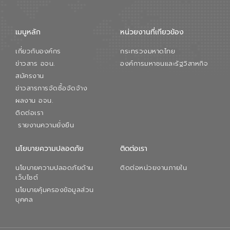
จัดการน้ำยุคใหม่ต้องมุ่งเน้นความคุ้มค่า
ตลอดระบบ โดยการนำน้ำบำบัดกลับมาใช้ใหม่
จะช่วยลดการพึ่งพาน้ำธรรมชาติและสร้าง
เมนูหลัก
หน่วยงานที่เกียวข้อง
สมดุลทางเศรษฐกิจและสิ่งแวดล้อมได้อย่าง
เป็นรูปธรรม ความร่วมมือระหว่างภาครัฐและ
เกี่ยวกับองค์กร
กระทรวงมหาดไทย
ภาคเอกชนในครั้งนี้ นับเป็นก้าวสำคัญของ
องค์การจัดการน้ำเสีย (อจน.) ในการร่วมวาง
ข่าวสาร อจน.
องค์การมหาชนและรัฐวิสาหกิจ
รากฐานโครงสร้างพื้นฐานด้านน้ำของ
สมัครงาน
ประเทศ เพื่อยกระดับประสิทธิภาพการใช้
ข่าวสารการจัดซื้อจัดจ้าง
ทรัพยากรน้ำให้เกิดประโยชน์สูงสุดและเป็นไป
ผลงาน อจน.
ตามมาตรฐานสากล
ติดต่อเรา
รายงานความยั่งยืน
นโยบายความปลอดภัย
ติดต่อเรา
นโยบายความปลอดภัยด้าน
ติดต่อหน่วยงานภายใน
เว็บไซต์
นโยบายคุ้มครองข้อมูลส่วน
บุคคล