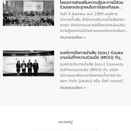
โครงการส่งเสริมความรู้และการมีส่วน
“ชุมชนร่วมใจ น้ำใสยั่งยืน” ได้บรรยายให้
ร่วมของประชาชนในการป้องกันและ
ความรู้เกี่ยวกับการจัดการน้ำเสียและการใช้
แก้ไขปัญหาน้ำเสียอย่างยั่งยืน
ถังดักไขมันให้แก่นักเรียนโรงเรียนวัดบ่อ
วันที่ 4 สิงหาคม พ.ศ. 2569 องค์การ
(นันทวิทยา) เทศบาลนครปากเกร็ด อำเภอ
จัดการน้ำเสีย สำนักงานจัดการน้ำเสียสาขา
ปากเกร็ด จังหวัดนนทบุรี จำนวน 30 คน
พะเยา จัดกิจกรรมภายใต้โครงการส่งเสริม
ความรู้และการมีส่วนร่วมของประชาชนในการ
ป้องกันและแก้ไขปัญหาน้ำเสียอย่างยั่งยืน
อ่านรายละเอียด »
ตามนโยบาย “มหาดไทย ทำทันที Action 5
Plus” โดยจัดอบรมให้ความรู้เรื่องน้ำเสีย
องค์การจัดการน้ำเสีย (อจน.) ร่วมลง
ชุมชนและการบำบัดน้ำเสียเบื้องต้น ให้กับ
นามบันทึกความร่วมมือ (MOU) กับ
นักเรียนชั้นประถมศึกษาปีที่ 5 โรงเรียน
บริษัท จัดการและพัฒนาทรัพยากรน้ำ
เทศบาล 1 (พะเยาประชานุกูล) จำนวน 30
องค์การจัดการน้ำเสีย (อจน.) ร่วมลงนาม
ภาคตะวันออก จำกัด (มหาชน) หรือ อีส
คน
บันทึกความร่วมมือ (MOU) กับ บริษัท
ท์ วอเตอร์
จัดการและพัฒนาทรัพยากรน้ำภาคตะวัน
ออก จำกัด (มหาชน) หรือ อีสท์ วอเตอร์
เมื่อวันอังคารที่ 4 สิงหาคม 2569 ณ ห้อง
อ่านรายละเอียด »
อเนกประสงค์ ชั้น 22 อาคารอีสท์วอเตอร์
ในหัวข้อ “การร่วมศึกษาแนวทางการบริหาร
จัดการน้ำเสียและการนำน้ำกลับมาใช้ประโยชน์
ของประเทศไทย” เพื่อยกระดับการบริหาร
จัดการทรัพยากรน้ำ เสริมสร้างความมั่นคง
ด้านน้ำของประเทศ และเตรียมความพร้อม
หมวดหมู่
รองรับการเติบโตของเมือง รวมถึงการ
ลงทุนในอุตสาหกรรมแห่งอนาคต ตลอดจน