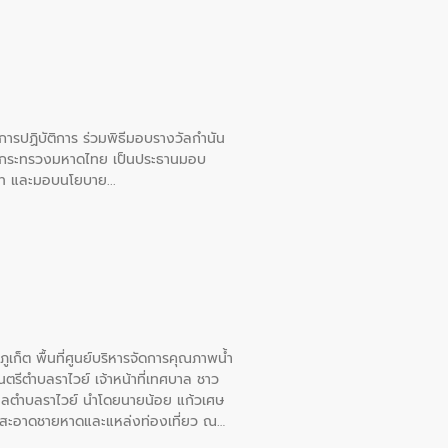
ยการปฏิบัติการ ร่วมพิธีมอบรางวัลกำนัน
การกระทรวงมหาดไทย เป็นประธานมอบ
อวาท และมอบนโยบาย
เก็ต พื้นที่ศูนย์บริหารจัดการคุณภาพน้ำ
รีตำบลราไวย์ เจ้าหน้าที่เทศบาล ชาว
าลตำบลราไวย์ นำโดยนายน้อย แก้วเศษ
วามสะอาดชายหาดและแหล่งท่องเที่ยว ณ