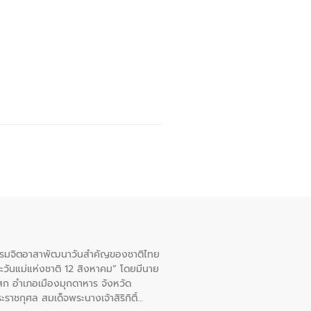
จกรรมจิตอาสาพัฒนาวันสําคัญของชาติไทย
ะวันแม่แห่งชาติ 12 สิงหาคม” โดยมีนาย
สก อําเภอเมืองมุกดาหาร จังหวัด
าชกุศล สมเด็จพระนางเจ้าสิริกิติ์