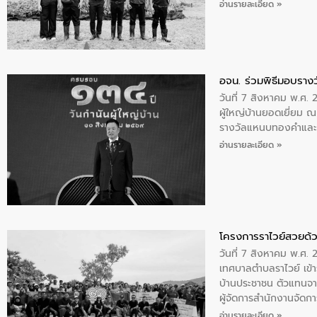
พระบรมราชินีนาถ พระ
อ่านรายละเอียด »
อจน. ร่วมพิธีมอบรางว
วันที่ 7 สิงหาคม พ.ศ. 
ผู้ใหญ่บ้านยอดเยี่ยม
รางวัลแหนบทองคำและปร
อ่านรายละเอียด »
โครงการราไวย์สวยด้ว
วันที่ 7 สิงหาคม พ.ศ. 
เทศบาลตำบลราไวย์ เข้า
บ้านประชาชน ตัวแทนจา
ผู้จัดการสำนักงานจัดก
บริเวณแหลมพรหมเทพ หมู
อ่านรายละเอียด »