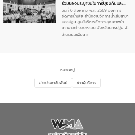
ร่วมของประชาชนในการป้องกันและ
เทศบาลตำบลราไวย์ ศูนย์บริหารจัดการ
แก้ไขปัญหาน้ำเสียอย่างยั่งยืน
คุณภาพน้ำเทศบาลตำบลราไวย์ นำโดยนาย
วันที่ 6 สิงหาคม พ.ศ. 2569 องค์การ
น้อย แก้วเศษ ผู้จัดการสำนักงานจัดการน้ำ
จัดการน้ำเสีย สำนักงานจัดการน้ำเสียสาขา
เสียสาขาภูเก็ต พร้อมด้วยเจ้าหน้าที่ จำนวน
นครปฐม ศูนย์บริหารจัดการคุณภาพน้ำ
5 คน ร่วมทำกิจกรรม ทำความสะอาด
เทศบาลตำบลบางเลน จังหวัดนครปฐม จัด
ชายหาดและแหล่งท่องเที่ยว ณ บริเวณ
กิจกรรมภายใต้โครงการส่งเสริมความรู้และ
อ่านรายละเอียด »
แหลมพรหมเทพ หมู่ที่ 6 ตำบลราไวย์
การมีส่วนร่วมของประชาชนในการป้องกัน
อำเภอเมือง จังหวัดภูเก็ต
และแก้ไขปัญหาน้ำเสียอย่างยั่งยืน ตาม
นโยบาย “มหาดไทย ทำ ทัน ที Action 5
PLUS” โดยจัดอบรมให้ความรู้แก่ประชาชน
และนักเรียน เพื่อส่งเสริมความรู้ด้านการ
จัดการน้ำเสียและสร้างจิตสำนึกในการ
หมวดหมู่
อนุรักษ์สิ่งแวดล้อม ในหัวข้อ “น้ำเสียชุมชน
และการบำบัดน้ำเสียเบื้องต้น” โดยให้ความรู้
ข่าวประชาสัมพันธ์
ข่าวผู้บริหาร
เกี่ยวกับสาเหตุและผลกระทบของน้ำเสีย
แนวทางการลดการเกิดน้ำเสียจากแหล่ง
กำเนิด การบำบัดน้ำเสียเบื้องต้นในครัวเรือน
ณ เทศบาลตำบลบางเลน จังหวัดนครปฐม