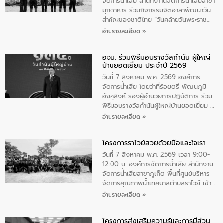
จัดการน้ำเสีย สำนักงาานจัดการน้ำเสียสาขา
มุกดาหาร ร่วมกิจกรรมจิตอาสาพัฒนาวัน
สําคัญของชาติไทย “วันคล้ายวันพระราช
สมภพ สมเด็จพระนางเจ้าสิริกิติ์พระบรม
อ่านรายละเอียด »
ราชินีนาถ พระบรมราชชนนีพันปีหลวง และ
วันแม่แห่งชาติ 12 สิงหาคม” โดยมีนายชลิต
อจน. ร่วมพิธีมอบรางวัลกำนัน ผู้ใหญ่
ทิพย์คำ รองผู้ว่าราชการจังหวัดมุกดาหาร
บ้านยอดเยี่ยม ประจำปี 2569
เป็นประธานในพิธี ณ เรือนจําชั่วคราวนาโสก
ตําบลนาโสก อําเภอเมืองมุกดาหาร จังหวัด
วันที่ 7 สิงหาคม พ.ศ. 2569 องค์การ
มุกดาหาร โดยในกิจกรรมได้ร่วมปลูกป่า และ
จัดการน้ำเสีย โดยว่าที่ร้อยตรี พัฒนภูมิ
ทําความสะอาดภายในบริเวณ จัดกิจกรรม
อังศุสิงห์ รองผู้อำนวยการปฏิบัติการ ร่วม
เพื่อถวายเป็นพระราชกุศล สมเด็จพระนาง
พิธีมอบรางวัลกำนันผู้ใหญ่บ้านยอดเยี่ยม ณ
เจ้าสิริกิติ์พระบรมราชินีนาถ พระบรมราช
ทำเนียบรัฐบาล โดยมีนายอนุทิน ชาญวีรกูล
อ่านรายละเอียด »
ชนนีพันปีหลวง พร้อมถวายสัจปฏิญาณ
นายกรัฐมนตรีและรัฐมนตรีว่าการกระทรวง
ทำความดีด้วยหัวใจ
มหาดไทย เป็นประธานมอบรางวัลแหนบ
โครงการราไวย์สวยด้วยมือและใจเรา
ทองคำและประกาศเกียรติคุณให้แก่ กำนัน
ผู้ใหญ่บ้านยอดเยี่ยม พร้อมกล่าวชื่นชม ให้
วันที่ 7 สิงหาคม พ.ศ. 2569 เวลา 9:00-
โอวาท และมอบนโยบาย
12:00 น. องค์การจัดการน้ำเสีย สำนักงาน
จัดการน้ำเสียสาขาภูเก็ต พื้นที่ศูนย์บริหาร
จัดการคุณภาพน้ำเทศบาลตำบลราไวย์ เข้า
ร่วมโครงการราไวย์สวยด้วยมือและใจเรา
อ่านรายละเอียด »
โดยมีนายเทมส์ ไกรทัศน์ นายกเทศมนตรี
ตำบลราไวย์ เจ้าหน้าที่เทศบาล ชาวบ้าน
โครงการส่งเสริมความรู้และการมีส่วน
ประชาชน ตัวแทนจากโรงแรมต่างๆ ในเขต