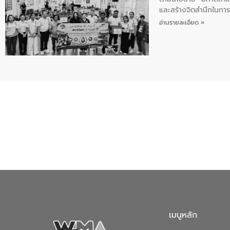
และสร้างจิตสำนึกในการอ
ของน้ำเสีย แนวทางการ
อ่านรายละเอียด »
เมนูหลัก