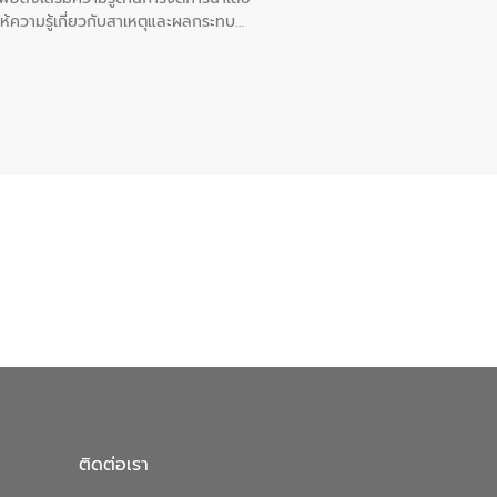
ให้ความรู้เกี่ยวกับสาเหตุและผลกระทบ
ณ เทศบาลตำบลบางเลน จังหวัดนครปฐม
ติดต่อเรา