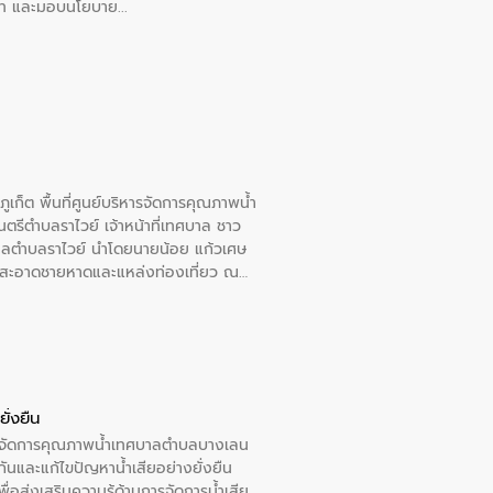
อวาท และมอบนโยบาย
เก็ต พื้นที่ศูนย์บริหารจัดการคุณภาพน้ำ
รีตำบลราไวย์ เจ้าหน้าที่เทศบาล ชาว
าลตำบลราไวย์ นำโดยนายน้อย แก้วเศษ
วามสะอาดชายหาดและแหล่งท่องเที่ยว ณ
ั่งยืน
หารจัดการคุณภาพน้ำเทศบาลตำบลบางเลน
นและแก้ไขปัญหาน้ำเสียอย่างยั่งยืน
อส่งเสริมความรู้ด้านการจัดการน้ำเสีย