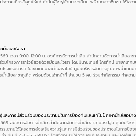
ะกาศเกียรติคุณให้แก่ กำนันผู้ใหญ่บ้านยอดเยี่ยม พร้อมกล่าวชื่นชม ให้โ
ยมือและใจเรา
2569 เวลา 9:00-12:00 น. องค์การจัดการน้ำเสีย สำนักงานจัดการน้ำเสียสาขาภู
ร่วมโครงการราไวย์สวยด้วยมือและใจเรา โดยมีนายเทมส์ ไกรทัศน์ นายกเทศมนต
กโรงแรมต่างๆ ในเขตเทศบาลตำบลราไวย์ ศูนย์บริหารจัดการคุณภาพน้ำเทศบ
ารน้ำเสียสาขาภูเก็ต พร้อมด้วยเจ้าหน้าที่ จำนวน 5 คน ร่วมทำกิจกรรม ทำค
่ที่ 6 ตำบลราไวย์ อำเภอเมือง จังหวัดภูเก็ต
ู้และการมีส่วนร่วมของประชาชนในการป้องกันและแก้ไขปัญหาน้ำเสียอย่างย
. 2569 องค์การจัดการน้ำเสีย สำนักงานจัดการน้ำเสียสาขานครปฐม ศูนย์บริ
รรมภายใต้โครงการส่งเสริมความรู้และการมีส่วนร่วมของประชาชนในการป้องกั
 ทัน ที Action 5 PLUS” โดยจัดอบรมให้ความรู้แก่ประชาชน และนักเรียน เพื่