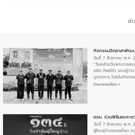
ข่
กิจกรรมจิตอาสาพัฒน
วันที่ 7 สิงหาคม พ.ศ.
“วันคล้ายวันพระราชสมภ
ชลิต ทิพย์คำ รองผู้ว่
มุกดาหาร โดยในกิจกรรม
พระบรมราชินีนาถ พระ
อ่านรายละเอียด »
อจน. ร่วมพิธีมอบรางว
วันที่ 7 สิงหาคม พ.ศ. 
ผู้ใหญ่บ้านยอดเยี่ยม