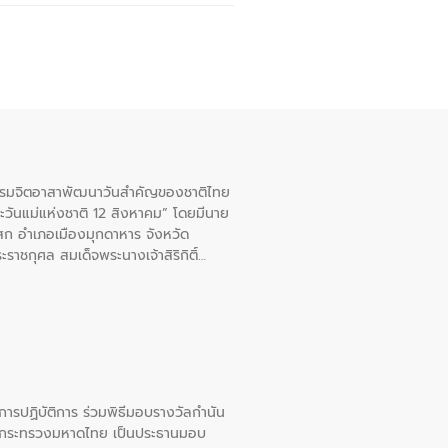
จกรรมจิตอาสาพัฒนาวันสําคัญของชาติไทย
ะวันแม่แห่งชาติ 12 สิงหาคม” โดยมีนาย
สก อําเภอเมืองมุกดาหาร จังหวัด
าชกุศล สมเด็จพระนางเจ้าสิริกิติ์
ยการปฏิบัติการ ร่วมพิธีมอบรางวัลกำนัน
การกระทรวงมหาดไทย เป็นประธานมอบ