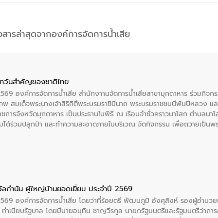
าวสารล่าสุดจากองค์การจัดการน้ำเสีย
าวันสําคัญของชาติไทย
 2569 องค์การจัดการน้ำเสีย สำนักงาานจัดการน้ำเสียสาขามุกดาหาร ร่วมกิ
พ สมเด็จพระนางเจ้าสิริกิติ์พระบรมราชินีนาถ พระบรมราชชนนีพันปีหลวง แล
าราชการจังหวัดมุกดาหาร เป็นประธานในพิธี ณ เรือนจําชั่วคราวนาโสก ตําบลนาโ
ได้ร่วมปลูกป่า และทําความสะอาดภายในบริเวณ จัดกิจกรรม เพื่อถวายเป็นพระร
บรมราชชนนีพันปีหลวง พร้อมถวายสัจปฏิญาณ ทำความดีด้วยหัวใจ
ัลกำนัน ผู้ใหญ่บ้านยอดเยี่ยม ประจำปี 2569
2569 องค์การจัดการน้ำเสีย โดยว่าที่ร้อยตรี พัฒนภูมิ อังศุสิงห์ รองผู้อำนว
 ณ ทำเนียบรัฐบาล โดยมีนายอนุทิน ชาญวีรกูล นายกรัฐมนตรีและรัฐมนตรีว่า