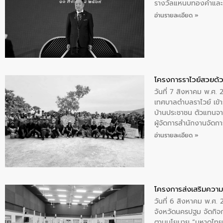
รางวัลแหนบทองคำและปร
อ่านรายละเอียด »
โครงการราไวย์สวยด้ว
วันที่ 7 สิงหาคม พ.ศ. 
เทศบาลตำบลราไวย์ เข้า
บ้านประชาชน ตัวแทนจา
ผู้จัดการสำนักงานจัดก
บริเวณแหลมพรหมเทพ หมู
อ่านรายละเอียด »
โครงการส่งเสริมความร
วันที่ 6 สิงหาคม พ.ศ
จังหวัดนครปฐม จัดกิจก
ตามนโยบาย “มหาดไทย ทำ