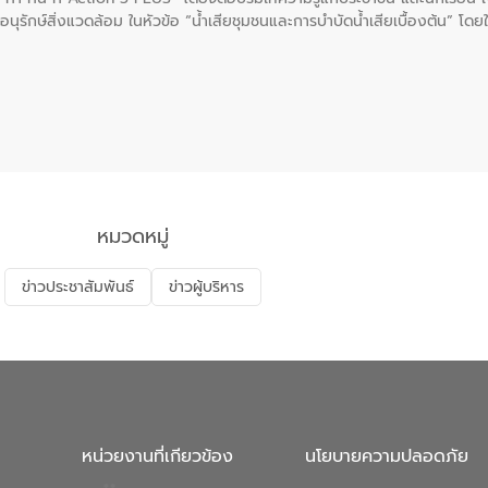
นุรักษ์สิ่งแวดล้อม ในหัวข้อ “น้ำเสียชุมชนและการบำบัดน้ำเสียเบื้องต้น” โดย
ลดการเกิดน้ำเสียจากแหล่งกำเนิด การบำบัดน้ำเสียเบื้องต้นในครัวเรือน 
หมวดหมู่
ข่าวประชาสัมพันธ์
ข่าวผู้บริหาร
หน่วยงานที่เกียวข้อง
นโยบายความปลอดภัย