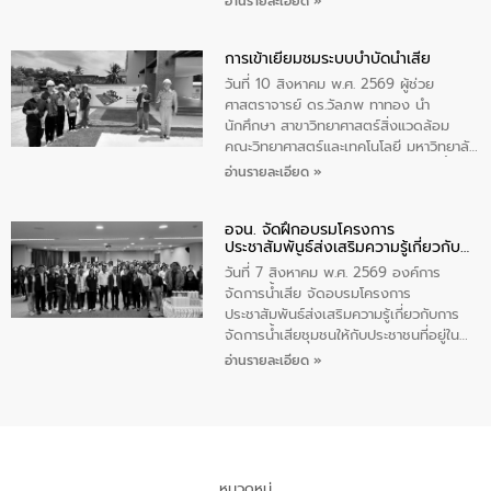
อ่านรายละเอียด »
ตำบลราไวย์ เป็นประธานกล่าวเปิดงาน
น้ำเสียอย่างยั่งยืน ตามนโยบาย “มหาดไทย
ทำทันที Action 5 plus” โดยจัดฝึกอบรมให้
การเข้าเยี่ยมชมระบบบำบัดน้ำเสีย
ความรู้แก่นักเรียนชั้นมัธยมปีที่ 1 โรงเรียน
วัดสว่างอารมณ์ ในเขตเทศบาลตำบลราไวย์
วันที่ 10 สิงหาคม พ.ศ. 2569 ผู้ช่วย
เพื่อส่งเสริมความรู้ด้านการจัดการน้ำเสีย
ศาสตราจารย์ ดร.วัลภพ ทาทอง นำ
การบำบัดน้ำเสียเบื้องต้นในครัวเรือน และ
นักศึกษา สาขาวิทยาศาสตร์สิ่งแวดล้อม
สร้างจิตสำนึกในการอนุรักษ์สิ่งแวดล้อม ใน
คณะวิทยาศาสตร์และเทคโนโลยี มหาวิทยาลัย
การนี้ นายเทมส์ ไกรทัศน์ นายกเทศมนตรี
ราชภัฏเลย เข้าศึกษาดูงานระบบบำบัดน้ำเสีย
อ่านรายละเอียด »
ตำบลราไวย์ เป็นประธานกล่าวเปิดงาน
ณ ศูนย์บริหารจัดการคุณภาพน้ำเทศบาล
เมืองเลย โดยว่าที่ ร.ต.กัญตพงศ์ สีนิล
อจน. จัดฝึกอบรมโครงการ
วิศวกร ให้การต้อนรับ และบรรยายให้ความ
ประชาสัมพันธ์ส่งเสริมความรู้เกี่ยวกับ
รู้
การจัดการน้ำเสีย
วันที่ 7 สิงหาคม พ.ศ. 2569 องค์การ
จัดการน้ำเสีย จัดอบรมโครงการ
ประชาสัมพันธ์ส่งเสริมความรู้เกี่ยวกับการ
จัดการน้ำเสียชุมชนให้กับประชาชนที่อยู่ใน
เขตพื้นที่เทศบาลเมืองอุทัยธานี จำนวน 100
อ่านรายละเอียด »
คน ณ ห้องประชุมเทศบาลเมืองอุทัยธานี
จังหวัดอุทัยธานี โดยมีรองนายกเทศมนตรี
เมืองอุทัยธานี (นายศุภฤกษ์ เอี่ยมละออ)
เป็นประธานพิธีเปิดการอบรม
หมวดหมู่