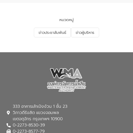
นโยบาย “มหาดไทย ทำ ทัน ที Action 5
PLUS” โดยจัดอบรมให้ความรู้แก่ประชาชน
และนักเรียน เพื่อส่งเสริมความรู้ด้านการ
จัดการน้ำเสียและสร้างจิตสำนึกในการ
หมวดหมู่
อนุรักษ์สิ่งแวดล้อม ในหัวข้อ “น้ำเสียชุมชน
และการบำบัดน้ำเสียเบื้องต้น” โดยให้ความรู้
ข่าวประชาสัมพันธ์
ข่าวผู้บริหาร
เกี่ยวกับสาเหตุและผลกระทบของน้ำเสีย
แนวทางการลดการเกิดน้ำเสียจากแหล่ง
กำเนิด การบำบัดน้ำเสียเบื้องต้นในครัวเรือน
ณ เทศบาลตำบลบางเลน จังหวัดนครปฐม
333 อาคารเล้าเป้งง้วน 1 ชั้น 23
วิภาวดีรังสิต แขวงจอมพล
เขตจตุจักร กรุงเทพฯ 10900
0-2273-8530-39
0-2273-8577-79