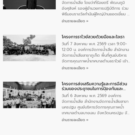
มุกดาหาร โดยในกิจกรรมได้ร่วมปลูกป่า และ
จัดการน้ำเสีย โดยว่าที่ร้อยตรี พัฒนภูมิ
ทําความสะอาดภายในบริเวณ จัดกิจกรรม
อังศุสิงห์ รองผู้อำนวยการปฏิบัติการ ร่วม
เพื่อถวายเป็นพระราชกุศล สมเด็จพระนาง
พิธีมอบรางวัลกำนันผู้ใหญ่บ้านยอดเยี่ยม ณ
เจ้าสิริกิติ์พระบรมราชินีนาถ พระบรมราช
ทำเนียบรัฐบาล โดยมีนายอนุทิน ชาญวีรกูล
อ่านรายละเอียด »
ชนนีพันปีหลวง พร้อมถวายสัจปฏิญาณ
นายกรัฐมนตรีและรัฐมนตรีว่าการกระทรวง
ทำความดีด้วยหัวใจ
มหาดไทย เป็นประธานมอบรางวัลแหนบ
โครงการราไวย์สวยด้วยมือและใจเรา
ทองคำและประกาศเกียรติคุณให้แก่ กำนัน
ผู้ใหญ่บ้านยอดเยี่ยม พร้อมกล่าวชื่นชม ให้
วันที่ 7 สิงหาคม พ.ศ. 2569 เวลา 9:00-
โอวาท และมอบนโยบาย
12:00 น. องค์การจัดการน้ำเสีย สำนักงาน
จัดการน้ำเสียสาขาภูเก็ต พื้นที่ศูนย์บริหาร
จัดการคุณภาพน้ำเทศบาลตำบลราไวย์ เข้า
ร่วมโครงการราไวย์สวยด้วยมือและใจเรา
อ่านรายละเอียด »
โดยมีนายเทมส์ ไกรทัศน์ นายกเทศมนตรี
ตำบลราไวย์ เจ้าหน้าที่เทศบาล ชาวบ้าน
โครงการส่งเสริมความรู้และการมีส่วน
ประชาชน ตัวแทนจากโรงแรมต่างๆ ในเขต
ร่วมของประชาชนในการป้องกันและ
เทศบาลตำบลราไวย์ ศูนย์บริหารจัดการ
แก้ไขปัญหาน้ำเสียอย่างยั่งยืน
คุณภาพน้ำเทศบาลตำบลราไวย์ นำโดยนาย
วันที่ 6 สิงหาคม พ.ศ. 2569 องค์การ
น้อย แก้วเศษ ผู้จัดการสำนักงานจัดการน้ำ
จัดการน้ำเสีย สำนักงานจัดการน้ำเสียสาขา
เสียสาขาภูเก็ต พร้อมด้วยเจ้าหน้าที่ จำนวน
นครปฐม ศูนย์บริหารจัดการคุณภาพน้ำ
5 คน ร่วมทำกิจกรรม ทำความสะอาด
เทศบาลตำบลบางเลน จังหวัดนครปฐม จัด
ชายหาดและแหล่งท่องเที่ยว ณ บริเวณ
กิจกรรมภายใต้โครงการส่งเสริมความรู้และ
อ่านรายละเอียด »
แหลมพรหมเทพ หมู่ที่ 6 ตำบลราไวย์
การมีส่วนร่วมของประชาชนในการป้องกัน
อำเภอเมือง จังหวัดภูเก็ต
และแก้ไขปัญหาน้ำเสียอย่างยั่งยืน ตาม