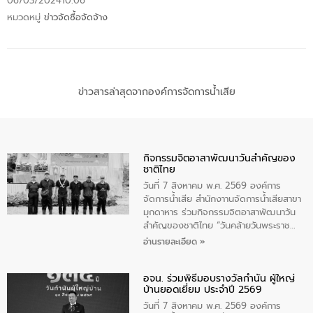
06/03/2024
10:06
หมวดหมู่
ข่าวจัดซื้อจัดจ้าง
ข่าวสารล่าสุดจากองค์การจัดการน้ำเสีย
กิจกรรมจิตอาสาพัฒนาวันสําคัญของ
ชาติไทย
วันที่ 7 สิงหาคม พ.ศ. 2569 องค์การ
จัดการน้ำเสีย สำนักงาานจัดการน้ำเสียสาขา
มุกดาหาร ร่วมกิจกรรมจิตอาสาพัฒนาวัน
สําคัญของชาติไทย “วันคล้ายวันพระราช
สมภพ สมเด็จพระนางเจ้าสิริกิติ์พระบรม
อ่านรายละเอียด »
ราชินีนาถ พระบรมราชชนนีพันปีหลวง และ
วันแม่แห่งชาติ 12 สิงหาคม” โดยมีนายชลิต
อจน. ร่วมพิธีมอบรางวัลกำนัน ผู้ใหญ่
ทิพย์คำ รองผู้ว่าราชการจังหวัดมุกดาหาร
บ้านยอดเยี่ยม ประจำปี 2569
เป็นประธานในพิธี ณ เรือนจําชั่วคราวนาโสก
ตําบลนาโสก อําเภอเมืองมุกดาหาร จังหวัด
วันที่ 7 สิงหาคม พ.ศ. 2569 องค์การ