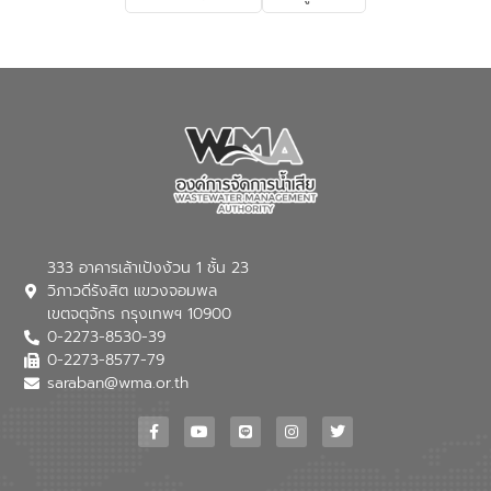
เกี่ยวกับสาเหตุและผลกระทบของน้ำเสีย
แนวทางการลดการเกิดน้ำเสียจากแหล่ง
กำเนิด การบำบัดน้ำเสียเบื้องต้นในครัวเรือน
ณ เทศบาลตำบลบางเลน จังหวัดนครปฐม
333 อาคารเล้าเป้งง้วน 1 ชั้น 23
วิภาวดีรังสิต แขวงจอมพล
เขตจตุจักร กรุงเทพฯ 10900
0-2273-8530-39
0-2273-8577-79
saraban@wma.or.th