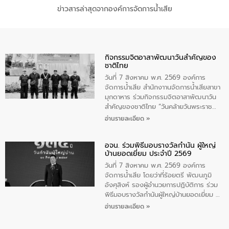
ข่าวสารล่าสุดจากองค์การจัดการน้ำเสีย
กิจกรรมจิตอาสาพัฒนาวันสําคัญของ
ชาติไทย
วันที่ 7 สิงหาคม พ.ศ. 2569 องค์การ
จัดการน้ำเสีย สำนักงาานจัดการน้ำเสียสาขา
มุกดาหาร ร่วมกิจกรรมจิตอาสาพัฒนาวัน
สําคัญของชาติไทย “วันคล้ายวันพระราช
สมภพ สมเด็จพระนางเจ้าสิริกิติ์พระบรม
อ่านรายละเอียด »
ราชินีนาถ พระบรมราชชนนีพันปีหลวง และ
วันแม่แห่งชาติ 12 สิงหาคม” โดยมีนายชลิต
อจน. ร่วมพิธีมอบรางวัลกำนัน ผู้ใหญ่
ทิพย์คำ รองผู้ว่าราชการจังหวัดมุกดาหาร
บ้านยอดเยี่ยม ประจำปี 2569
เป็นประธานในพิธี ณ เรือนจําชั่วคราวนาโสก
ตําบลนาโสก อําเภอเมืองมุกดาหาร จังหวัด
วันที่ 7 สิงหาคม พ.ศ. 2569 องค์การ
มุกดาหาร โดยในกิจกรรมได้ร่วมปลูกป่า และ
จัดการน้ำเสีย โดยว่าที่ร้อยตรี พัฒนภูมิ
ทําความสะอาดภายในบริเวณ จัดกิจกรรม
อังศุสิงห์ รองผู้อำนวยการปฏิบัติการ ร่วม
เพื่อถวายเป็นพระราชกุศล สมเด็จพระนาง
พิธีมอบรางวัลกำนันผู้ใหญ่บ้านยอดเยี่ยม ณ
เจ้าสิริกิติ์พระบรมราชินีนาถ พระบรมราช
ทำเนียบรัฐบาล โดยมีนายอนุทิน ชาญวีรกูล
อ่านรายละเอียด »
ชนนีพันปีหลวง พร้อมถวายสัจปฏิญาณ
นายกรัฐมนตรีและรัฐมนตรีว่าการกระทรวง
ทำความดีด้วยหัวใจ
มหาดไทย เป็นประธานมอบรางวัลแหนบ