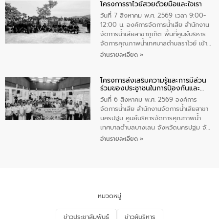
โครงการราไวย์สวยด้วยมือและใจเรา
ทองคำและประกาศเกียรติคุณให้แก่ กำนัน
ผู้ใหญ่บ้านยอดเยี่ยม พร้อมกล่าวชื่นชม ให้
วันที่ 7 สิงหาคม พ.ศ. 2569 เวลา 9:00-
โอวาท และมอบนโยบาย
12:00 น. องค์การจัดการน้ำเสีย สำนักงาน
จัดการน้ำเสียสาขาภูเก็ต พื้นที่ศูนย์บริหาร
จัดการคุณภาพน้ำเทศบาลตำบลราไวย์ เข้า
ร่วมโครงการราไวย์สวยด้วยมือและใจเรา
อ่านรายละเอียด »
โดยมีนายเทมส์ ไกรทัศน์ นายกเทศมนตรี
ตำบลราไวย์ เจ้าหน้าที่เทศบาล ชาวบ้าน
โครงการส่งเสริมความรู้และการมีส่วน
ประชาชน ตัวแทนจากโรงแรมต่างๆ ในเขต
ร่วมของประชาชนในการป้องกันและ
เทศบาลตำบลราไวย์ ศูนย์บริหารจัดการ
แก้ไขปัญหาน้ำเสียอย่างยั่งยืน
คุณภาพน้ำเทศบาลตำบลราไวย์ นำโดยนาย
วันที่ 6 สิงหาคม พ.ศ. 2569 องค์การ
น้อย แก้วเศษ ผู้จัดการสำนักงานจัดการน้ำ
จัดการน้ำเสีย สำนักงานจัดการน้ำเสียสาขา
เสียสาขาภูเก็ต พร้อมด้วยเจ้าหน้าที่ จำนวน
นครปฐม ศูนย์บริหารจัดการคุณภาพน้ำ
5 คน ร่วมทำกิจกรรม ทำความสะอาด
เทศบาลตำบลบางเลน จังหวัดนครปฐม จัด
ชายหาดและแหล่งท่องเที่ยว ณ บริเวณ
กิจกรรมภายใต้โครงการส่งเสริมความรู้และ
อ่านรายละเอียด »
แหลมพรหมเทพ หมู่ที่ 6 ตำบลราไวย์
การมีส่วนร่วมของประชาชนในการป้องกัน
อำเภอเมือง จังหวัดภูเก็ต
และแก้ไขปัญหาน้ำเสียอย่างยั่งยืน ตาม
นโยบาย “มหาดไทย ทำ ทัน ที Action 5
PLUS” โดยจัดอบรมให้ความรู้แก่ประชาชน
และนักเรียน เพื่อส่งเสริมความรู้ด้านการ
จัดการน้ำเสียและสร้างจิตสำนึกในการ
หมวดหมู่
อนุรักษ์สิ่งแวดล้อม ในหัวข้อ “น้ำเสียชุมชน
และการบำบัดน้ำเสียเบื้องต้น” โดยให้ความรู้
ข่าวประชาสัมพันธ์
ข่าวผู้บริหาร